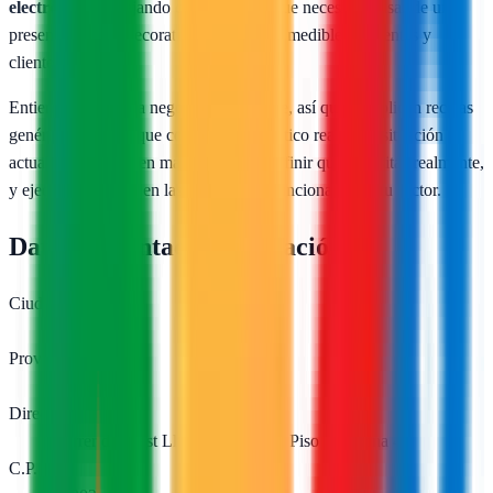
electrónico
, trabajando con empresas que necesitan pasar de una
presencia online decorativa a resultados medibles en ventas y
clientes.
Entienden que cada negocio es diferente, así que no aplican recetas
genéricas. Su enfoque combina diagnóstico real de tu situación
actual, consultoría en marketing para definir qué necesitas realmente,
y ejecución directa en las tácticas que funcionan para tu sector.
Datos de contacto y ubicación
Ciudad
Mataró
Provincia
Barcelona
Dirección
Carrer d'Ernest Lluch 32, TCM2, Piso 3 Oficina 4
C.P.