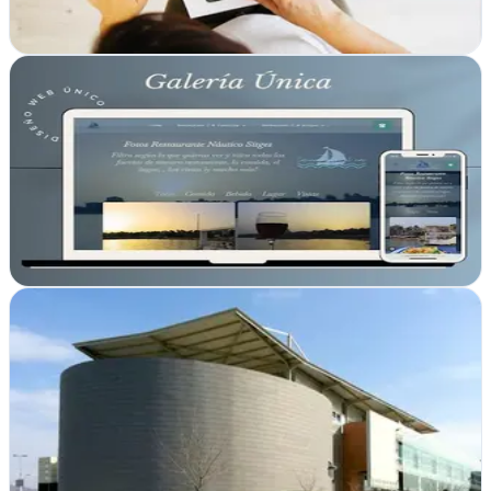
Ver ficha
completa
Llegando al Mundo
Sitges, Barcelona
Transformamos negocios en Sitges con estrategias de marketing y
webs que capturan clientes. Tu presencia digital comienza aquí
Ver ficha
completa
Igrafiq
Vilanova i la Geltrú, Barcelona
Igrafiq crea webs atractivas en Vilanova i la Geltrú y posiciona tu
negocio online con estrategia integral de marketing y hosting
confiable