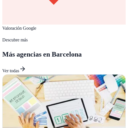
Valoración Google
Descubre más
Más agencias en
Barcelona
Ver todas
CirugíaWeb | Diseño Web | SEO & SEM
Sant Cugat del Vallès, Barcelona
En Sant Cugat, CirugíaWeb combina diseño web de precisión con
estrategias SEO y SEM que generan resultados medibles y tráfico
cualificado