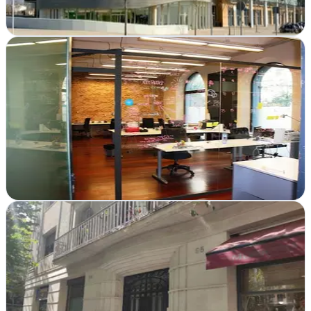
Ver ficha
completa
Agencia SEO Adrenalina
Barcelona
Posiciona tu web en Barcelona con SEO potente, diseño atractivo y
estrategias digitales que generan resultados reales desde el primer
día
Ver ficha
completa
Peter Lead | Agencia SEO Barcelona
Verificada
Barcelona
Posiciona tu web en Google con estrategia SEO probada. Diseño,