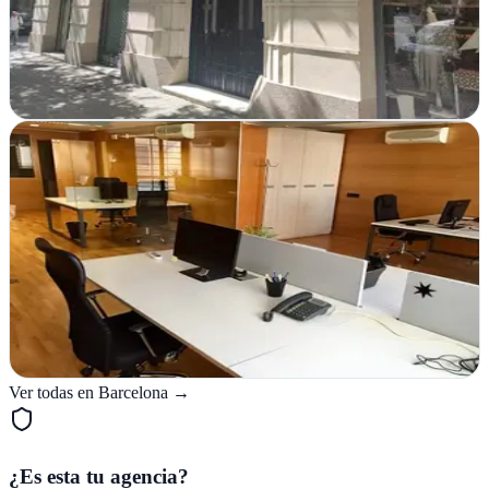
marketing online y consultoría integral en Barcelona para crecer en
internet
Ver ficha
completa
Instint.net: Consultoria i estratègia digital
Igualada, Barcelona
Desde Igualada, Instint.net impulsa tu presencia online con
soluciones integrales: e-commerce, hosting, diseño gráfico y
estrategia digital personalizada…
Ver ficha
completa
Ver todas en
Barcelona
→
¿Es esta tu agencia?