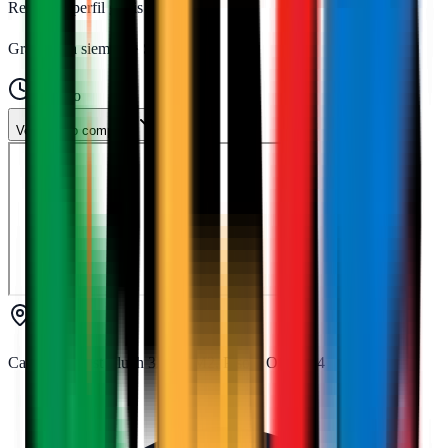
Reclamar perfil gratis
Gratis para siempre · Sin tarjeta
Horario
Ver horario completo
Carrer d'Ernest Lluch 32, TCM2, Piso 3 Oficina 4