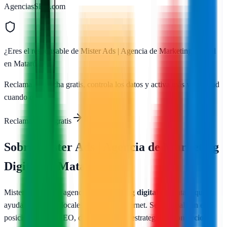
AgenciasSEO.com
¿Eres el responsable de
Mister Ads | Agencia de Marketing Digital
en Mataró
?
Reclama esta ficha gratis, controla los datos y activa más visibilidad
cuando quieras
Reclamar ficha gratis
Sobre
Mister Ads | Agencia de Marketing
Digital en Mataró
Mister Ads es una agencia de
marketing digital
en Mataró que
ayuda a negocios locales a crecer en internet. Se especializan en
posicionamiento SEO, diseño gráfico y estrategia de
comercio