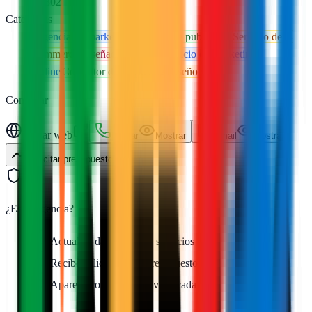
08302
Categorías
Agencia de marketing
Agencia de publicidad
Servicio de e-
commerce
Diseñador gráfico
Servicio de marketing
online
Consultor de marketing
Diseño web
Contactar
Visitar web
Llamar
Mostrar
Email
Mostrar
Solicitar presupuesto
¿Es tu agencia?
Actualiza datos, fotos y servicios
Recibe solicitudes de presupuesto
Aparece como agencia verificada