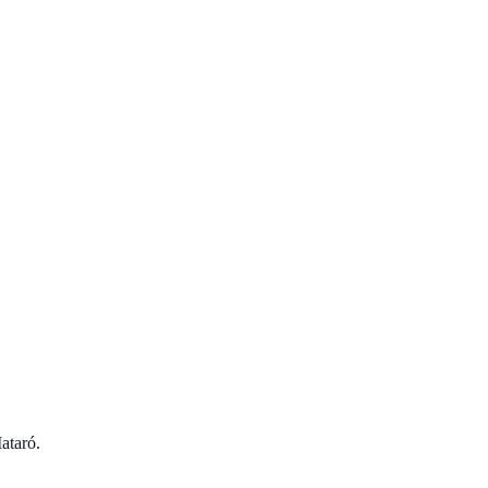
ataró
.