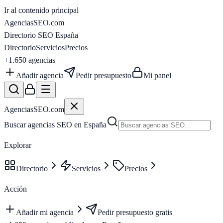
Ir al contenido principal
AgenciasSEO
.com
Directorio SEO España
Directorio
Servicios
Precios
+1.650
agencias
Añadir agencia
Pedir presupuesto
Mi panel
AgenciasSEO
.com
Buscar agencias SEO en España
Explorar
Directorio
Servicios
Precios
Acción
Añadir mi agencia
Pedir presupuesto gratis