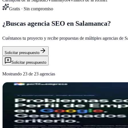
Gratis · Sin compromiso
¿Buscas agencia SEO en
Salamanca
?
Cuéntanos tu proyecto y recibe propuestas de múltiples agencias de
S
Solicitar presupuesto
Solicitar presupuesto
Mostrando
23
de
23
agencias
SEO Boost
Boost
Perfil de Empresa
Carbajosa de la Sagrada, Salamanca
Especialistas en Perfil de Empresa de Google. Gestionamos suspension