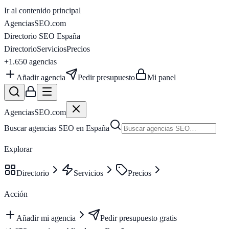
Ir al contenido principal
AgenciasSEO
.com
Directorio SEO España
Directorio
Servicios
Precios
+1.650
agencias
Añadir agencia
Pedir presupuesto
Mi panel
AgenciasSEO
.com
Buscar agencias SEO en España
Explorar
Directorio
Servicios
Precios
Acción
Añadir mi agencia
Pedir presupuesto gratis