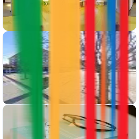
estrategia integral: web, marketing digital y consultoría
especializada para empresas que quieren…
Ver ficha
completa
Javier Aguerrea
Zizur Mayor, Navarra
Consultor de marketing en Zizur Mayor que transforma estrategias
digitales en resultados medibles para empresas que quieren crecer
sin desperdicio
Ver ficha
completa
Jose Tassias
Pamplona, Navarra