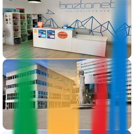
Baztanet informatika & web
Elizondo, Navarra
Diseño web en Elizondo que crea sitios modernos y funcionales
para empresas navarras. Soluciones digitales adaptadas a tu negocio
Ver ficha
completa
Calle 21 Studio
Pamplona, Navarra
Calle 21 Studio transforma ideas en estrategias visuales. Desde
Pamplona, diseñan webs, campañas y soluciones gráficas que
conectan marcas con audiencias
Ver ficha
completa