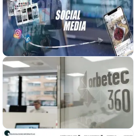
Pamplona, Navarra
Northsoc transforma negocios en Pamplona con estrategias de
marketing innovadoras y resultados medibles para empresas que
buscan crecer
Ver ficha
completa
Orbetec360 Estrategia Digital
Pamplona, Navarra
Desde Pamplona, Orbetec360 impulsa negocios con estrategia
digital integral: posicionamiento, diseño y consultoría especializada
para empresas que quieren…
Ver ficha
completa