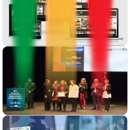
Pamplona, Navarra
Pamplona. Posicionamiento SEO local y diseño web para empresas
que quieren crecer en buscadores.
Ver ficha
completa
Navarraweb
Pamplona, Navarra
Navarraweb impulsa negocios en Pamplona con estrategias de
marketing adaptadas a cada sector, desde posicionamiento web
hasta campañas digitales efectivas
Ver ficha
completa
Northsoc company