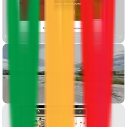
Navarra
Desde Pamplona, La Lupa Creativa desarrolla proyectos web,
diseño gráfico y estrategias digitales a medida para empresas que
quieren crecer online
Ver ficha
completa
Marketing Digital Navarra
Zizur Mayor, Navarra
Desde Zizur Mayor transformamos negocios navarros con
estrategias web y diseño que convierte visitas en clientes
Ver ficha
completa
Navarra Marketing- Diseño web y Posicionamiento
Seo Local