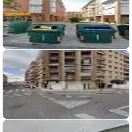
Villava, Navarra
En Villava transformamos tu presencia online con diseños web
modernos y funcionales que conectan con tu audiencia
Ver ficha
completa
Agradaweb
Tudela, Navarra
En Tudela transforman presencias online con alojamiento web
propio, diseño personalizado y estrategias digitales que generan
resultados reales para…
Ver ficha
completa
Ángela Eslava. Comunicación y Publicidad