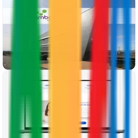
Carambola Marketing | Mejoramos tu fórmula de
venta
Tudela, Navarra
En Tudela transformamos tu estrategia comercial con diseño web,
gráfico y marketing digital que genera resultados reales
Ver ficha
completa
Diseño Web Pamplona
Pamplona, Navarra
En Pamplona potenciamos tu presencia online con diseño web,
estrategia digital y consultoría especializada para empresas que
buscan crecer en internet