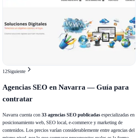
Orsus Solutions
Pamplona, Navarra
Orsus Solutions transforma negocios pamploneses con estrategia
digital integral: web moderna y marketing que genera resultados
reales en Navarra
Ver ficha
completa
1
2
Siguiente
Agencias SEO en
Navarra
— Guía para
contratar
Navarra
cuenta con
33
agencias SEO publicadas
especializadas en
posicionamiento web, SEO local, e-commerce y marketing de
contenidos. Los precios varían considerablemente entre agencias del
mismo nivel, por lo que comparar presupuestos reales es la forma