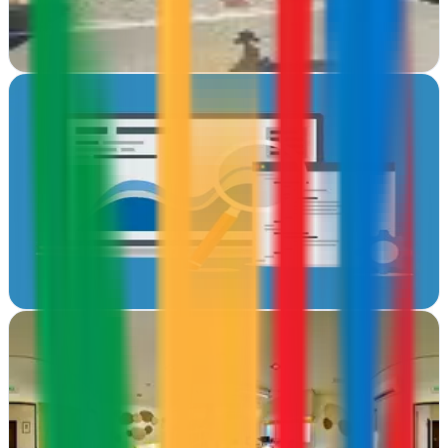
valores
Ver ficha
completa
Inboost Marketing
Pamplona, Navarra
Potencia tu negocio online en Pamplona con Inboost. Diseño web,
marketing digital e internet para empresas que buscan crecer en el
entorno digital
Ver ficha
completa
Innokabi
Navarra
Desde Pamplona, Innokabi impulsa tu presencia online con