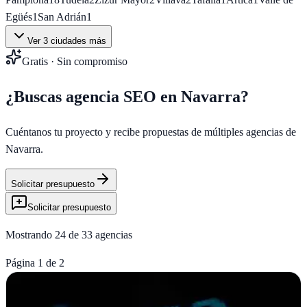
Egüés
1
San Adrián
1
Ver
3
ciudades más
Gratis · Sin compromiso
¿Buscas agencia SEO en
Navarra
?
Cuéntanos tu proyecto y recibe propuestas de múltiples agencias de
Navarra
.
Solicitar presupuesto
Solicitar presupuesto
Mostrando
24
de
33
agencias
Página
1
de
2
Marketing Navarra