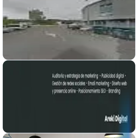
Valle de Egüés, Navarra
Diseño gráfico y publicidad en Navarra. Ángela Eslava crea
estrategias de marketing que conectan marcas con su audiencia en
Valle de Egüés
Ver ficha
completa
Areki Digital
Ayegui, Navarra
Transformamos ideas en resultados medibles en Navarra. Areki
Digital combina estrategia, creatividad y tecnología para que tu
marca crezca en el entorno…
Ver ficha
completa