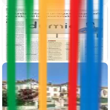
Ver ficha
completa
Dumio
Pamplona, Navarra
Dumio transforma ideas en resultados medibles. Desde Pamplona,
desarrollan estrategias digitales, diseño gráfico y consultoría para
impulsar tu marca en…
Ver ficha
completa
EPM Diseño Gráfico Corporativo. Diseinu Grafiko
Korporatiboa
Arbizu, Navarra
Desde Arbizu transformamos la identidad visual de tu empresa con
diseño gráfico corporativo que conecta con tu audiencia y refleja tus