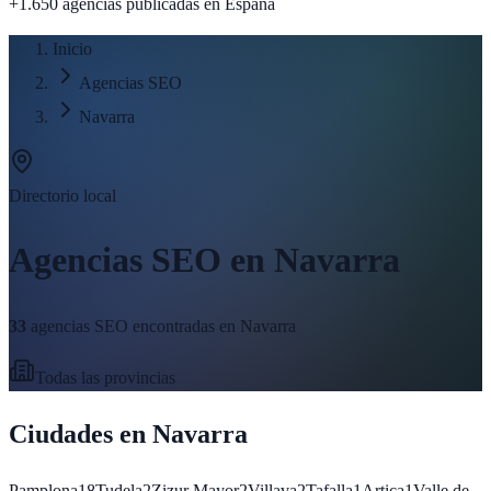
+1.650 agencias publicadas
en España
Inicio
Agencias SEO
Navarra
Directorio local
Agencias SEO en
Navarra
33
agencias SEO encontradas en
Navarra
Todas las provincias
Ciudades en
Navarra
Pamplona
18
Tudela
2
Zizur Mayor
2
Villava
2
Tafalla
1
Artica
1
Valle de