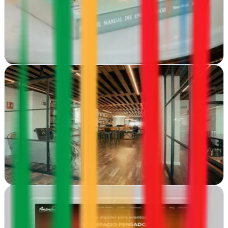
Desde Pamplona, Jose Tassias crea estrategias digitales y webs que
posicionan tu negocio en Internet con consultoría de marketing
personalizada
Ver ficha
completa
La Barba Agencia de Comunicación
Pamplona, Navarra
Estrategia digital y comunicación en Pamplona. La Barba potencia
marcas con SEO, contenidos y campañas que generan resultados
reales para tu negocio
Ver ficha
completa
La Lupa Creativa