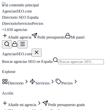
Ir al contenido principal
AgenciasSEO
.com
Directorio SEO España
Directorio
Servicios
Precios
+1.650
agencias
Añadir agencia
Pedir presupuesto
Mi panel
AgenciasSEO
.com
Buscar agencias SEO en España
Explorar
Directorio
Servicios
Precios
Acción
Añadir mi agencia
Pedir presupuesto gratis