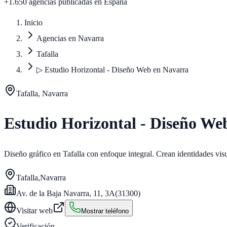
+1.650 agencias publicadas
en España
Inicio
Agencias en Navarra
Tafalla
▷ Estudio Horizontal - Diseño Web en Navarra
Tafalla, Navarra
Estudio Horizontal - Diseño We
Diseño gráfico en Tafalla con enfoque integral. Crean identidades vis
Tafalla
,
Navarra
Av. de la Baja Navarra, 11, 3A
(
31300
)
Visitar web
Mostrar teléfono
Verificación