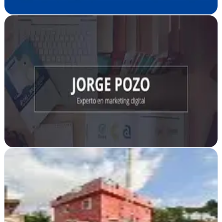
Ver ficha
completa
Jorge Pozo Alonso.
Verificada
Vigo, Pontevedra
En Vigo, Jorge Pozo Alonso impulsa tu presencia online con
estrategias de marketing adaptadas a empresas locales y regionales
que buscan crecer en digital
Ver ficha
completa
SergidoSEO: Consultor de SEO y Experto en
Posicionamiento Web desde Alicante.
Verificada
Alicante