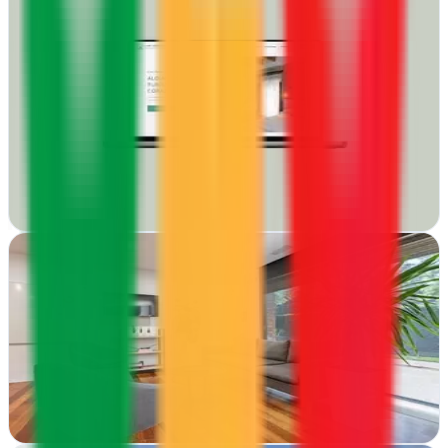
posicionamiento web y branding
Santander, Cantabria
Axolot Agencia de Santander crea webs que venden y marcas que
perduran. Diseño, SEO y branding unidos para que tu negocio
despunte
Ver ficha
completa
Ayonow Digital Agency
Olot, Girona
Desde Olot, Ayonow potencia negocios con estrategias de
marketing integral y resultados medibles en cada campaña digital
Ver ficha
completa