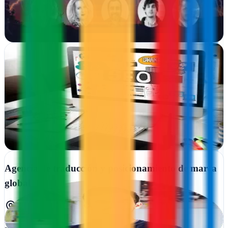
sostenibles
Ver ficha
completa
Agencia de posicionamiento SEO Aragón
Alcañiz, Teruel
En Alcañiz posicionamos tu web en Google con estrategias SEO
probadas.
Ver ficha
completa
Agencia de traducción y posicionamiento de marca
global
Rincón de la Victoria, Málaga