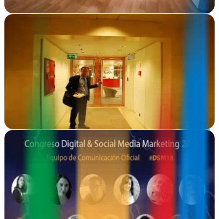
Ver ficha
completa
Agencia de Marketing Digital La Secta
Valladolid
La Secta propone transformar tu presencia online en Valladolid con
diseño web estratégico, campañas digitales efectivas y soluciones
creativas para que tu…
Ver ficha
completa
Agencia de Marketing Online Zaragoza | Esther
Turón
Remolinos, Zaragoza
Estrategia digital a medida en Remolinos. Esther Turón transforma
negocios locales con marketing que genera resultados reales y