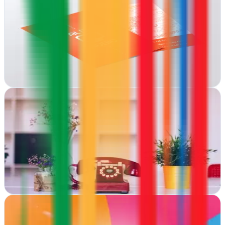
Sant Esteve d'en Bas, Girona
Desde Sant Esteve d'en Bas, Alex Rubio impulsa empresas con
estrategias de marketing adaptadas al entorno digital actual
Ver ficha
completa
Alola Media | Marketing Digital
Tui, Pontevedra
Transformamos negocios en Tui con estrategias digitales que
generan resultados.
Ver ficha
completa
AR GRUPO