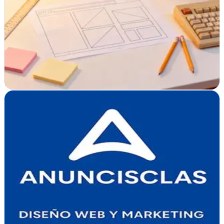
Altafulla, Tarragona
Agencia de desarrollo web y SEO en Tarragona especializada en
webs orientadas a conversión, SEO técnico, SEM, contenidos y
rendimiento.
Responde rápido
Presupuesto gratis
Pedir presupuesto
Ver ficha
completa
Diseño web Lleida - ANUNCISCLAS - MAD
Marketing & design
Verificada
Lleida
Diseño web en Lleida con enfoque en resultados. Crean sitios
modernos y funcionales para empresas que buscan presencia digital
sólida