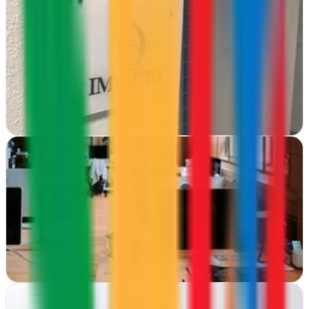
Madrid
Posicionamiento en buscadores y campañas digitales integrales en
Madrid. Tráfico cualificado y resultados medibles para tu negocio
online
Ver ficha
completa
Agencia SEO Marketing
Ontinyent, Valencia
Ontinyent. Posicionamiento web y estrategias digitales integrales
para empresas que quieren crecer online sin complicaciones
Ver ficha
completa
Alex Rubio