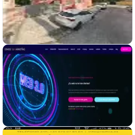
Posicionamiento web desde Alicante. SergidoSEO lleva tu sitio al
primer lugar de Google con estrategias SEO probadas y marketing
digital integral
Ver ficha
completa
Somos Tu Marketing | Diseño web y SEO en
Valdemoro
Verificada
Valdemoro, Madrid
Diseño web WordPress Optimizado y Posicionamiento SEO para
negocios que quieren una web que funcione de verdad.
Ver ficha
completa