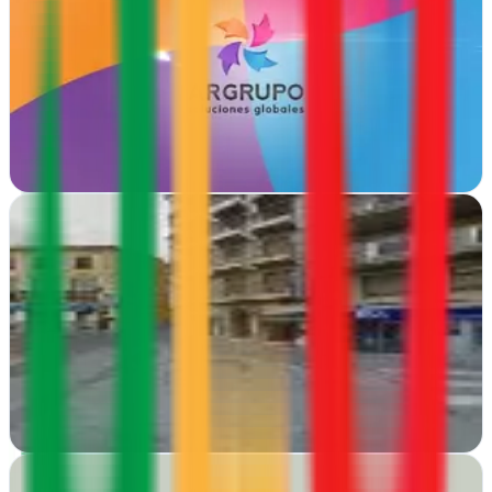
Mairena del Aljarafe, Sevilla
Desde Mairena del Aljarafe, AR GRUPO impulsa tu presencia
digital con hosting, redacción de contenidos y estrategias de
marketing web integral
Ver ficha
completa
Asepymark
Valencia
En Valencia, Asepymark potencia negocios con estrategias de
marketing adaptadas a cada sector, desde presencia digital hasta
campañas de impacto medible
Ver ficha
completa
Axolot Agencia - Diseño de páginas web,