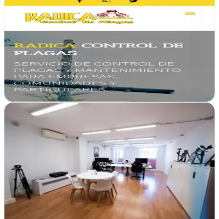
A10web Estudio de Diseño web
Toledo
A10web Toledo transforma ideas en webs cautivadoras.
Alojamiento, diseño gráfico, redacción y sitios web personalizados
para tu marca
Ver ficha
completa
ADAUGE - Agencia Marketing Digital y
Productora Audiovisual en Sant Cugat
Sant Cugat del Vallès, Barcelona
Audiovisuales y estrategia digital fusionados en Sant Cugat.
ADAUGE crea campañas que impactan combinando producción de
contenido con marketing en internet…