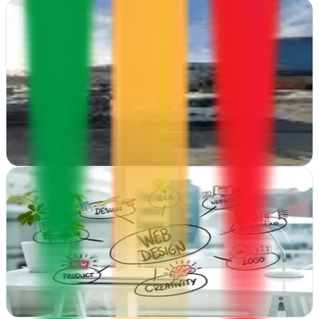
Be Marketing Co.
Reus, Tarragona
Be Marketing Co. impulsa negocios en Reus con estrategias de
marketing integral, transformando objetivos en resultados medibles
y crecimiento sostenido
Ver ficha
completa
Blocdeesbozos
Málaga
Blocdeesbozos en Málaga te ofrece hosting web, diseño gráfico y
estrategias digitales adaptadas a tu negocio
Ver ficha
completa