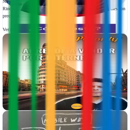
Novalo combina traducción multilingüe y estrategia de marca en
Rincón de la Victoria para conquistar mercados internacionales con
precisión
Ver ficha
completa
Agencia Marketing Digital Guadalajara, SEO y
Ventas Online - Posonty
Guadalajara
Posonty impulsa negocios en Guadalajara a través de estrategias
SEO y venta online que generan resultados medibles y crecimiento
real
Ver ficha
completa
Agencia SEO Kdosd