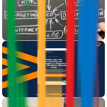
Barcelona
En Barcelona, Kdosd impulsa tu negocio online con estrategias
SEO, comercio electrónico y marketing digital integral para
resultados medibles
Ver ficha
completa
Agencia SEO Local
Madrid
En Madrid, posicionan negocios locales en Google con estrategia de
contenidos y redacción especializada para convertir búsquedas en
clientes reales
Ver ficha
completa
Agencia SEO Madrid | Impacto