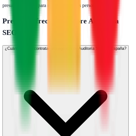
presupuesto gratis
para recibir propuestas personalizadas.
Preguntas frecuentes sobre
Auditoría
SEO
¿Cuánto cuesta contratar una agencia de Auditoría SEO en España?