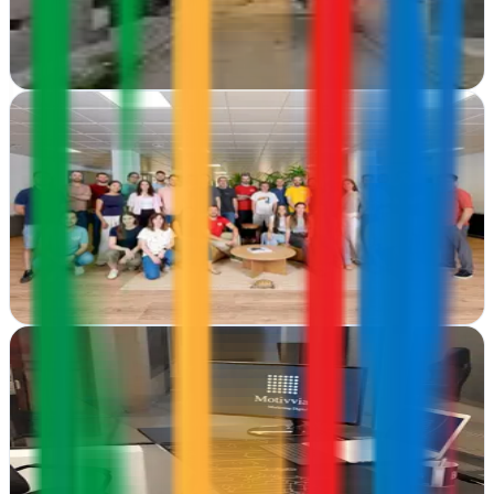
en su transformación digital y estrategia online
Ver ficha
completa
La Teva Web
Barcelona
Agencia de diseño web y marketing digital siempre orientada a la
creación de negocio para nuestros clientes desde 2002.
Ver ficha
completa
Motivo 36
A Coruña
Motivo 36 en A Coruña transforma ideas en resultados digitales.
Web, publicidad y estrategias online que impulsan tu negocio