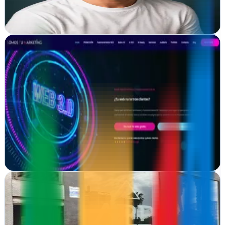
en internet.
Ver ficha
completa
Somos Tu Marketing | Diseño web y SEO en
Valdemoro
Verificada
Valdemoro, Madrid
Diseño web WordPress Optimizado y Posicionamiento SEO para
negocios que quieren una web que funcione de verdad.
Ver ficha
completa
APPSUR
Córdoba