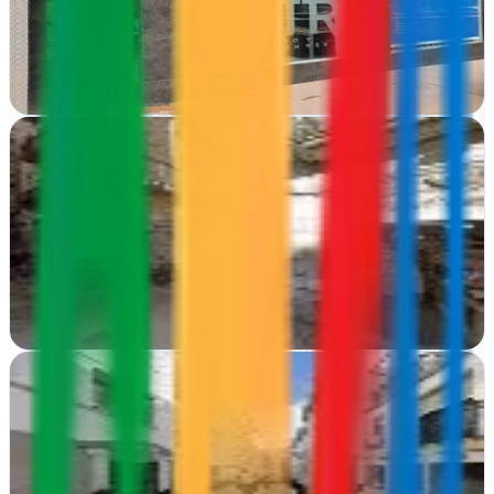
En Córdoba, APPSUR combina estrategia digital con diseño visual
para impulsar tu presencia online y resultados comerciales
Ver ficha
completa
Consultor Seo Girona | Eduard Davalos
Girona
Eduard Dávalos ofrece consultoría de marketing personalizada en
Girona, enfocada en potenciar la visibilidad online de tu negocio
Ver ficha
completa
Jaén24h.com
Jaén
Consultor de marketing en Jaén que acompaña a negocios locales