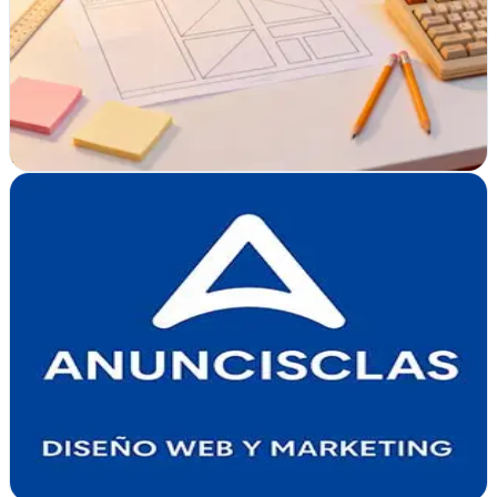
Agencia de desarrollo web y SEO en Tarragona especializada en
webs orientadas a conversión, SEO técnico, SEM, contenidos y
rendimiento.
Responde rápido
Presupuesto gratis
Pedir presupuesto
Ver ficha
completa
Diseño web Lleida - ANUNCISCLAS - MAD
Marketing & design
Verificada
Lleida
Diseño web en Lleida con enfoque en resultados. Crean sitios
modernos y funcionales para empresas que buscan presencia digital
sólida
Ver ficha
completa