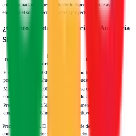
cobertura nacional, nuestro directorio especializado te ayuda a
encontrar el socio adecuado para tu proyecto.
¿Cuánto cuesta una agencia de
Auditoría
SEO
?
Precio
Tipo de proyecto
Perfil habitual
orientativo
Entrada / Pyme
500 – 1.000
Negocio local, web nueva,
pequeña
€/mes
presupuesto ajustado
Medio / Pyme
1.000 – 2.500
Empresa con web activa,
consolidada
€/mes
mercado competido
Premium / Gran
2.500 – 5.000
E-commerce, sector muy
empresa
€/mes
competitivo, nacional
Precios orientativos. El coste final depende del alcance, la
competencia del sector y la agencia seleccionada.
Solicita