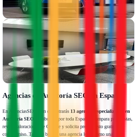
Granada para crear experiencias que conectan con tu audiencia
Ver ficha
completa
Sergio Vázquez SEO
Murcia
Experto en posicionamiento web en Murcia. Diseña sitios que
venden y optimiza tu presencia online con estrategias SEO probadas
Ver ficha
completa
Agencias de
Auditoría SEO
en España
En AgenciasSEO.com encontrarás
13
agencias especializadas en
Auditoría SEO
distribuidas por toda España. Compara propuestas,
revisa valoraciones de Google y solicita presupuesto gratis sin
compromiso. Tanto si buscas una agencia local como una con