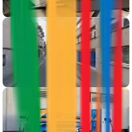
Ver ficha
completa
Posicionamiento Web Vecaseo
Sabadell, Barcelona
Posicionamiento Web Vecaseo domina el SEO en Sabadell desde
Carrer d'Àngel Guimerà. Estrategias digitales que posicionan tu
negocio en buscadores
Ver ficha
completa
Sensorial Marketing
Granada
Sensorial Marketing combina estrategia digital con diseño web en