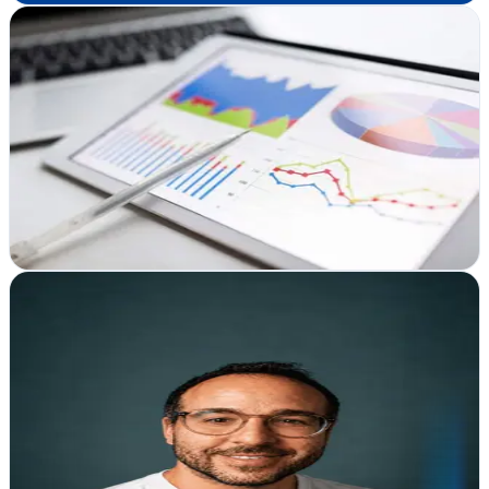
Jesús Porras
Verificada
Córdoba
Jesús Porras es uno de los consultores SEO con mayor experiencia
en España.
Ver ficha
completa
Luis Garcia | Consultor SEO Ciudad Real
Verificada
Ciudad Real
Posiciona tu web en Google con estrategia SEO probada. Diseño,
marketing online y consultoría integral en Ciudad Real para crecer