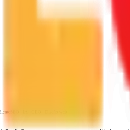
diente
SEO · IA · GEO · Diseño web