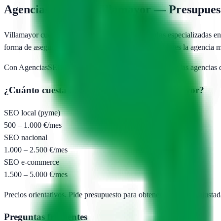
Agencias SEO en
Villamayor
— Presupuest
Villamayor
cuenta con
4
agencias SEO publicadas
especializadas en
forma de asegurarte de que pagas un precio justo y eliges la agencia 
Con AgenciasSEO.com describes tu proyecto una vez y las agencias
¿Cuánto cuesta una agencia SEO en
Villamayor
?
SEO local (pyme)
500 – 1.000 €/mes
SEO nacional
1.000 – 2.500 €/mes
SEO e-commerce
1.500 – 5.000 €/mes
Precios orientativos. Pide presupuesto para obtener propuestas ajustad
Preguntas frecuentes