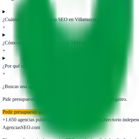
¿Cuánto cuesta una agencia SEO en Villamayor?
+
¿Cómo encontrar la mejor agencia SEO en Villamayor?
+
¿Por qué contratar una agencia SEO local en Villamayor?
+
¿Buscas una agencia SEO en
Villamayor
?
Pide presupuesto gratis a las
4
agencias publicadas. Sin registro.
Pedir presupuesto gratis
+1.650
agencias publicadas
50
provincias cubiertas
Directorio indepen
AgenciasSEO
.com