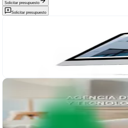
Solicitar presupuesto
Solicitar presupuesto
Dlabs.Consulting
Verificada
Villamayor, Salamanca
Dlabs.Consulting transforma negocios en Salamanca con soluciones d
Ver ficha
completa
Idimad 360º Agencia de Marketing Digital y Tecnolog
Villamayor, Salamanca
Transformamos empresas salmantinas con estrategias digitales integr
Ver ficha
completa