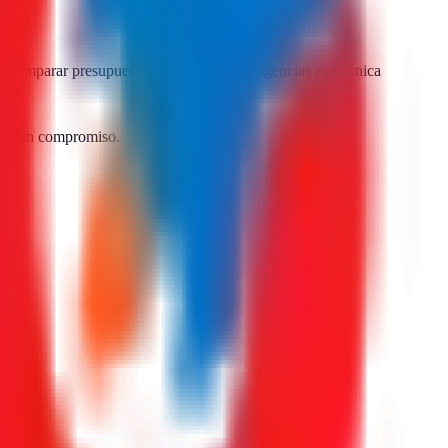
Comparar presupuestos reales de varias agencias es la única
as, sin compromiso.