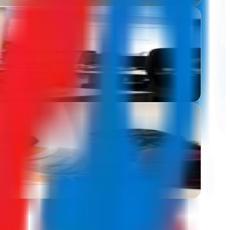
gital
torno digital