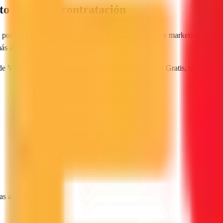
o y guía de contratación
 posicionamiento web local, SEO para e-commerce y marketing digital. 
más adecuada para tu proyecto.
 de
Villamayor
te envían sus propuestas directamente. Gratis, sin llamad
as a tu proyecto.