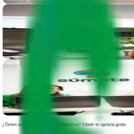
Pixel Innova
Villamayor, Salamanca
Pixel Innova potencia tu presencia online en Salamanca con estrategia
Ver ficha
completa
Súmate
Villamayor, Salamanca
Desde Villamayor, Súmate impulsa tu presencia en internet con estrate
Ver ficha
completa
¿Tienes una agencia SEO en
Villamayor
?
Añade tu agencia gratis