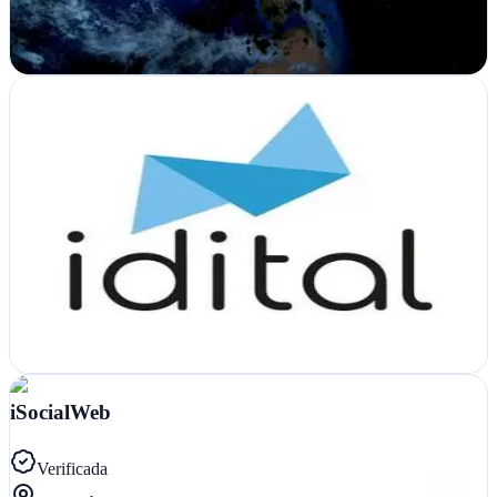
campañas visuales impactantes y webs que convierten
Ver ficha
completa
Idital
Verificada
Valencia
Desde Valencia, Idital impulsa marcas con estrategias de marketing
y publicidad diseñadas para conectar con tu audiencia y generar
resultados medibles
Ver ficha
completa
iSocialWeb
Verificada