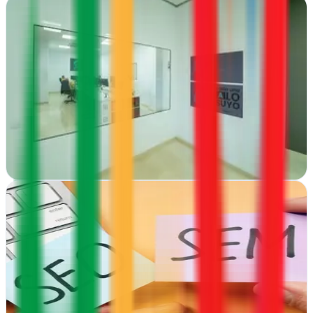
3COM Marketing | Consultoría de Marketing en
Las Palmas
Telde, Las Palmas
En Telde transformamos negocios canarios con estrategia digital
integral: posicionamiento web, diseño responsivo y campañas que
generan resultados medibles…
Ver ficha
completa
611km | Agencia de Marketing Digital | SEO y SEM
Getxo, Vizcaya
Desde Getxo, 611km impulsa tu presencia online con estrategias de
SEO, SEM y publicidad digital pensadas para convertir visitas en
clientes reales