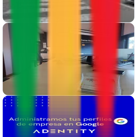
negocios en crecimiento
Ver ficha
completa
ADB Agencia - Agencia de Publicidad Digital
Huelva
En Huelva, ADB Agencia impulsa tu presencia online con
estrategias de publicidad digital, consultoría y campañas efectivas
para resultados medibles
Ver ficha
completa
Adentity
Córdoba
Desde Córdoba, Adentity combina estrategia publicitaria con