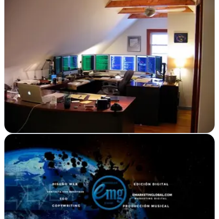
Convertiam Agencia de Marketing Digital -
Barcelona
Verificada
Santa Coloma de Gramenet, Barcelona
Convertiam impulsa tu tienda online y presencia digital con
estrategias de comercio electrónico y publicidad integral en
Barcelona
Ver ficha
completa
emarketinglobal
Verificada
Badajoz
Badajoz confía en eMarketingGlobal para transformar ideas en