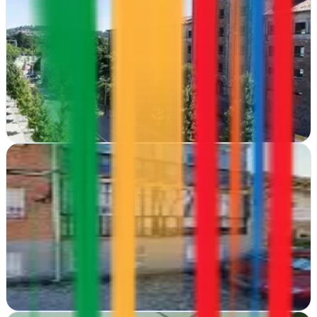
Santiago de Compostela, A Coruña
En Santiago, 2beDigital impulsa negocios online con estrategias de
marketing, publicidad e internet que generan resultados medibles y
crecimiento sostenido
Ver ficha
completa
2m Comunicacion
Jarandilla de la Vera, Cáceres
Diseño web y gráfico en la Vera que deja huella. 2m Comunicación
transforma ideas en campañas publicitarias memorables desde
Jarandilla de la Vera
Ver ficha
completa