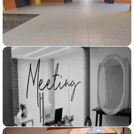
Bilbao, Vizcaya
Adsplorer en Bilbao transforma tu presencia online con estrategia
digital integral: posicionamiento, diseño web y campañas que
generan resultados medibles…
Ver ficha
completa
Agencia Hawkins
Verificada
Algeciras, Cádiz
Hawkins transforma empresas algecirenses con estrategias de
marketing y publicidad que generan resultados reales. En Algeciras,
crecen contigo
Ver ficha
completa