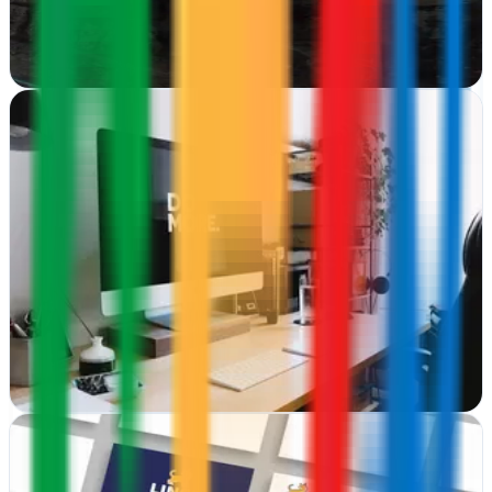
crecer en internet
Ver ficha
completa
'+CW Mas Conversiones WEB | Agencia de
Marketing Digital | Desarrollo WEB | Publicidad
Digital
San Lorenzo de El Escorial, Madrid
Potencia tu presencia online en El Escorial con estrategias de
conversión, hosting confiable y publicidad digital que genera
resultados reales para tu…
Ver ficha
completa
• Los Martes No Hay Luna • Agencia de Diseño y
Marketing online