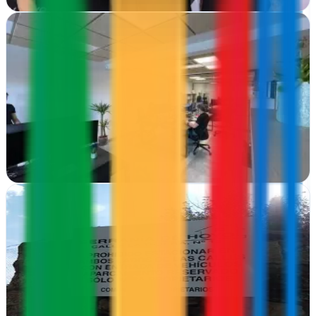
Ver ficha
completa
Seotek Marketing Digital, SL
Verificada
Bilbao, Vizcaya
Seotek impulsa marcas en Bilbao con soluciones web y publicidad
digital integral.
Ver ficha
completa
WEB-CREATIVO
Verificada
Collado Villalba, Madrid
En Collado Villalba crean webs y estrategias digitales desde cero.
Hosting, marketing online y consultoría para empresas que quieren