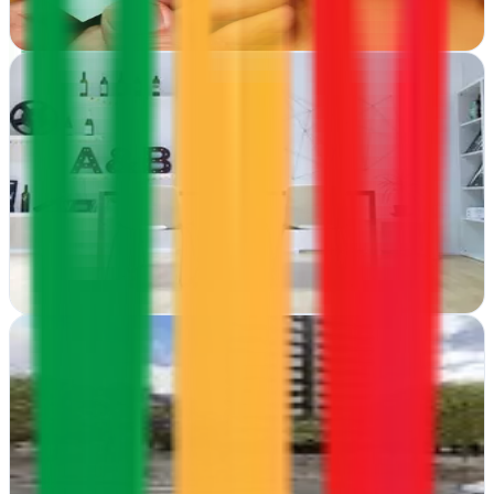
Ver ficha
completa
A&B Comunicación
Ribadavia, Ourense
En Ribadavia, A&B Comunicación transforma ideas en campañas
visuales impactantes con diseño gráfico y publicidad creativa de
calidad
Ver ficha
completa
Acorn Digital Agency
L'Hospitalet de Llobregat, Barcelona
Acorn Digital transforma marcas en L'Hospitalet mediante
estrategias publicitarias innovadoras y resultados medibles para