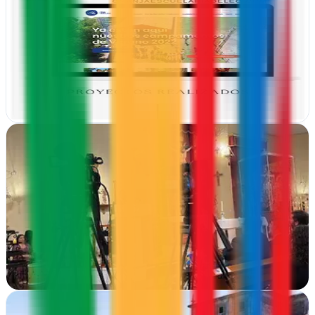
Oviedo, Asturias
Desde Oviedo crean sitios web atractivos y campañas de publicidad
que generan resultados reales para tu negocio
Ver ficha
completa
13B Visual
Algeciras, Cádiz
En Algeciras, 13B Visual potencia la visibilidad de tu marca con
campañas publicitarias creativas y efectivas que generan impacto
real en tu audiencia
Ver ficha
completa
2beDigital