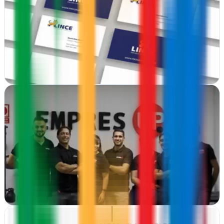
Leganés, Madrid
Desde Leganés, crean identidades visuales impactantes y estrategias
digitales que transforman marcas.
Ver ficha
completa
︎► EmpresUp - Agencia de Marketing, Publicidad,
Diseño web en Zaragoza
Zaragoza
Soluciones integrales de marketing, e-commerce y diseño web en
Zaragoza.
Ver ficha
completa
✅ Estudio 27 - Diseño Web y Marketing Digital