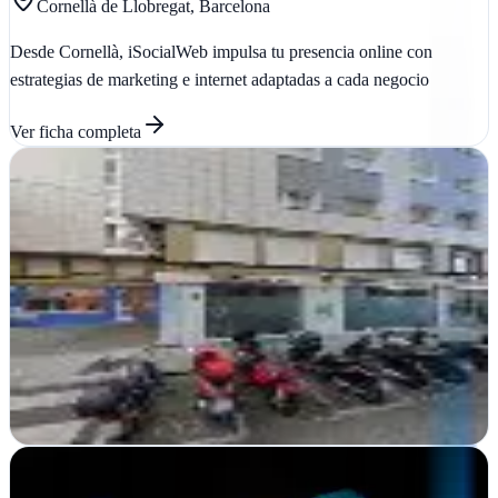
Cornellà de Llobregat, Barcelona
Desde Cornellà, iSocialWeb impulsa tu presencia online con
estrategias de marketing e internet adaptadas a cada negocio
Ver ficha
completa
Kewomedia | Agencia SEO y Diseño Web en Gijón
Verificada
Gijón, Asturias
Kewomedia impulsa tu presencia en Gijón con SEO, diseño web y
estrategias digitales personalizadas para empresas que buscan crecer
online
Ver ficha
completa
Marketing Navarra