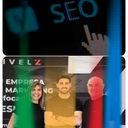
Verificada
Pamplona, Navarra
Desde Pamplona impulsan tu presencia online con estrategia digital
integral, diseño web y consultoría adaptada a negocios locales
Ver ficha
completa
Nivel Z - Diseño Web
Verificada
Viladecans, Barcelona
Desde Viladecans, Nivel Z impulsa tu presencia online con diseño
web, hosting y estrategia de marketing integral para empresas que
buscan crecer en…