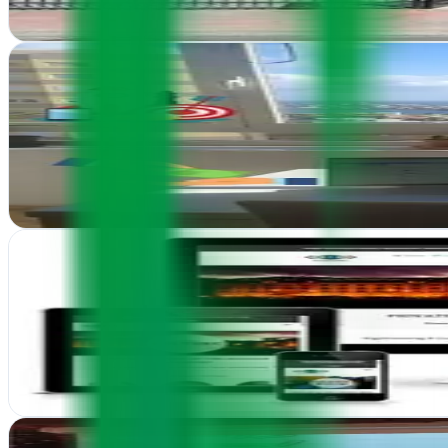
Ver ficha
completa
Conecta Digital Posicionamiento Online Gipuzkoa
Donostia-San Sebastián, Guipúzcoa
Conecta Digital impulsa tu presencia en internet desde Donostia.
Ver ficha
completa
EcommJuice.com
Donostia-San Sebastián, Guipúzcoa
En Donostia, impulsan tiendas online con estrategia integral: diseño w
Ver ficha
completa