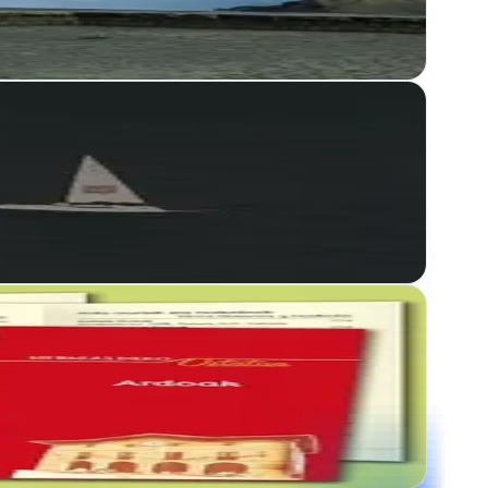
cio digital
eales desde Anoeta