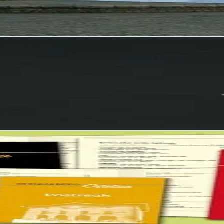
y estrategias digitales personalizadas para negocios en crecimiento
keting, redacción persuasiva y asesoría integral para potenciar tu nego
itatea eta Komunikazioa
atégica y campañas publicitarias que conectan marcas con audiencias r