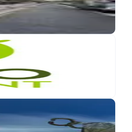
rio optimizada
diseño gráfico