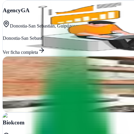
AgencyGA
Donostia-San Sebastián, Guipúzcoa
Donostia-San Sebastián: diseño web y estrategias de marketing que im
Ver ficha
completa
B COMUNICACIÓN
Lasarte-Oria, Guipúzcoa
En Lasarte-Oria, B Comunicación impulsa marcas mediante estrategias d
Ver ficha
completa
Biokcom