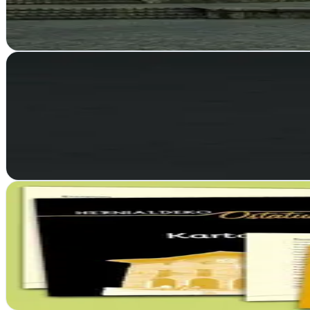
En Lasarte-Oria transformamos presencia online con hosting confiable 
Ver ficha
completa
ADIMEDIA, comunicación y marketing digital
Irun, Guipúzcoa
En Irun, ADIMEDIA impulsa tu presencia online con estrategias de mar
Ver ficha
completa
Agencia de publicidad y comunicación Belako Publiz
Anoeta, Guipúzcoa
Belako revoluciona la comunicación en Guipúzcoa con redacción estr
Ver ficha
completa