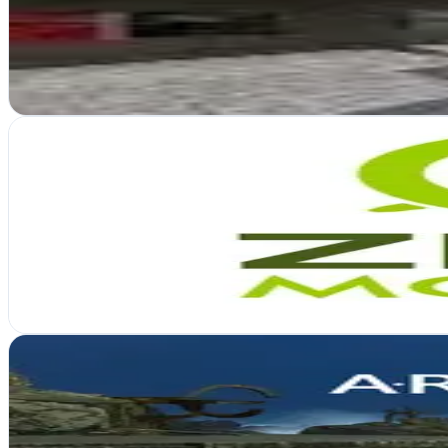
Donostia-San Sebastián, Guipúzcoa
Crean sitios web modernos y funcionales en San Sebastián que convier
Ver ficha
completa
ZeroMoment Marketing - Páginas web Donostia
Verificada
Donostia-San Sebastián, Guipúzcoa
ZeroMoment Marketing diseña webs impactantes en Donostia y gestiona 
Ver ficha
completa
A.R.G. media
Lasarte-Oria, Guipúzcoa