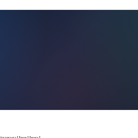
igarraga
1
Irun
1
Irura
1