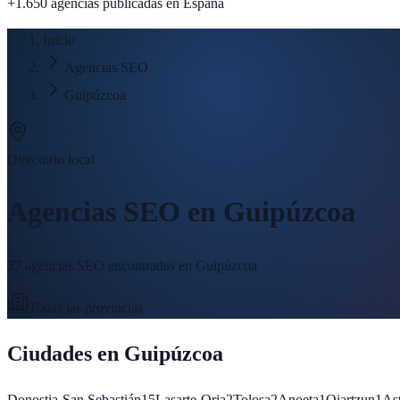
+1.650 agencias publicadas
en España
Inicio
Agencias SEO
Guipúzcoa
Directorio local
Agencias SEO en
Guipúzcoa
27
agencias SEO encontradas en
Guipúzcoa
Todas las provincias
Ciudades en
Guipúzcoa
Donostia-San Sebastián
15
Lasarte-Oria
2
Tolosa
2
Anoeta
1
Oiartzun
1
Ast