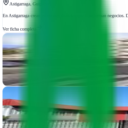
Astigarraga, Guipúzcoa
En Astigarraga crean estrategias digitales que transforman negocios. 
Ver ficha
completa
Borja Barrado
Donostia-San Sebastián, Guipúzcoa
Diseño web a medida en Donostia que convierte visitantes en clientes
Ver ficha
completa
Code Donostia
Guipúzcoa
En San Sebastián transformamos ideas en resultados digitales. Web, e