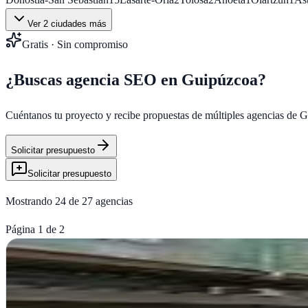
Ver
2
ciudades más
Gratis · Sin compromiso
¿Buscas agencia SEO en
Guipúzcoa
?
Cuéntanos tu proyecto y recibe propuestas de múltiples agencias de
G
Solicitar presupuesto
Solicitar presupuesto
Mostrando
24
de
27
agencias
Página
1
de
2
Diseño Web en San Sebastián, Donostia
Verificada