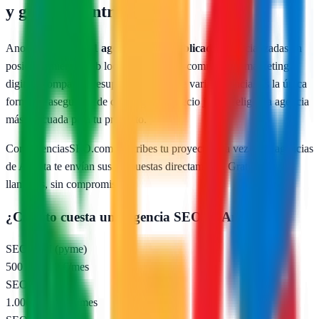
y guía de contratación
Anoeta
cuenta con
1
agencias SEO publicadas
especializadas en
posicionamiento web local, SEO para e-commerce y marketing
digital. Comparar presupuestos reales de varias agencias es la única
forma de asegurarte de que pagas un precio justo y eliges la agencia
más adecuada para tu proyecto.
Con AgenciasSEO.com describes tu proyecto una vez y las agencias
de
Anoeta
te envían sus propuestas directamente. Gratis, sin
llamadas, sin compromiso.
¿Cuánto cuesta una agencia SEO en
Anoeta
?
SEO local (pyme)
500 – 1.000 €/mes
SEO nacional
1.000 – 2.500 €/mes