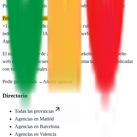
Pide presupuesto gratis a las
1
agencias publicadas. Sin registro.
Pedir presupuesto gratis
+1.650
agencias publicadas
50
provincias cubiertas
Directorio
independiente
SEO · IA · GEO · Diseño web
AgenciasSEO
.com
El mayor directorio de agencias SEO, marketing digital y diseño
web de España. Encuentra, compara y contacta agencias publicadas
con valoraciones reales de Google.
Pedir presupuesto →
Añadir agencia
Directorio
Todas las provincias
Agencias en
Madrid
Agencias en
Barcelona
Agencias en
Valencia