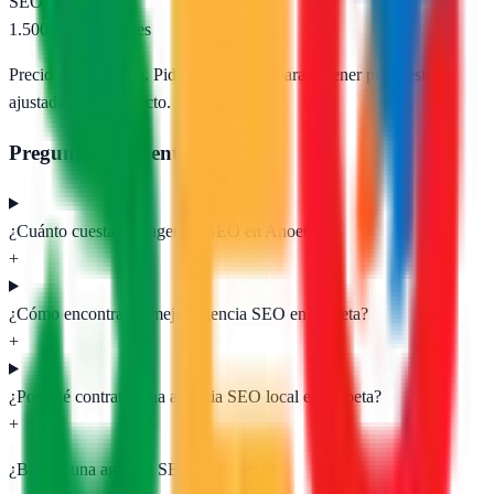
SEO e-commerce
1.500 – 5.000 €/mes
Precios orientativos. Pide presupuesto para obtener propuestas
ajustadas a tu proyecto.
Preguntas frecuentes
¿Cuánto cuesta una agencia SEO en Anoeta?
+
¿Cómo encontrar la mejor agencia SEO en Anoeta?
+
¿Por qué contratar una agencia SEO local en Anoeta?
+
¿Buscas una agencia SEO en
Anoeta
?