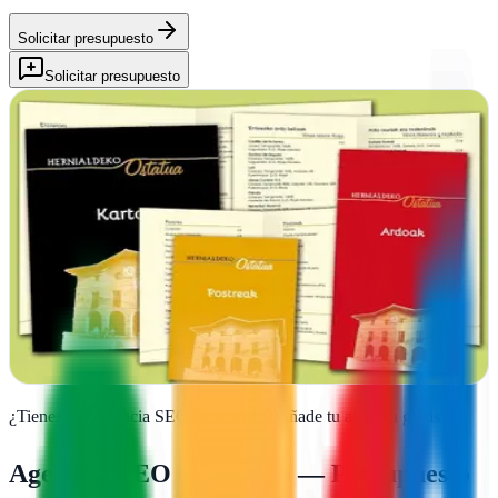
Solicitar presupuesto
Solicitar presupuesto
Agencia de publicidad y comunicación Belako
Publizitatea eta Komunikazioa
Anoeta, Guipúzcoa
Belako revoluciona la comunicación en Guipúzcoa con redacción
estratégica y campañas publicitarias que conectan marcas con
audiencias reales desde Anoeta
Ver ficha
completa
¿Tienes una agencia SEO en
Anoeta
?
Añade tu agencia gratis
Agencias SEO en
Anoeta
— Presupuesto