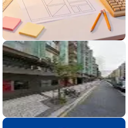
Agencia de desarrollo web y SEO en Tarragona especializada en
webs orientadas a conversión, SEO técnico, SEM, contenidos y
rendimiento.
Responde rápido
Presupuesto gratis
Pedir presupuesto
Ver ficha
completa
Diseño Web en San Sebastián, Donostia
Verificada
Donostia-San Sebastián, Guipúzcoa
Crean sitios web modernos y funcionales en San Sebastián que
convierten visitantes en clientes con diseño responsivo y experiencia
de usuario optimizada
Ver ficha
completa
Diseño web Lleida - ANUNCISCLAS - MAD