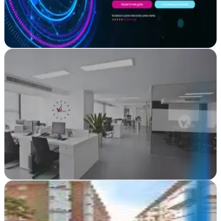
Diseño web WordPress Optimizado y Posicionamiento SEO para
negocios que quieren una web que funcione de verdad.
Ver ficha
completa
'- Agencia de Marketing Digital, Diseño Web y
Posicionamiento SEO - Visual In Tech Guadalajara
Guadalajara
Visual In Tech transforma ideas en experiencias digitales
impactantes. Diseño web y SEO que posicionan tu negocio en
Guadalajara
Ver ficha
completa
2.0