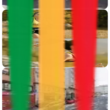
Ver ficha
completa
Comboi Agencia Creativa
La Mata de Morella, Castellón
Diseño web a medida en La Mata de Morella. Comboi Agencia
Creativa transforma ideas en sitios que conectan con tu audiencia y
generan resultados reales
Ver ficha
completa
Compass Estudio
Lugo
Diseño web a medida en Lugo. Compass Estudio crea sitios
funcionales y atractivos que convierten visitantes en clientes para tu