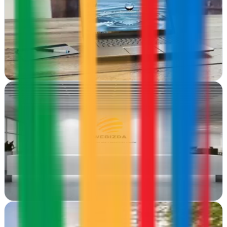
Tomares, Sevilla
TresWdoble transforma tu presencia online con diseño web
moderno y funcional en Tomares. Sitios que convierten
Ver ficha
completa
Agencia WebIzda
Vitoria-Gasteiz, Álava
Diseño web profesional en Vitoria-Gasteiz. WebIzda crea sitios
modernos y funcionales que impulsan tu presencia online con
soluciones adaptadas a tu…
Ver ficha
completa
Atalaya SEO Cantabria