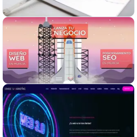
Ver ficha
completa
Planaweb
Verificada
Alcantarilla, Murcia
Diseño web que da vida a negocios murcianos desde Alcantarilla.
Ver ficha
completa
Somos Tu Marketing | Diseño web y SEO en
Valdemoro
Verificada
Valdemoro, Madrid