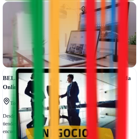
BASQUENET, S.L.
Portugalete, Vizcaya
Diseño web en Portugalet que convierte ideas en sitios funcionales
y atractivos para tu negocio
Ver ficha
completa
BELAWEB - Diseño Páginas Web - Diseño Tienda
Online - SEO
Tortosa, Tarragona
Desde Tortosa transformamos tu presencia online con webs y
tiendas que venden. SEO integrado para que tus clientes te
encuentren