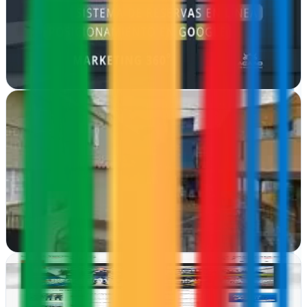
Diseño web a medida en Vecindario. Acaao España crea sitios
modernos y funcionales que generan resultados reales para tu
negocio en Gran Canaria
Ver ficha
completa
adamedia - diseño web y gráfico
Los Llanos, Santa Cruz de Tenerife
En Los Llanos creamos webs que funcionan. Desde el diseño hasta
el código, adamedia te entrega sitios visuales y efectivos para tu
negocio
Ver ficha
completa
Agencia de Diseño Web SucursalVirtual