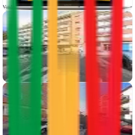
Ver ficha
completa
Borja Barrado
Donostia-San Sebastián, Guipúzcoa
Diseño web a medida en Donostia que convierte visitantes en
clientes, con soluciones personalizadas y atención directa de Borja
Barrado
Ver ficha
completa
Carlosvimar.com Diseño Web en Zamora
Zamora
En Zamora, diseña webs que convierten visitantes en clientes con
un toque personal y resultado garantizado