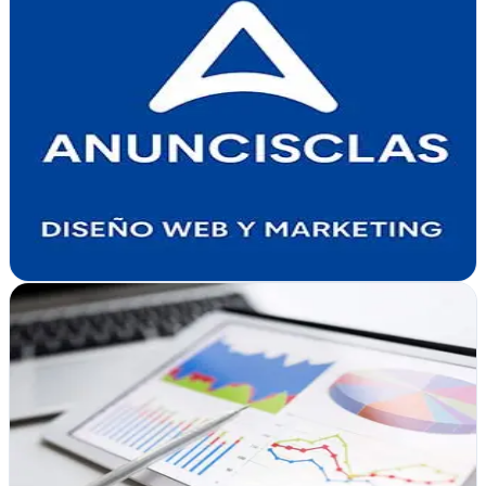
Marketing & design
Verificada
Lleida
Diseño web en Lleida con enfoque en resultados. Crean sitios
modernos y funcionales para empresas que buscan presencia digital
sólida
Ver ficha
completa
Jesús Porras
Verificada
Córdoba
Jesús Porras es uno de los consultores SEO con mayor experiencia
en España.