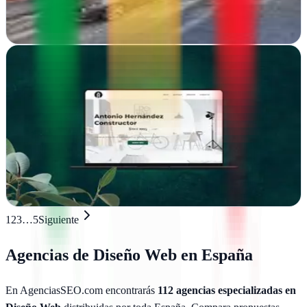
negocio
Ver ficha
completa
Convierte Web
Vilanova del Camí, Barcelona
Diseño web en Vilanova del Camí que convierte visitas en clientes.
Sitios modernos y funcionales para empresas que quieren resultados
reales
Ver ficha
completa
1
2
3
…
5
Siguiente
Agencias de
Diseño Web
en España
En AgenciasSEO.com encontrarás
112
agencias especializadas en