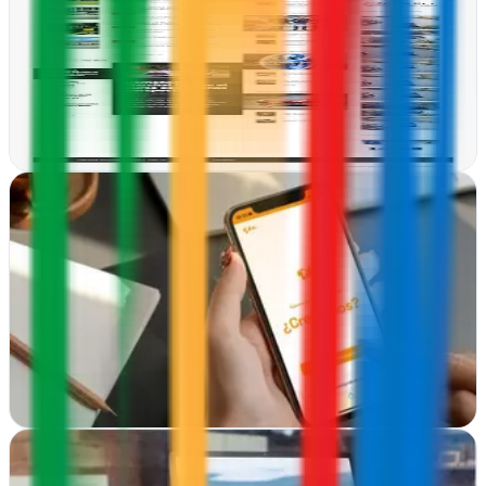
Arucas, Las Palmas
Diseño web a medida en Arucas. SucursalVirtual crea sitios
modernos y funcionales que convierten visitantes en clientes.
Presencia digital que funciona
Ver ficha
completa
Agencia SEO Trendy Minds
Badajoz
Trendy Minds posiciona tu negocio en buscadores desde Badajoz.
Diseño web y estrategias SEO para crecer online sin
complicaciones
Ver ficha
completa
Agencia tresWdoble Sevilla