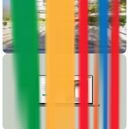
Santander, Cantabria
Diseño web y posicionamiento en buscadores desde Santander.
Atalaya SEO Cantabria impulsa tu visibilidad online en el norte de
España con soluciones…
Ver ficha
completa
Axolot Agencia - Diseño de páginas web,
posicionamiento web y branding
Santander, Cantabria
Axolot Agencia de Santander crea webs que venden y marcas que
perduran. Diseño, SEO y branding unidos para que tu negocio
despunte
Ver ficha
completa