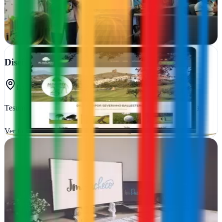
web cautivadores hasta estrategias de marketing que generan
resultados reales
Ver ficha
completa
Diseño Páginas Web Guadalajara | Tesumass
Guadalajara
Tesumass crea sitios web y estrategias digitales en Guadalajara.
Ver ficha
completa
Diseño Web JmPacheco
Ciudad Real
En Ciudad Real, Diseño Web JmPacheco potencia tu presencia
online con soluciones integrales: e-commerce, hosting confiable,