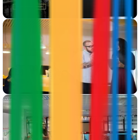
Ver ficha
completa
CirugíaWeb |Agencia de Marketing Digital |Diseño
Web | SEO & SEM
Calafell, Tarragona
Desde Calafell, crean sitios web y estrategias digitales que
transforman consultorios en referentes online.
Ver ficha
completa
Dayvo
León
En León, Dayvo crea experiencias digitales completas: desde sitios