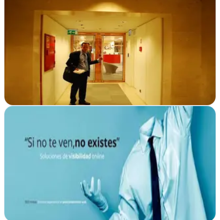
Agencia de Marketing Digital La Secta
Valladolid
La Secta propone transformar tu presencia online en Valladolid con
diseño web estratégico, campañas digitales efectivas y soluciones
creativas para que tu…
Ver ficha
completa
Agencia SEO Alicante - SEOinnova
Alicante
Posicionamiento SEO y diseño web en Alicante. Consultoría de
marketing digital integral para empresas que buscan crecer en
internet con estrategias…
Ver ficha
completa