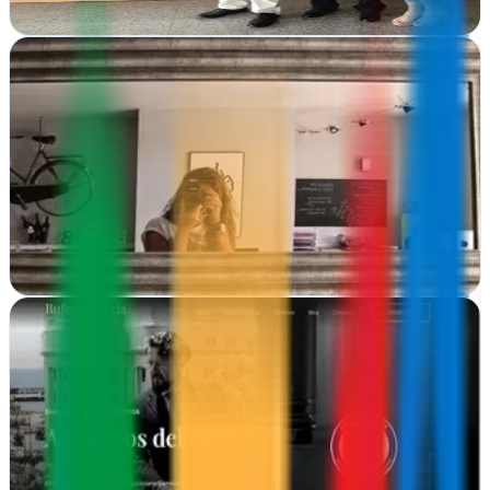
Ver ficha
completa
Bonitonombre
Zaratán, Valladolid
Bonitonombre transforma ideas en diseño y estrategia publicitaria en
Zaratán. Consultoría de marketing completa para marcas que
quieren dejar huella
Ver ficha
completa
CHOS QUE WEB | Web Design & SEO in Tenerife
Playa San Juan, Santa Cruz de Tenerife
Diseño web y posicionamiento en buscadores para negocios de
Tenerife. Crean tiendas online, alojan webs y desarrollan identidad
visual desde Playa San Juan