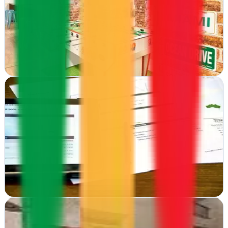
Desde Salamanca, potencian tu presencia online con redacción
estratégica, consultoría personalizada y campañas de marketing que
generan resultados medibles…
Ver ficha
completa
Ivcaseo | Agencia SEO & Marketing Digital
Granollers, Barcelona
Ivcaseo transforma negocios en Granollers con SEO, diseño gráfico
y estrategias de marketing que generan resultados reales y visibles
en tu marca
Ver ficha
completa
La Cooperativa Digital