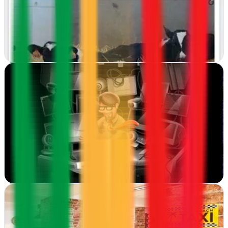
Diseño y hosting web en Toledo. Crean sitios potentes y alojan tu
negocio online con servicios de marketing integral para crecer en
internet
Ver ficha
completa
Intercastilla Diseño Y Comunicacion
Palencia
Desde Palencia, transformamos negocios con soluciones digitales
integrales: diseño gráfico, ecommerce y hosting profesional para
crecer en internet
Ver ficha
completa
InternacionalWeb Diseño Web & Marketing Online
Salamanca