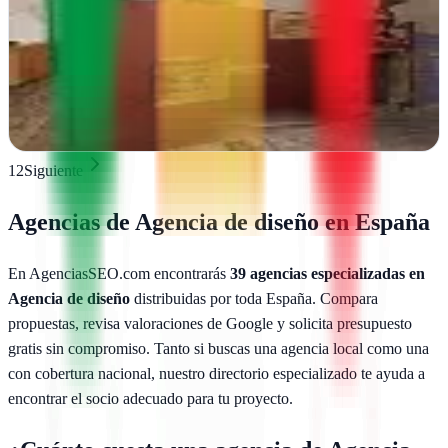
Palafrugell, Girona
La Cooperativa Digital en Palafrugell impulsa tu negocio en línea
con e-commerce, marketing digital y diseño web estratégico
Ver ficha
completa
1
2
Siguiente
Agencias de
Agencia de diseño
en España
En AgenciasSEO.com encontrarás
39
agencias especializadas en
Agencia de diseño
distribuidas por toda España. Compara
propuestas, revisa valoraciones de Google y solicita presupuesto
gratis sin compromiso. Tanto si buscas una agencia local como una
con cobertura nacional, nuestro directorio especializado te ayuda a
encontrar el socio adecuado para tu proyecto.