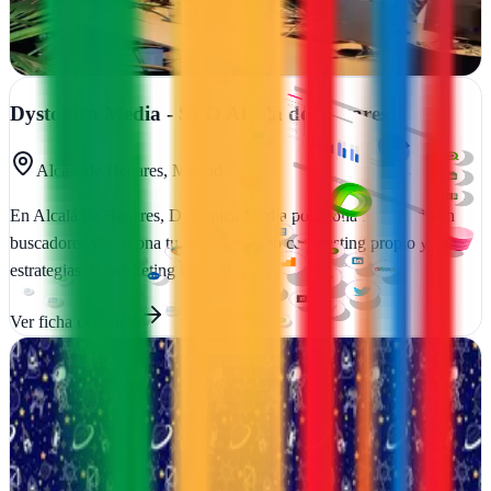
audiencia y potencian tu presencia…
Ver ficha
completa
Dystopica Media - SEO Alcalá de Henares
Alcalá de Henares, Madrid
En Alcalá de Henares, Dystopica Media posiciona tu negocio en
buscadores y gestiona tu presencia web con hosting propio y
estrategias de marketing integral
Ver ficha
completa
Entre Cometes Agència
Cambrils, Tarragona
Transformamos negocios en Cambrils mediante estrategias de