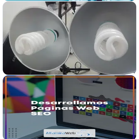
AGENCIA SEO MADRID®
Boadilla del Monte, Madrid
Posicionamiento web y diseño gráfico en Boadilla del Monte.
Estrategias digitales que aumentan tu visibilidad online y convierten
visitas en clientes
Ver ficha
completa
Altamiraweb | SEO | Diseño web Marketing Online
Vigo, Pontevedra
Altamiraweb potencia negocios en Vigo con SEO, diseño web y
estrategias digitales a medida que generan resultados reales
Ver ficha
completa