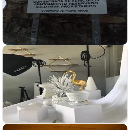
Collado Villalba, Madrid
En Collado Villalba crean webs y estrategias digitales desde cero.
Hosting, marketing online y consultoría para empresas que quieren
crecer en internet
Ver ficha
completa
Adisman agencia diseño gráfico y desarrollo
páginas web | Marketing Digital | Fotografía y video
en Lleida
Lleida
En Lleida, Adisman crea marcas visuales impactantes con diseño
gráfico, desarrollo web y estrategias de marketing digital potentes
Ver ficha
completa