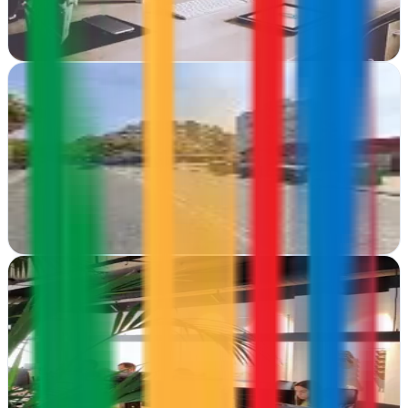
diseño gráfico y estrategias de…
Ver ficha
completa
Diseño Web Valencia
Valencia
En Valencia crean webs que venden. Diseño, estrategia digital y
marketing integrados para que tu negocio crezca online
Ver ficha
completa
DominioZero
A Coruña
Transformamos ideas en estrategias digitales efectivas. En A
Coruña, diseñamos experiencias visuales que conectan con tu