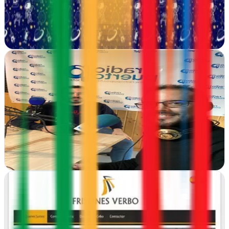
ecommerce, diseño creativo y publicidad que generan resultados
reales en tu tienda online
Ver ficha
completa
Imparables Agency ⭐️ Agencia de Marketing Digital
El Puerto de Santa María, Cádiz
Imparables Agency impulsa tu presencia digital en Cádiz con
diseño, alojamiento web y estrategias de marketing personalizadas
para empresas que no temen…
Ver ficha
completa
Infoasistencia Web Toledo / Diseño web Toledo
Toledo