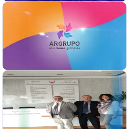
AR GRUPO
Mairena del Aljarafe, Sevilla
Desde Mairena del Aljarafe, AR GRUPO impulsa tu presencia
digital con hosting, redacción de contenidos y estrategias de
marketing web integral
Ver ficha
completa
ARTEMIS - Agencia de Marketing y Comunicación
Taradell, Barcelona
Transformamos ideas en resultados desde Taradell. Diseño gráfico,
estrategia digital y comunicación integrada para empresas con visión
de futuro