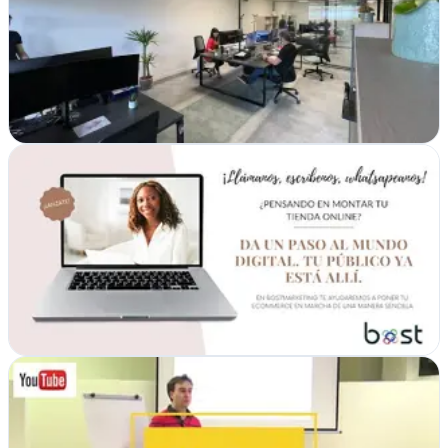
Bilbao, Vizcaya
Seotek impulsa marcas en Bilbao con soluciones web y publicidad
digital integral.
Ver ficha
completa
Bost Marketing
Bilbao, Vizcaya
Bost Marketing transforma marcas en Bilbao con estrategia digital y
diseño web que genera resultados reales para tu negocio
Ver ficha
completa
Costeporclic
Bilbao, Vizcaya