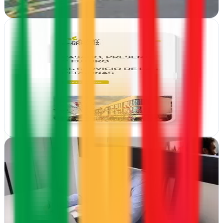
Ver ficha
completa
POSITIVO
Bilbao, Vizcaya
Referente en Bilbao para transformar presencia online. Diseño,
estrategia digital y consultoría integral que convierte visitantes en
clientes
Ver ficha
completa
Rober Flores
Bilbao, Vizcaya
Desde Bilbao, Rober Flores impulsa tu presencia online con
estrategia integral: diseño web, marketing digital y consultoría