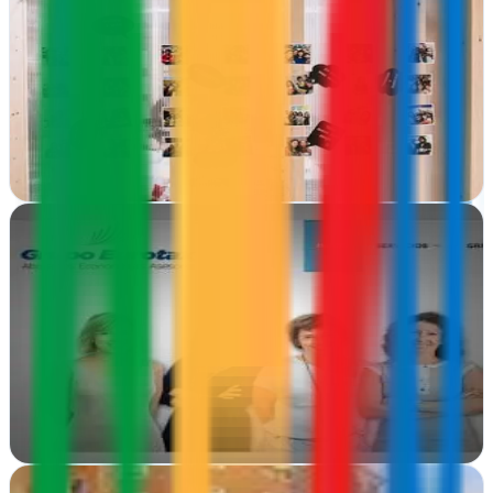
Irudigital de Marketing Digital
Bilbao, Vizcaya
Irudigital transforma tu presencia online en Bilbao con estrategias de
publicidad e internet adaptadas a tu negocio real
Ver ficha
completa
La Kolmena
Bilbao, Vizcaya
En Bilbao transformamos tus ideas en estrategias visuales y
digitales. Diseño gráfico, web y marketing que conecta con tu
audiencia
Ver ficha
completa