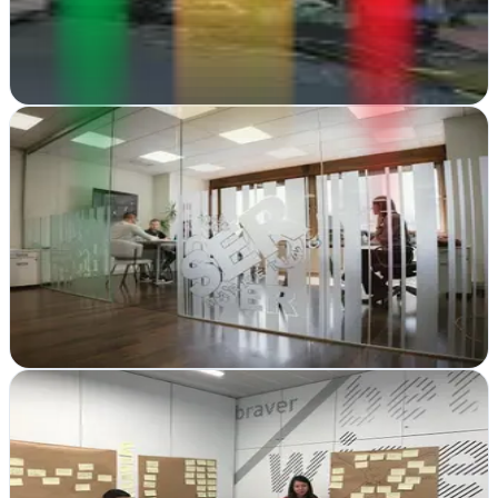
conseguir clientes reales. Estrategia SEO integral y resultados
medibles
Ver ficha
completa
SER o no SER
Bilbao, Vizcaya
En Bilbao transforman dudas empresariales en estrategias claras.
Consultoría y marketing que cuestiona lo convencional para
resultados auténticos
Ver ficha
completa
Think On Marketing
Bilbao, Vizcaya