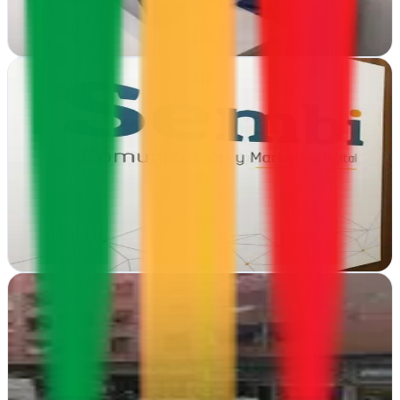
personalizada para empresas que…
Ver ficha
completa
Sembi | Diseño Web & Posicionamiento SEO en
Bilbao
Bilbao, Vizcaya
Desde Bilbao, Sembi crea webs impactantes y las posiciona en
buscadores para que tus clientes te encuentren primero
Ver ficha
completa
Seo Maverick
Bilbao, Vizcaya
En Bilbao optimizamos tu posicionamiento en buscadores para