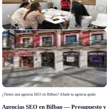
Desde Bilbao, Think On Marketing impulsa tu presencia digital con
estrategia, diseño web y consultoría adaptada a tus objetivos de
negocio
Ver ficha
completa
TuSEO360
Bilbao, Vizcaya
Posicionamiento web integral en Bilbao. Estrategias SEO
personalizadas que aumentan visibilidad y conversiones para
empresas que buscan crecer online de…
Ver ficha
completa
¿Tienes una agencia SEO en
Bilbao
?
Añade tu agencia gratis
Agencias SEO en
Bilbao
— Presupuesto y