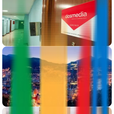
Dosmedia
Bilbao, Vizcaya
Dosmedia transforma presencias online en Bilbao con diseño web,
gráfico e internet marketing que generan resultados medibles
Ver ficha
completa
Eduardo Turiño
Bilbao, Vizcaya
Eduardo Turiño transforma presencia online en Bilbao. Consultoría
integral, publicidad digital y estrategias de marketing que generan
resultados medibles…
Ver ficha
completa