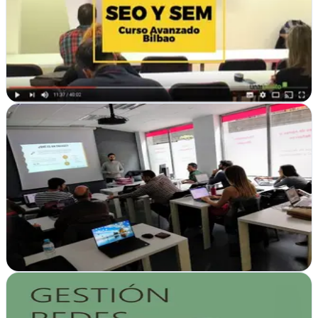
Desde Bilbao, Costeporclic impulsa tu ecommerce con estrategias
de marketing en internet que generan resultados medibles y ROI
garantizado
Ver ficha
completa
Curso Seo Bilbao
Bilbao, Vizcaya
Consultor de marketing en Bilbao que potencia tu visibilidad online
mediante estrategias SEO efectivas y personalizadas para empresas
vascas
Ver ficha
completa
Denocheydia | Diseño Web & Posicionamiento SEO
en Bilbao