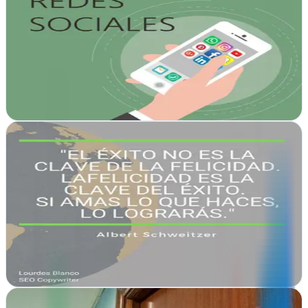
Bilbao, Vizcaya
Desde Bilbao, crean sitios web y estrategias SEO que posicionan tu
marca en buscadores.
Ver ficha
completa
Diseño Web Bilbao | Posicionamiento Web | Lourdes
Blanco
Bilbao, Vizcaya
Diseños web a medida en Bilbao que convierten visitantes en
clientes.
Ver ficha
completa