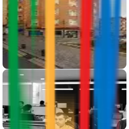
LANBRO STUDIO - Agencia de diseño y
posicionamiento web
Bilbao, Vizcaya
LANBRO STUDIO crea webs que posicionan tu marca en Bilbao.
Diseño gráfico, estrategia digital y consultoría para empresas que
quieren crecer online
Ver ficha
completa
LIN3S
Bilbao, Vizcaya
LIN3S transforma marcas en Bilbao con estrategia digital y diseño
web que convierte visitas en resultados medibles
Ver ficha
completa