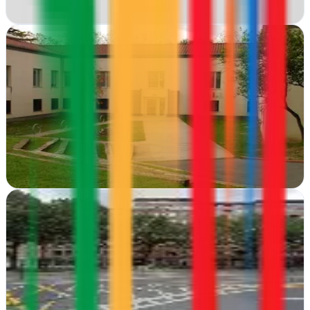
Ver ficha
completa
NireWeb | Diseño web y Posicionamiento SEO
Bilbao, Vizcaya
Diseño web y SEO en Bilbao para que tu negocio destaque en
buscadores. Sitios rápidos, intuitivos y orientados a conversiones
desde el corazón de Vizcaya
Ver ficha
completa
Posik Marketing Digital
Bilbao, Vizcaya
Posik impulsa negocios desde Bilbao con estrategias de marketing
orientadas al crecimiento real y resultados medibles