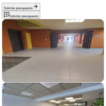
Solicitar presupuesto
Solicitar presupuesto
Adsplorer
Verificada
Bilbao, Vizcaya
Adsplorer en Bilbao transforma tu presencia online con estrategia
digital integral: posicionamiento, diseño web y campañas que
generan resultados medibles…
Ver ficha
completa
Seotek Marketing Digital, SL
Verificada