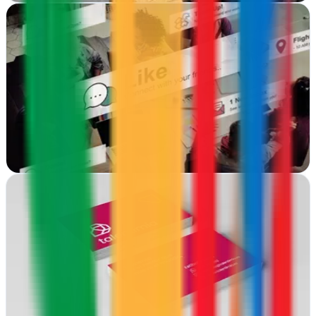
LoDigitalizo | Diseño Web y Comunicación en
Bilbao
Bilbao, Vizcaya
Diseño web y estrategias de comunicación digital para empresas en
Bilbao.
Ver ficha
completa
Nayz
Bilbao, Vizcaya
Nayz transforma marcas en Bilbao mediante estrategia digital,
diseño visual y contenidos persuasivos que generan resultados
reales