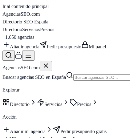
Ir al contenido principal
AgenciasSEO
.com
Directorio SEO España
Directorio
Servicios
Precios
+1.650
agencias
Añadir agencia
Pedir presupuesto
Mi panel
AgenciasSEO
.com
Buscar agencias SEO en España
Explorar
Directorio
Servicios
Precios
Acción
Añadir mi agencia
Pedir presupuesto gratis