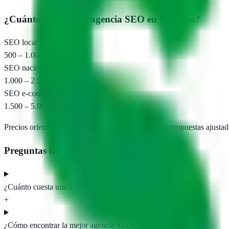
¿Cuánto cuesta una agencia SEO en
Berango
?
SEO local (pyme)
500 – 1.000 €/mes
SEO nacional
1.000 – 2.500 €/mes
SEO e-commerce
1.500 – 5.000 €/mes
Precios orientativos. Pide presupuesto para obtener propuestas ajustad
Preguntas frecuentes
¿Cuánto cuesta una agencia SEO en Berango?
+
¿Cómo encontrar la mejor agencia SEO en Berango?