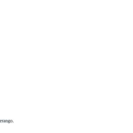
erango
.