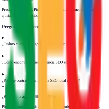
Precios orientativos. Pide presupuesto para obtener propuestas
ajustadas a tu proyecto.
Preguntas frecuentes
¿Cuánto cuesta una agencia SEO en Silla?
+
¿Cómo encontrar la mejor agencia SEO en Silla?
+
¿Por qué contratar una agencia SEO local en Silla?
+
¿Buscas una agencia SEO en
Silla
?
Pide presupuesto gratis a las
1
agencias publicadas. Sin registro.