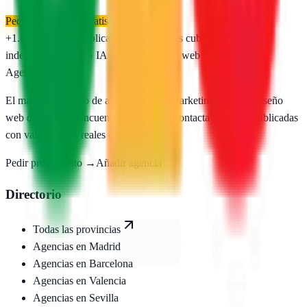
Pedir presupuesto gratis
+1.650
agencias publicadas
50
provincias cubiertas
Directorio
independiente
SEO · IA · GEO · Diseño web
AgenciasSEO
.com
El mayor directorio de agencias SEO, marketing digital y diseño
web de España. Encuentra, compara y contacta agencias publicadas
con valoraciones reales de Google.
Pedir presupuesto →
Añadir agencia
Directorio
Todas las provincias
Agencias en
Madrid
Agencias en
Barcelona
Agencias en
Valencia
Agencias en
Sevilla