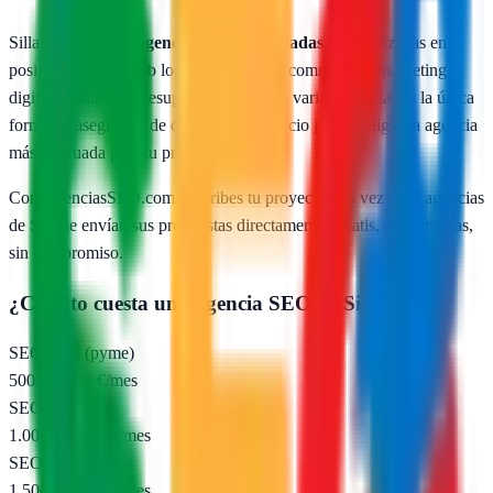
Silla
cuenta con
1
agencias SEO publicadas
especializadas en
posicionamiento web local, SEO para e-commerce y marketing
digital. Comparar presupuestos reales de varias agencias es la única
forma de asegurarte de que pagas un precio justo y eliges la agencia
más adecuada para tu proyecto.
Con AgenciasSEO.com describes tu proyecto una vez y las agencias
de
Silla
te envían sus propuestas directamente. Gratis, sin llamadas,
sin compromiso.
¿Cuánto cuesta una agencia SEO en
Silla
?
SEO local (pyme)
500 – 1.000 €/mes
SEO nacional
1.000 – 2.500 €/mes
SEO e-commerce
1.500 – 5.000 €/mes