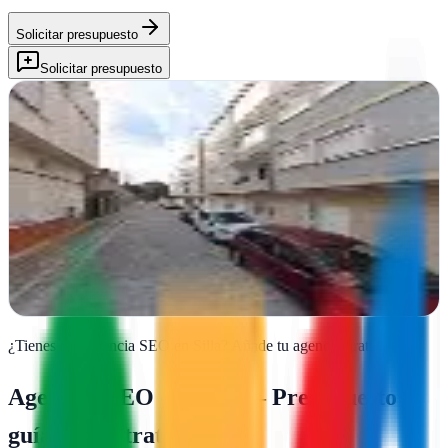
Solicitar presupuesto
Solicitar presupuesto
Creatifywebs | Diseño Web, Diseño de paginas web
Silla, Valencia
Creamos webs modernas y funcionales en Silla que convierten
visitantes en clientes. Diseño responsivo y estrategia digital para tu
negocio
Ver ficha
completa
¿Tienes una agencia SEO en
Silla
?
Añade tu agencia gratis
Agencias SEO en
Silla
— Presupuesto y
guía de contratación