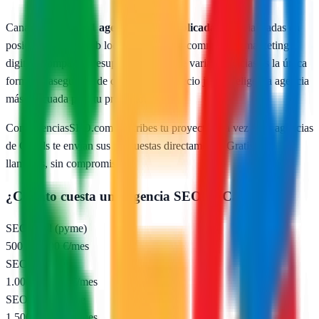
Canals
cuenta con
1
agencias SEO publicadas
especializadas en
posicionamiento web local, SEO para e-commerce y marketing
digital. Comparar presupuestos reales de varias agencias es la única
forma de asegurarte de que pagas un precio justo y eliges la agencia
más adecuada para tu proyecto.
Con AgenciasSEO.com describes tu proyecto una vez y las agencias
de
Canals
te envían sus propuestas directamente. Gratis, sin
llamadas, sin compromiso.
¿Cuánto cuesta una agencia SEO en
Canals
?
SEO local (pyme)
500 – 1.000 €/mes
SEO nacional
1.000 – 2.500 €/mes
SEO e-commerce
1.500 – 5.000 €/mes