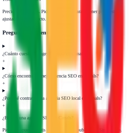
Precios orientativos. Pide presupuesto para obtener propuestas
ajustadas a tu proyecto.
Preguntas frecuentes
¿Cuánto cuesta una agencia SEO en Canals?
+
¿Cómo encontrar la mejor agencia SEO en Canals?
+
¿Por qué contratar una agencia SEO local en Canals?
+
¿Buscas una agencia SEO en
Canals
?
Pide presupuesto gratis a las
1
agencias publicadas. Sin registro.