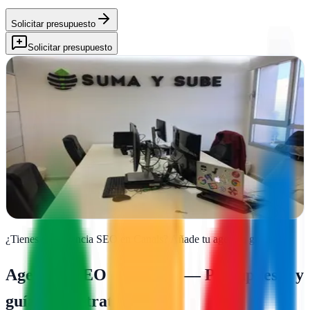
Solicitar presupuesto
Solicitar presupuesto
David Calabuig Lopez SEO Valencia
Canals, Valencia
SEO y posicionamiento web en Valencia. David Calabuig impulsa
negocios locales con estrategias digitales personalizadas y resultados
medibles
Ver ficha
completa
¿Tienes una agencia SEO en
Canals
?
Añade tu agencia gratis
Agencias SEO en
Canals
— Presupuesto y
guía de contratación