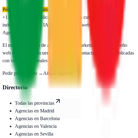
Pedir presupuesto gratis
+1.650
agencias publicadas
50
provincias cubiertas
Directorio
independiente
SEO · IA · GEO · Diseño web
AgenciasSEO
.com
El mayor directorio de agencias SEO, marketing digital y diseño
web de España. Encuentra, compara y contacta agencias publicadas
con valoraciones reales de Google.
Pedir presupuesto →
Añadir agencia
Directorio
Todas las provincias
Agencias en
Madrid
Agencias en
Barcelona
Agencias en
Valencia
Agencias en
Sevilla