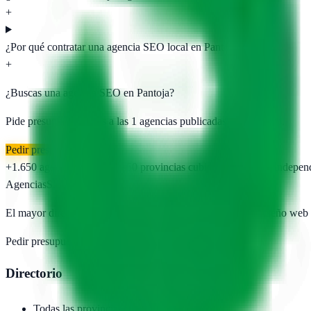
+
¿Por qué contratar una agencia SEO local en Pantoja?
+
¿Buscas una agencia SEO en
Pantoja
?
Pide presupuesto gratis a las
1
agencias publicadas. Sin registro.
Pedir presupuesto gratis
+1.650
agencias publicadas
50
provincias cubiertas
Directorio indepen
AgenciasSEO
.com
El mayor directorio de agencias SEO, marketing digital y diseño web
Pedir presupuesto →
Añadir agencia
Directorio
Todas las provincias