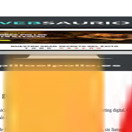
al con mantenimiento continuo para que tu presencia online sea sólid
guía de contratación
sicionamiento web local, SEO para e-commerce y marketing digital. Com
más adecuada para tu proyecto.
 de
Pantoja
te envían sus propuestas directamente. Gratis, sin llamadas,