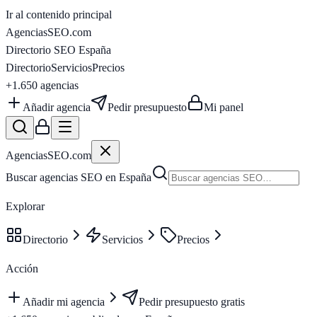
Ir al contenido principal
AgenciasSEO
.com
Directorio SEO España
Directorio
Servicios
Precios
+1.650
agencias
Añadir agencia
Pedir presupuesto
Mi panel
AgenciasSEO
.com
Buscar agencias SEO en España
Explorar
Directorio
Servicios
Precios
Acción
Añadir mi agencia
Pedir presupuesto gratis