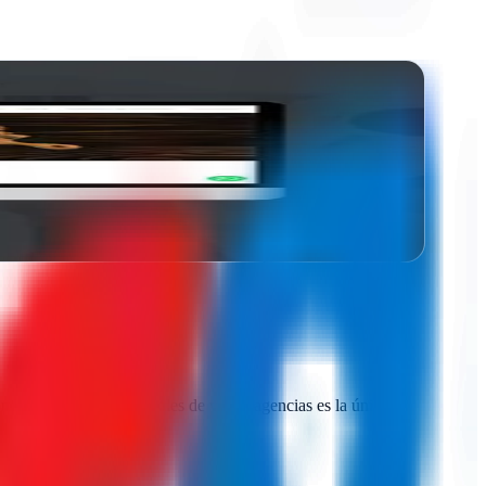
a y sin…
parar presupuestos reales de varias agencias es la única
 sin compromiso.