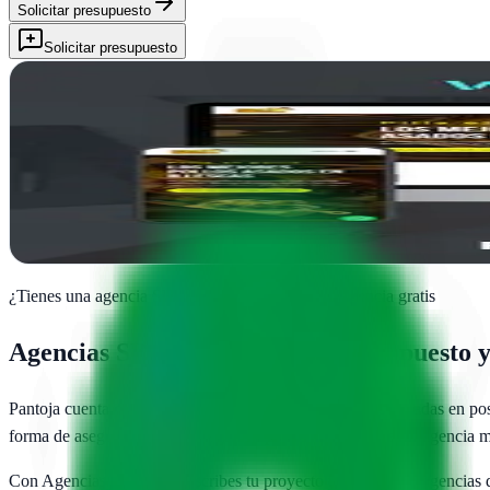
Solicitar presupuesto
Solicitar presupuesto
Websaurio | Diseño de páginas web y mantenimiento
Pantoja, Toledo
En Pantoja crean webs que funcionan. Websaurio combina diseño actu
Ver ficha
completa
¿Tienes una agencia SEO en
Pantoja
?
Añade tu agencia gratis
Agencias SEO en
Pantoja
— Presupuesto y 
Pantoja
cuenta con
1
agencias SEO publicadas
especializadas en po
forma de asegurarte de que pagas un precio justo y eliges la agencia 
Con AgenciasSEO.com describes tu proyecto una vez y las agencias