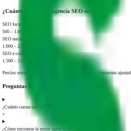
¿Cuánto cuesta una agencia SEO en
Pantoja
?
SEO local (pyme)
500 – 1.000 €/mes
SEO nacional
1.000 – 2.500 €/mes
SEO e-commerce
1.500 – 5.000 €/mes
Precios orientativos. Pide presupuesto para obtener propuestas ajustad
Preguntas frecuentes
¿Cuánto cuesta una agencia SEO en Pantoja?
+
¿Cómo encontrar la mejor agencia SEO en Pantoja?