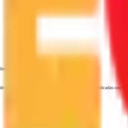
diente
SEO · IA · GEO · Diseño web
 de España. Encuentra, compara y contacta agencias publicadas con val