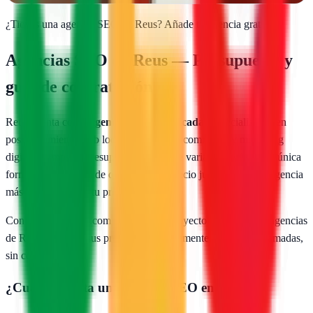
¿Tienes una agencia SEO en
Reus
?
Añade tu agencia gratis
Agencias SEO en
Reus
— Presupuesto y
guía de contratación
Reus
cuenta con
9
agencias SEO publicadas
especializadas en
posicionamiento web local, SEO para e-commerce y marketing
digital. Comparar presupuestos reales de varias agencias es la única
forma de asegurarte de que pagas un precio justo y eliges la agencia
más adecuada para tu proyecto.
Con AgenciasSEO.com describes tu proyecto una vez y las agencias
de
Reus
te envían sus propuestas directamente. Gratis, sin llamadas,
sin compromiso.
¿Cuánto cuesta una agencia SEO en
Reus
?