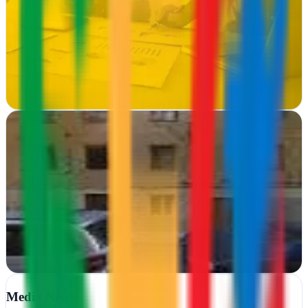
Reus, Tarragona
Infomesidees transforma negocios en Reus mediante estrategias
digitales integrales: ecommerce, diseño web y consultoría marketing
para resultados medibles
Ver ficha
completa
Kiwop | Agència Web i Màrqueting Digital
Reus, Tarragona
Kiwop aúna hosting web y estrategia digital en Reus. Transforman
presencia online con soluciones integrales de marketing e
infraestructura tecnológica para…
Ver ficha
completa
Media Needs