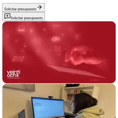
Solicitar presupuesto
Solicitar presupuesto
28 Comunicació | Agencia Marketing y Diseño Web
Reus, Tarragona
En Reus, 28 Comunicació impulsa negocios con estrategias de
marketing y diseño web que generan resultados reales y conectan
marcas con clientes
Ver ficha
completa
Agencia SEO
Reus, Tarragona
Posicionamiento web integral en Reus. Estrategias SEO