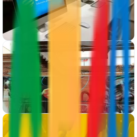
Diseño web y gráfico en Reus. DYGICOM transforma marcas con
estrategias digitales y webs que convierten. Desde creación visual
hasta marketing online
Ver ficha
completa
FULLWEB COMMUNITY
Reus, Tarragona
Fullweb Community transforma negocios reusences con estrategias
de marketing prácticas y consultorías adaptadas a cada realidad
empresarial
Ver ficha
completa
Infomesidees