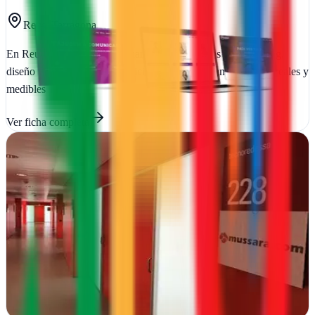
Reus, Tarragona
En Reus transformamos tu marca con estrategias de marketing,
diseño web y campañas publicitarias que generan resultados reales y
medibles
Ver ficha
completa
MUSSARA.com - Diseño de páginas web y
Marketing Digital
Reus, Tarragona
Desde Reus transformamos negocios con webs que venden y
estrategias digitales que crecen. Diseño, marketing y resultados
reales
Ver ficha
completa