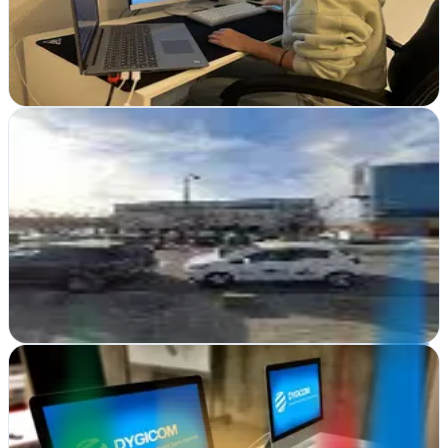
personalizadas para crecer tu negocio online con resultados
medibles y sostenibles
Ver ficha
completa
Be Marketing Co.
Reus, Tarragona
Be Marketing Co. impulsa negocios en Reus con estrategias de
marketing integral, transformando objetivos en resultados medibles
y crecimiento sostenido
Ver ficha
completa
DYGICOM - Disseny Web i Màrqueting Digital
Reus, Tarragona