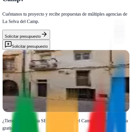
Cuéntanos tu proyecto y recibe propuestas de múltiples agencias de
La Selva del Camp
.
Solicitar presupuesto
Solicitar presupuesto
Tecnoad | Marketing Online, SEO Tarragona
La Selva del Camp, Tarragona
Diseño web y campañas publicitarias que impulsan negocios en
Tarragona. Estrategia digital completa desde La Selva del Camp
Ver ficha
completa
¿Tienes una agencia SEO en
La Selva del Camp
?
Añade tu agencia
gratis