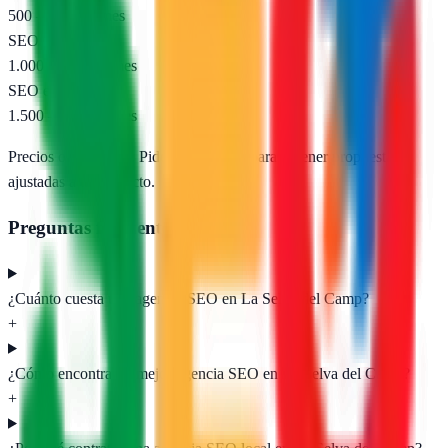
500 – 1.000 €/mes
SEO nacional
1.000 – 2.500 €/mes
SEO e-commerce
1.500 – 5.000 €/mes
Precios orientativos. Pide presupuesto para obtener propuestas
ajustadas a tu proyecto.
Preguntas frecuentes
¿Cuánto cuesta una agencia SEO en La Selva del Camp?
+
¿Cómo encontrar la mejor agencia SEO en La Selva del Camp?
+