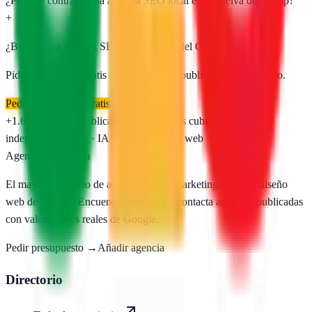
¿Por qué contratar una agencia SEO local en La Selva del Camp?
+
¿Buscas una agencia SEO en
La Selva del Camp
?
Pide presupuesto gratis a las
1
agencias publicadas. Sin registro.
Pedir presupuesto gratis
+1.650
agencias publicadas
50
provincias cubiertas
Directorio
independiente
SEO · IA · GEO · Diseño web
AgenciasSEO
.com
El mayor directorio de agencias SEO, marketing digital y diseño
web de España. Encuentra, compara y contacta agencias publicadas
con valoraciones reales de Google.
Pedir presupuesto →
Añadir agencia
Directorio