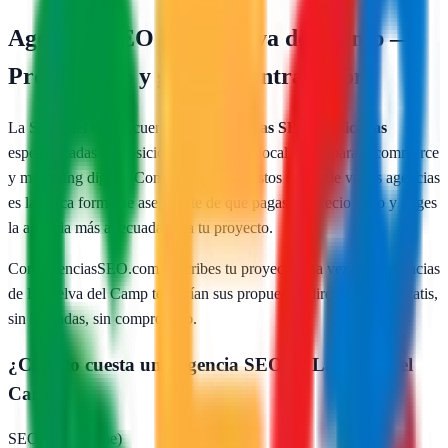
Agencias SEO en
La Selva del Camp
—
Presupuesto y guía de contratación
La Selva del Camp
cuenta con
1
agencias SEO publicadas
especializadas en posicionamiento web local, SEO para e-commerce
y marketing digital. Comparar presupuestos reales de varias agencias
es la única forma de asegurarte de que pagas un precio justo y eliges
la agencia más adecuada para tu proyecto.
Con AgenciasSEO.com describes tu proyecto una vez y las agencias
de
La Selva del Camp
te envían sus propuestas directamente. Gratis,
sin llamadas, sin compromiso.
¿Cuánto cuesta una agencia SEO en
La Selva del
Camp
?
SEO local (pyme)