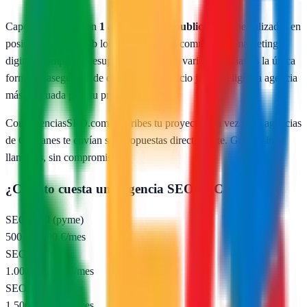
Capçanes
cuenta con
1
agencias SEO publicadas
especializadas en
posicionamiento web local, SEO para e-commerce y marketing
digital. Comparar presupuestos reales de varias agencias es la única
forma de asegurarte de que pagas un precio justo y eliges la agencia
más adecuada para tu proyecto.
Con AgenciasSEO.com describes tu proyecto una vez y las agencias
de
Capçanes
te envían sus propuestas directamente. Gratis, sin
llamadas, sin compromiso.
¿Cuánto cuesta una agencia SEO en
Capçanes
?
SEO local (pyme)
500 – 1.000 €/mes
SEO nacional
1.000 – 2.500 €/mes
SEO e-commerce
1.500 – 5.000 €/mes