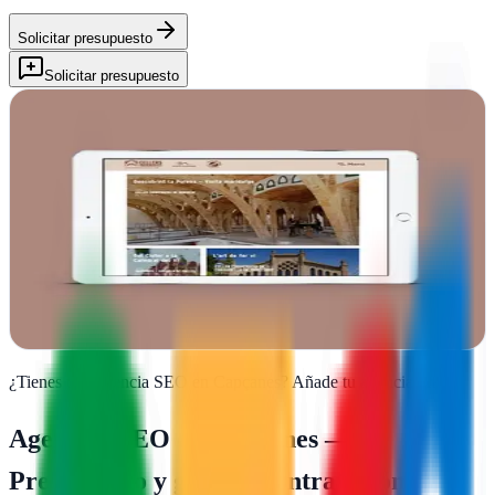
Solicitar presupuesto
Solicitar presupuesto
Mapiba, disseny gràfic
Capçanes, Tarragona
Disseny gràfic a Capçanes que transforma les teves idees en visuals
impactants. Mapiba crea identitats visuals úniques per a marques
que volen destacar
Ver ficha
completa
¿Tienes una agencia SEO en
Capçanes
?
Añade tu agencia gratis
Agencias SEO en
Capçanes
—
Presupuesto y guía de contratación