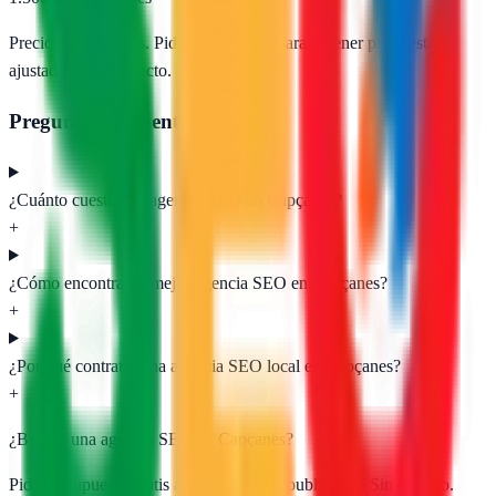
Precios orientativos. Pide presupuesto para obtener propuestas
ajustadas a tu proyecto.
Preguntas frecuentes
¿Cuánto cuesta una agencia SEO en Capçanes?
+
¿Cómo encontrar la mejor agencia SEO en Capçanes?
+
¿Por qué contratar una agencia SEO local en Capçanes?
+
¿Buscas una agencia SEO en
Capçanes
?
Pide presupuesto gratis a las
1
agencias publicadas. Sin registro.