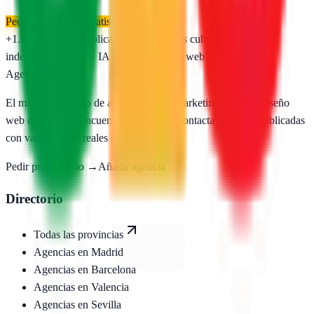
Pedir presupuesto gratis
+1.650
agencias publicadas
50
provincias cubiertas
Directorio
independiente
SEO · IA · GEO · Diseño web
AgenciasSEO
.com
El mayor directorio de agencias SEO, marketing digital y diseño
web de España. Encuentra, compara y contacta agencias publicadas
con valoraciones reales de Google.
Pedir presupuesto →
Añadir agencia
Directorio
Todas las provincias
Agencias en
Madrid
Agencias en
Barcelona
Agencias en
Valencia
Agencias en
Sevilla