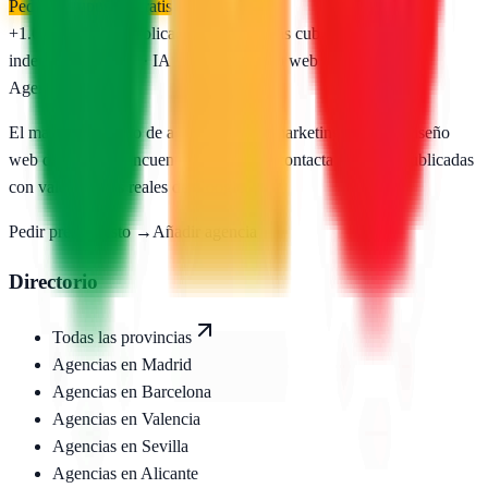
Pedir presupuesto gratis
+1.650
agencias publicadas
50
provincias cubiertas
Directorio
independiente
SEO · IA · GEO · Diseño web
AgenciasSEO
.com
El mayor directorio de agencias SEO, marketing digital y diseño
web de España. Encuentra, compara y contacta agencias publicadas
con valoraciones reales de Google.
Pedir presupuesto →
Añadir agencia
Directorio
Todas las provincias
Agencias en
Madrid
Agencias en
Barcelona
Agencias en
Valencia
Agencias en
Sevilla
Agencias en
Alicante