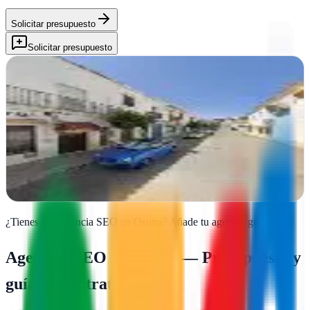
Solicitar presupuesto
Solicitar presupuesto
Agencia IND
Osuna, Sevilla
IND transforma negocios en Osuna con diseño gráfico, web y
estrategias publicitarias que generan impacto real en tu audiencia
Ver ficha
completa
¿Tienes una agencia SEO en
Osuna
?
Añade tu agencia gratis
Agencias SEO en
Osuna
— Presupuesto y
guía de contratación