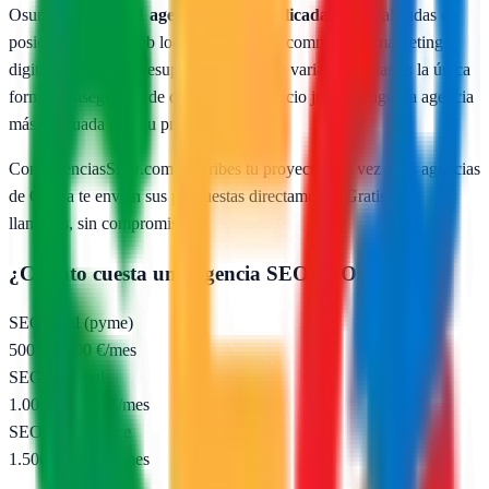
Osuna
cuenta con
1
agencias SEO publicadas
especializadas en
posicionamiento web local, SEO para e-commerce y marketing
digital. Comparar presupuestos reales de varias agencias es la única
forma de asegurarte de que pagas un precio justo y eliges la agencia
más adecuada para tu proyecto.
Con AgenciasSEO.com describes tu proyecto una vez y las agencias
de
Osuna
te envían sus propuestas directamente. Gratis, sin
llamadas, sin compromiso.
¿Cuánto cuesta una agencia SEO en
Osuna
?
SEO local (pyme)
500 – 1.000 €/mes
SEO nacional
1.000 – 2.500 €/mes
SEO e-commerce
1.500 – 5.000 €/mes