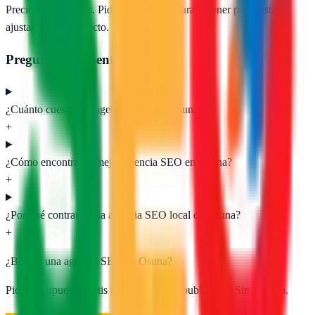
Precios orientativos. Pide presupuesto para obtener propuestas
ajustadas a tu proyecto.
Preguntas frecuentes
¿Cuánto cuesta una agencia SEO en Osuna?
+
¿Cómo encontrar la mejor agencia SEO en Osuna?
+
¿Por qué contratar una agencia SEO local en Osuna?
+
¿Buscas una agencia SEO en
Osuna
?
Pide presupuesto gratis a las
1
agencias publicadas. Sin registro.