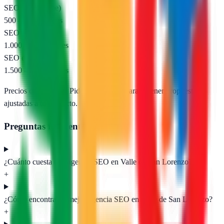
SEO local (pyme)
500 – 1.000 €/mes
SEO nacional
1.000 – 2.500 €/mes
SEO e-commerce
1.500 – 5.000 €/mes
Precios orientativos. Pide presupuesto para obtener propuestas
ajustadas a tu proyecto.
Preguntas frecuentes
¿Cuánto cuesta una agencia SEO en Valle de San Lorenzo?
+
¿Cómo encontrar la mejor agencia SEO en Valle de San Lorenzo?
+