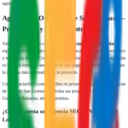
agencia gratis
Agencias SEO en
Valle de San Lorenzo
—
Presupuesto y guía de contratación
Valle de San Lorenzo
cuenta con
1
agencias SEO publicadas
especializadas en posicionamiento web local, SEO para e-commerce
y marketing digital. Comparar presupuestos reales de varias agencias
es la única forma de asegurarte de que pagas un precio justo y eliges
la agencia más adecuada para tu proyecto.
Con AgenciasSEO.com describes tu proyecto una vez y las agencias
de
Valle de San Lorenzo
te envían sus propuestas directamente.
Gratis, sin llamadas, sin compromiso.
¿Cuánto cuesta una agencia SEO en
Valle de San
Lorenzo
?