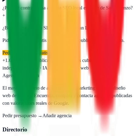
¿Por qué contratar una agencia SEO local en Valle de San Lorenzo?
+
¿Buscas una agencia SEO en
Valle de San Lorenzo
?
Pide presupuesto gratis a las
1
agencias publicadas. Sin registro.
Pedir presupuesto gratis
+1.650
agencias publicadas
50
provincias cubiertas
Directorio
independiente
SEO · IA · GEO · Diseño web
AgenciasSEO
.com
El mayor directorio de agencias SEO, marketing digital y diseño
web de España. Encuentra, compara y contacta agencias publicadas
con valoraciones reales de Google.
Pedir presupuesto →
Añadir agencia
Directorio