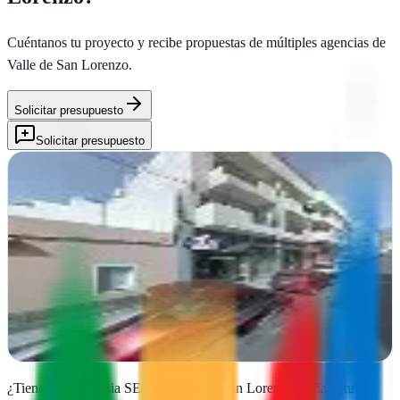
Cuéntanos tu proyecto y recibe propuestas de múltiples agencias de
Valle de San Lorenzo
.
Solicitar presupuesto
Solicitar presupuesto
Craneando
Valle de San Lorenzo, Santa Cruz de Tenerife
En Valle de San Lorenzo transformamos tu presencia online con
estrategias de marketing innovadoras y resultados medibles para
empresas que quieren crecer
Ver ficha
completa
¿Tienes una agencia SEO en
Valle de San Lorenzo
?
Añade tu