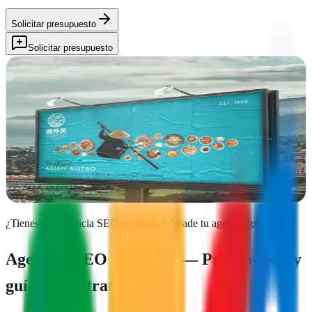
Solicitar presupuesto
Solicitar presupuesto
Why | Creative Agency ®
Arona, Santa Cruz de Tenerife
Why lleva tus ideas al siguiente nivel desde Arona con estrategia de
marketing y contenido que resuena con tu audiencia
Ver ficha
completa
¿Tienes una agencia SEO en
Arona
?
Añade tu agencia gratis
Agencias SEO en
Arona
— Presupuesto y
guía de contratación