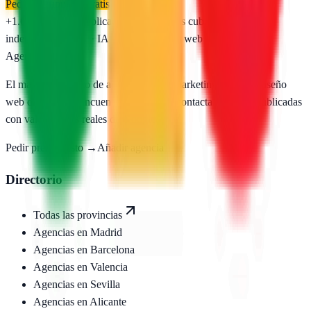
Pedir presupuesto gratis
+1.650
agencias publicadas
50
provincias cubiertas
Directorio
independiente
SEO · IA · GEO · Diseño web
AgenciasSEO
.com
El mayor directorio de agencias SEO, marketing digital y diseño
web de España. Encuentra, compara y contacta agencias publicadas
con valoraciones reales de Google.
Pedir presupuesto →
Añadir agencia
Directorio
Todas las provincias
Agencias en
Madrid
Agencias en
Barcelona
Agencias en
Valencia
Agencias en
Sevilla
Agencias en
Alicante