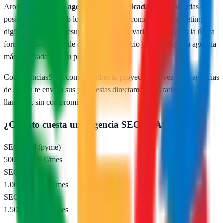
Arona
cuenta con
1
agencias SEO publicadas
especializadas en
posicionamiento web local, SEO para e-commerce y marketing
digital. Comparar presupuestos reales de varias agencias es la única
forma de asegurarte de que pagas un precio justo y eliges la agencia
más adecuada para tu proyecto.
Con AgenciasSEO.com describes tu proyecto una vez y las agencias
de
Arona
te envían sus propuestas directamente. Gratis, sin
llamadas, sin compromiso.
¿Cuánto cuesta una agencia SEO en
Arona
?
SEO local (pyme)
500 – 1.000 €/mes
SEO nacional
1.000 – 2.500 €/mes
SEO e-commerce
1.500 – 5.000 €/mes