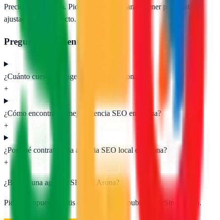
Precios orientativos. Pide presupuesto para obtener propuestas
ajustadas a tu proyecto.
Preguntas frecuentes
¿Cuánto cuesta una agencia SEO en Arona?
+
¿Cómo encontrar la mejor agencia SEO en Arona?
+
¿Por qué contratar una agencia SEO local en Arona?
+
¿Buscas una agencia SEO en
Arona
?
Pide presupuesto gratis a las
1
agencias publicadas. Sin registro.