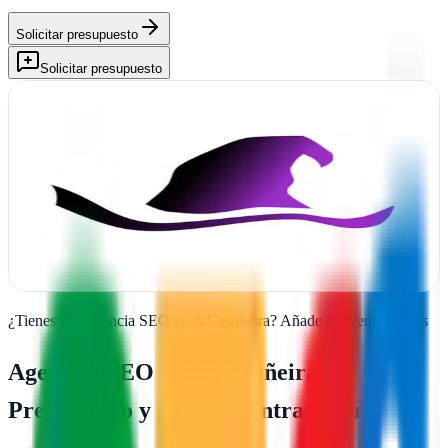
Solicitar presupuesto
Solicitar presupuesto
Trasgos de Caldelas
A Castiñeira, Ourense
Trasgos de Caldelas lleva la publicidad creativa a Ourense con
campañas que dejan marca en el mercado local y comarcal
Ver ficha
completa
¿Tienes una agencia SEO en
A Castiñeira
?
Añade tu agencia gratis
Agencias SEO en
A Castiñeira
—
Presupuesto y guía de contratación