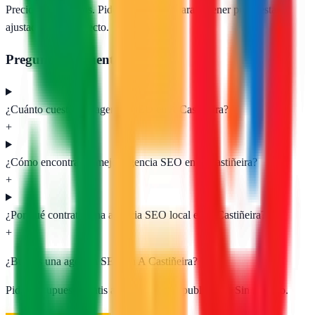
Precios orientativos. Pide presupuesto para obtener propuestas
ajustadas a tu proyecto.
Preguntas frecuentes
¿Cuánto cuesta una agencia SEO en A Castiñeira?
+
¿Cómo encontrar la mejor agencia SEO en A Castiñeira?
+
¿Por qué contratar una agencia SEO local en A Castiñeira?
+
¿Buscas una agencia SEO en
A Castiñeira
?
Pide presupuesto gratis a las
1
agencias publicadas. Sin registro.