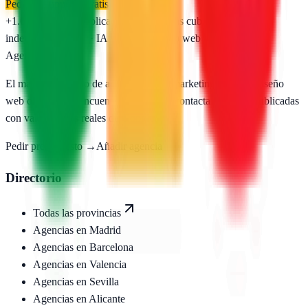
Pedir presupuesto gratis
+1.650
agencias publicadas
50
provincias cubiertas
Directorio
independiente
SEO · IA · GEO · Diseño web
AgenciasSEO
.com
El mayor directorio de agencias SEO, marketing digital y diseño
web de España. Encuentra, compara y contacta agencias publicadas
con valoraciones reales de Google.
Pedir presupuesto →
Añadir agencia
Directorio
Todas las provincias
Agencias en
Madrid
Agencias en
Barcelona
Agencias en
Valencia
Agencias en
Sevilla
Agencias en
Alicante