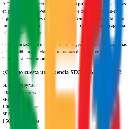
A Castiñeira
cuenta con
1
agencias SEO publicadas
especializadas
en posicionamiento web local, SEO para e-commerce y marketing
digital. Comparar presupuestos reales de varias agencias es la única
forma de asegurarte de que pagas un precio justo y eliges la agencia
más adecuada para tu proyecto.
Con AgenciasSEO.com describes tu proyecto una vez y las agencias
de
A Castiñeira
te envían sus propuestas directamente. Gratis, sin
llamadas, sin compromiso.
¿Cuánto cuesta una agencia SEO en
A Castiñeira
?
SEO local (pyme)
500 – 1.000 €/mes
SEO nacional
1.000 – 2.500 €/mes
SEO e-commerce
1.500 – 5.000 €/mes