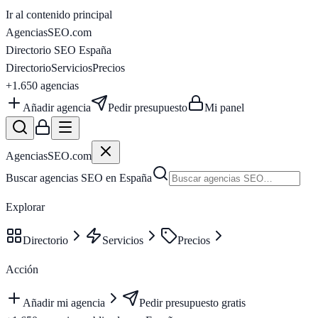
Ir al contenido principal
AgenciasSEO
.com
Directorio SEO España
Directorio
Servicios
Precios
+1.650
agencias
Añadir agencia
Pedir presupuesto
Mi panel
AgenciasSEO
.com
Buscar agencias SEO en España
Explorar
Directorio
Servicios
Precios
Acción
Añadir mi agencia
Pedir presupuesto gratis