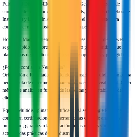
Publicidad Digital (SEM y Social Ads): Gestión avanzada de
campañas de pago por clic en Google Ads, Meta Ads (Facebook e
Instagram) y LinkedIn Ads, optimizando el presupuesto para
conseguir el menor coste por adquisición posible.
Hosting y Mantenimiento Web: Soluciones de alojamiento web
seguro, rápido y soporte técnico proactivo para garantizar que las
plataformas de los clientes estén siempre operativas y protegidas.
¿Por qué confiar en Nestrategia?
Orientación a Resultados: Entienden el marketing digital como una
herramienta de crecimiento financiero, no solo de visibilidad. Cada
métrica se analiza en función de las ventas y la rentabilidad del
cliente.
Equipo Multidisciplinar y Certificado: Al ser Google Partner y
contar con certificaciones en herramientas clave de analítica y
publicidad, garantizan la aplicación de las mejores y más
actualizadas prácticas de la industria.