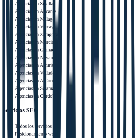
Agencias en
Sevilla
Agencias en
Alicante
Agencias en
Málaga
Agencias en
Vizcaya
Agencias en
Zaragoza
Agencias en
Murcia
Agencias en
Granada
Agencias en
Navarra
Agencias en
Asturias
Agencias en
Valladolid
Agencias en
A Coruña
Agencias en
Salamanca
Agencias en
Córdoba
Servicios SEO
Todos los servicios
Posicionamiento web