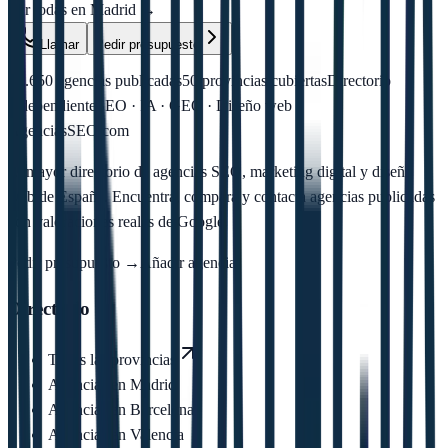
Ver todas en
Madrid
→
Llamar
Pedir presupuesto
+1.650
agencias publicadas
50
provincias cubiertas
Directorio
independiente
SEO · IA · GEO · Diseño web
AgenciasSEO
.com
El mayor directorio de agencias SEO, marketing digital y diseño
web de España. Encuentra, compara y contacta agencias publicadas
con valoraciones reales de Google.
Pedir presupuesto →
Añadir agencia
Directorio
Todas las provincias
Agencias en
Madrid
Agencias en
Barcelona
Agencias en
Valencia