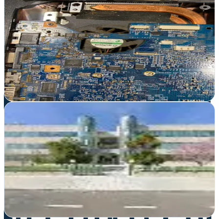
Mario Rivera Web
Madrid
Desde Madrid, Mario Rivera Web potencia tu presencia online con
diseño web y estrategias de marketing integral adaptadas a tu
negocio
Ver ficha
completa
UpToBe - Marketing
Tres Cantos, Madrid
Desde Tres Cantos transformamos marcas con estrategias digitales
personalizadas que generan resultados medibles y crecimiento
sostenido para tu negocio
Ver ficha
completa