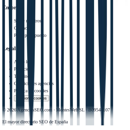
Empresa
Sobre nosotros
Contacto
Pedir presupuesto
Legal
Aviso legal
Privacidad
Términos
Condiciones agencias
Política de cookies
Gestionar cookies
©
2026
AgenciasSEO.com ·
MontesWeb SL
· B09544107
El mayor directorio SEO de España