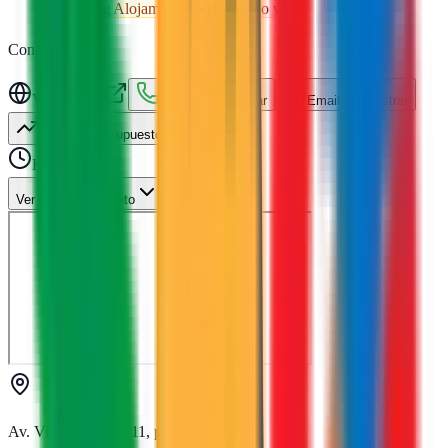
marketing
Alojamiento web
Diseño web
Contactar
Visitar web
Llamar
Mostrar
Email
Mostrar
Solicitar presupuesto
Horario
Ver horario completo
Av. Vicente Ferrer, 11, portal 6, 4º A