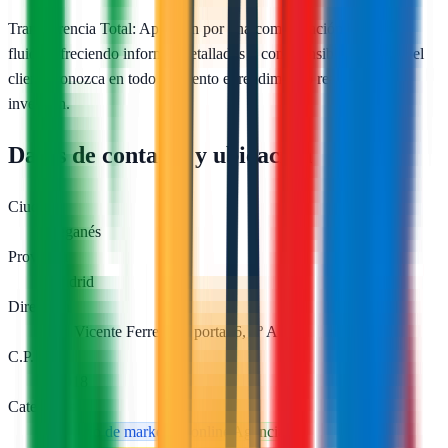
Transparencia Total: Apuestan por una comunicación honesta y
fluida, ofreciendo informes detallados y comprensibles para que el
cliente conozca en todo momento el rendimiento real de su
inversión.
Datos de contacto y ubicación
Ciudad
Leganés
Provincia
Madrid
Dirección
Av. Vicente Ferrer, 11, portal 6, 4º A
C.P.
28918
Categorías
Servicio de marketing online
Agencia de