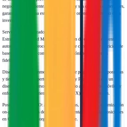
negocio de cada cliente, su competencia y sus objetivos comerciales,
garantizando así una estrategia rentable y orientada al retorno de la
inversión (ROI).
Servicios Especializados
Estrategia e Inbound Marketing: Creación de embudos de venta,
automatización de procesos, marketing de contenidos y nutrición de
bases de datos para convertir usuarios anónimos en clientes
fidelizados.
Diseño Web y eCommerce: Desarrollo de páginas web corporativas
y tiendas online (expertos en WordPress y PrestaShop) con un
diseño totalmente personalizado, adaptado a dispositivos móviles y
enfocado en la experiencia de usuario (UX) y la conversión.
Posicionamiento SEO: Auditorías técnicas, SEO local, optimización
on-page y estrategias de linkbuilding orientadas a escalar posiciones
en Google de forma orgánica y sostenible.