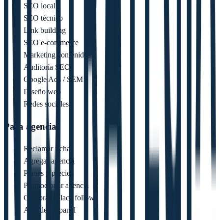
SEO local
SEO técnico
Link building
SEO e-commerce
Marketing contenidos
Auditoría SEO
Google Ads / SEM
Diseño web
Redes sociales
Para agencias
Reclamar ficha
Agregar agencia
Planes y precios
Promocionar agencia
Comprar enlace follow
Acceder al panel