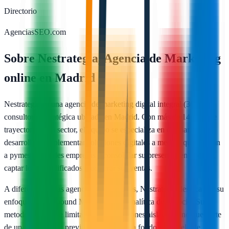
Directorio
AgenciasSEO.com
Sobre
Nestrategia, Agencia de Marketing
online en Madrid
Nestrategia es una agencia de marketing digital integral (360°) y
consultoría estratégica ubicada en Madrid. Con más de 14 años de
trayectoria en el sector, el equipo se especializa en diseñar,
desarrollar e implementar soluciones digitales a medida que ayudan
a pymes y grandes empresas a consolidar su presencia en internet,
captar leads cualificados y acelerar sus ventas.
A diferencia de las agencias tradicionales, Nestrategia destaca por su
enfoque en el Inbound Marketing y la analítica de negocio. Su
metodología no se limita a ejecutar acciones aisladas, sino que parte
de una consultoría previa para entender a fondo el modelo de