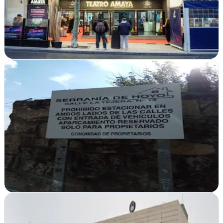
Your Web Positioning eleva tu presencia online en Madrid con
estrategia integral: posicionamiento web, diseño de sitios y
consultoría de marketing digital…
Ver ficha
completa
WEB-CREATIVO
Verificada
Collado Villalba, Madrid
En Collado Villalba crean webs y estrategias digitales desde cero.
Hosting, marketing online y consultoría para empresas que quieren
crecer en internet
Ver ficha
completa
Ganareseñas - Agencia SEO Local