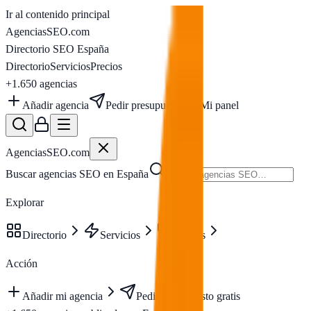
Ir al contenido principal
AgenciasSEO
.com
Directorio SEO España
Directorio
Servicios
Precios
+1.650
agencias
Añadir agencia
Pedir presupuesto
Mi panel
AgenciasSEO
.com
Buscar agencias SEO en España
Explorar
Directorio
Servicios
Precios
Acción
Añadir mi agencia
Pedir presupuesto gratis