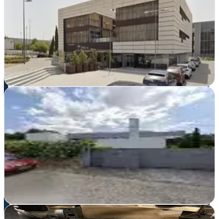
Móstoles, Madrid
Posicionamiento local y diseño web en Móstoles. Ganareseñas crea
presencia digital rentable con SEO, hosting y gráfica profesional
para tu negocio
Ver ficha
completa
Carlos Trillo Marketing Digital | Diseño web |
SEO/SEM | Redes sociales
Valdemorillo, Madrid
Consultor en Valdemorillo que impulsa negocios locales mediante
SEO, SEM y gestión de redes sociales personalizadas
Ver ficha
completa