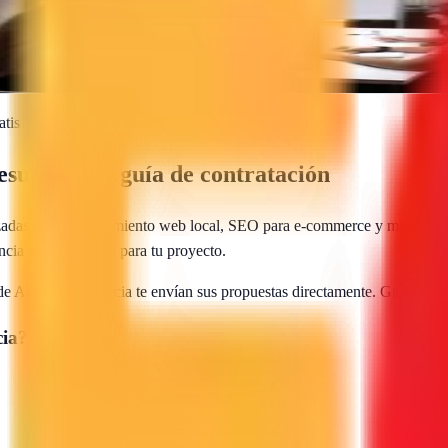
 y marketing digital que generan resultados reales y sostenibles
atis
supuesto y guía de contratación
zadas en posicionamiento web local, SEO para e-commerce y marketing d
encia más adecuada para tu proyecto.
 de
Alhama de Murcia
te envían sus propuestas directamente. Gratis, si
ia
?