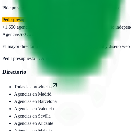
Pide presupuesto gratis a las
1
agencias publicadas. Sin registro.
Pedir presupuesto gratis
+1.650
agencias publicadas
50
provincias cubiertas
Directorio indepen
AgenciasSEO
.com
El mayor directorio de agencias SEO, marketing digital y diseño web
Pedir presupuesto →
Añadir agencia
Directorio
Todas las provincias
Agencias en
Madrid
Agencias en
Barcelona
Agencias en
Valencia
Agencias en
Sevilla
Agencias en
Alicante
Agencias en
Málaga