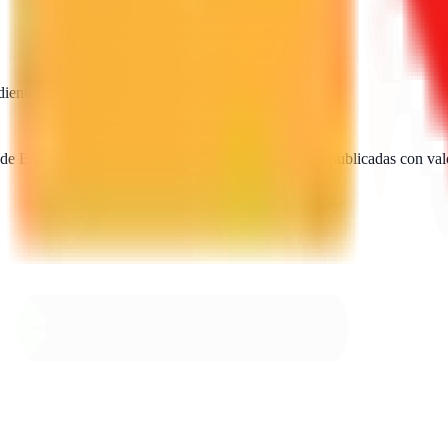
diente
SEO · IA · GEO · Diseño web
 de España. Encuentra, compara y contacta agencias publicadas con val