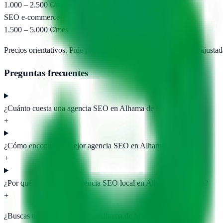
1.000 – 2.500 €/mes
SEO e-commerce
1.500 – 5.000 €/mes
Precios orientativos. Pide presupuesto para obtener propuestas ajustad
Preguntas frecuentes
¿Cuánto cuesta una agencia SEO en Alhama de Murcia?
+
¿Cómo encontrar la mejor agencia SEO en Alhama de Murcia?
+
¿Por qué contratar una agencia SEO local en Alhama de Murcia?
+
¿Buscas una agencia SEO en
Alhama de Murcia
?