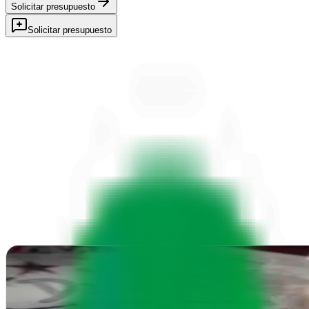
Solicitar presupuesto
Solicitar presupuesto
Interamplify - SEO and Online Marketing Agency
Alhama de Murcia, Murcia