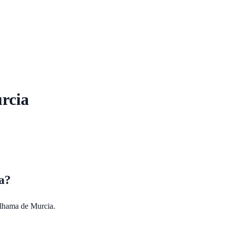
rcia
a
?
lhama de Murcia
.