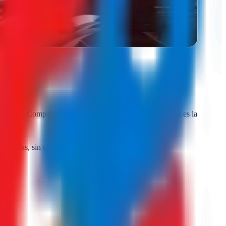
igital. Comparar presupuestos reales de varias agencias es la
n llamadas, sin compromiso.