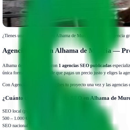
Potencia tu presencia online en Alhama de Murcia con estrategias SEO
Ver ficha
completa
¿Tienes una agencia SEO en
Alhama de Murcia
?
Añade tu agencia gr
Agencias SEO en
Alhama de Murcia
— Pre
Alhama de Murcia
cuenta con
1
agencias SEO publicadas
especiali
única forma de asegurarte de que pagas un precio justo y eliges la ag
Con AgenciasSEO.com describes tu proyecto una vez y las agencias
¿Cuánto cuesta una agencia SEO en
Alhama de Murc
SEO local (pyme)
500 – 1.000 €/mes
SEO nacional