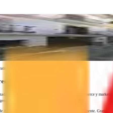
 de marketing adaptadas a cada cliente, potenciando su presencia onlin
atis
supuesto y guía de contratación
zadas en posicionamiento web local, SEO para e-commerce y marketing 
 agencia más adecuada para tu proyecto.
 de
Alhaurín el Grande
te envían sus propuestas directamente. Gratis, si