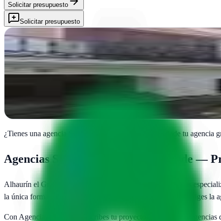
Solicitar presupuesto
Solicitar presupuesto
Alh Sistemas
Alhaurín el Grande, Málaga
En Alhaurín el Grande, Alh Sistemas impulsa negocios con estrategias
Ver ficha
completa
¿Tienes una agencia SEO en
Alhaurín el Grande
?
Añade tu agencia gr
Agencias SEO en
Alhaurín el Grande
— Pre
Alhaurín el Grande
cuenta con
1
agencias SEO publicadas
especiali
la única forma de asegurarte de que pagas un precio justo y eliges la
Con AgenciasSEO.com describes tu proyecto una vez y las agencias