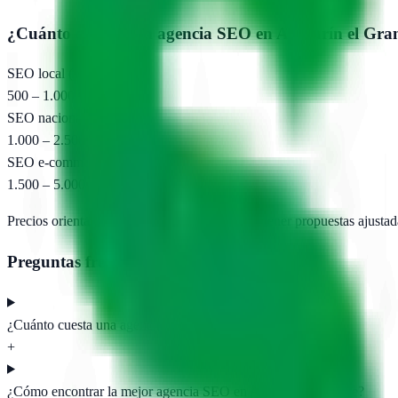
¿Cuánto cuesta una agencia SEO en
Alhaurín el Gra
SEO local (pyme)
500 – 1.000 €/mes
SEO nacional
1.000 – 2.500 €/mes
SEO e-commerce
1.500 – 5.000 €/mes
Precios orientativos. Pide presupuesto para obtener propuestas ajustad
Preguntas frecuentes
¿Cuánto cuesta una agencia SEO en Alhaurín el Grande?
+
¿Cómo encontrar la mejor agencia SEO en Alhaurín el Grande?