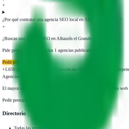
+
¿Por qué contratar una agencia SEO local en Alhaurín el Grande?
+
¿Buscas una agencia SEO en
Alhaurín el Grande
?
Pide presupuesto gratis a las
1
agencias publicadas. Sin registro.
Pedir presupuesto gratis
+1.650
agencias publicadas
50
provincias cubiertas
Directorio indepen
AgenciasSEO
.com
El mayor directorio de agencias SEO, marketing digital y diseño web
Pedir presupuesto →
Añadir agencia
Directorio
Todas las provincias