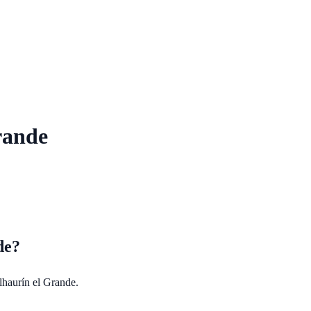
rande
de
?
lhaurín el Grande
.