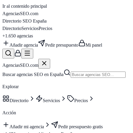
Ir al contenido principal
AgenciasSEO
.com
Directorio SEO España
Directorio
Servicios
Precios
+1.650
agencias
Añadir agencia
Pedir presupuesto
Mi panel
AgenciasSEO
.com
Buscar agencias SEO en España
Explorar
Directorio
Servicios
Precios
Acción
Añadir mi agencia
Pedir presupuesto gratis