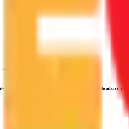
diente
SEO · IA · GEO · Diseño web
 de España. Encuentra, compara y contacta agencias publicadas con val