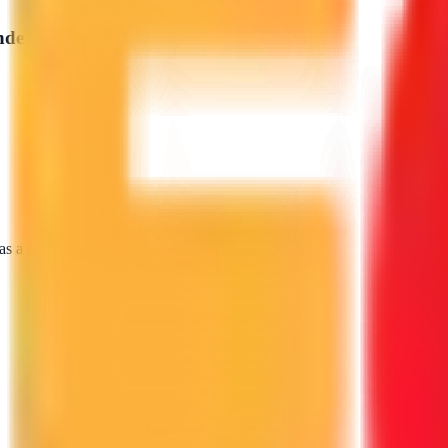
nde
?
as a tu proyecto.