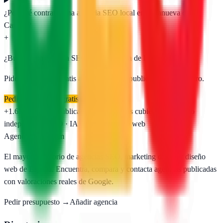
¿Por qué contratar una agencia SEO local en Villanueva de la
Cañada?
+
¿Buscas una agencia SEO en
Villanueva de la Cañada
?
Pide presupuesto gratis a las
1
agencias publicadas. Sin registro.
Pedir presupuesto gratis
+1.650
agencias publicadas
50
provincias cubiertas
Directorio
independiente
SEO · IA · GEO · Diseño web
AgenciasSEO
.com
El mayor directorio de agencias SEO, marketing digital y diseño
web de España. Encuentra, compara y contacta agencias publicadas
con valoraciones reales de Google.
Pedir presupuesto →
Añadir agencia