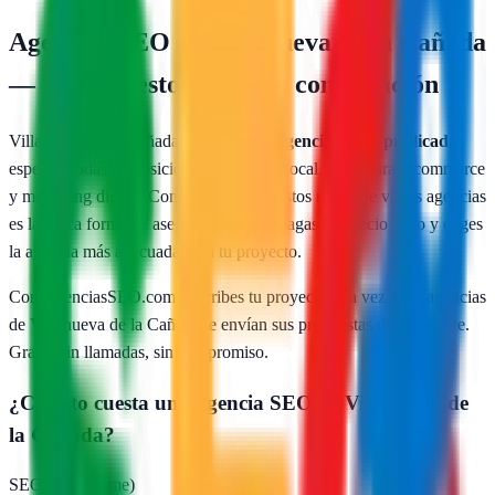
Agencias SEO en
Villanueva de la Cañada
— Presupuesto y guía de contratación
Villanueva de la Cañada
cuenta con
1
agencias SEO publicadas
especializadas en posicionamiento web local, SEO para e-commerce
y marketing digital. Comparar presupuestos reales de varias agencias
es la única forma de asegurarte de que pagas un precio justo y eliges
la agencia más adecuada para tu proyecto.
Con AgenciasSEO.com describes tu proyecto una vez y las agencias
de
Villanueva de la Cañada
te envían sus propuestas directamente.
Gratis, sin llamadas, sin compromiso.
¿Cuánto cuesta una agencia SEO en
Villanueva de
la Cañada
?
SEO local (pyme)