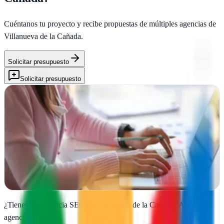
Cuéntanos tu proyecto y recibe propuestas de múltiples agencias de
Villanueva de la Cañada
.
Solicitar presupuesto
Solicitar presupuesto
Dossis | Impresión, rótulos, videos
Villanueva de la Cañada, Madrid
Dossis crea impresión, rótulos y videos desde Villanueva de la
Cañada para potenciar tu marca con soluciones visuales impactantes
Ver ficha
completa
¿Tienes una agencia SEO en
Villanueva de la Cañada
?
Añade tu
agencia gratis