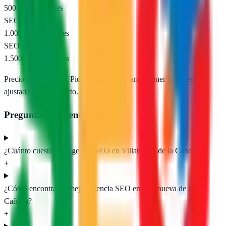
500 – 1.000 €/mes
SEO nacional
1.000 – 2.500 €/mes
SEO e-commerce
1.500 – 5.000 €/mes
Precios orientativos. Pide presupuesto para obtener propuestas
ajustadas a tu proyecto.
Preguntas frecuentes
¿Cuánto cuesta una agencia SEO en Villanueva de la Cañada?
+
¿Cómo encontrar la mejor agencia SEO en Villanueva de la
Cañada?
+