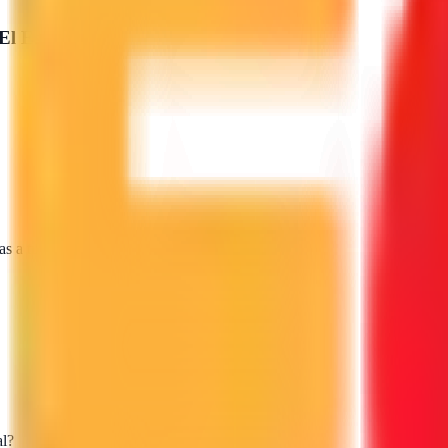
El Escorial
?
as a tu proyecto.
al?