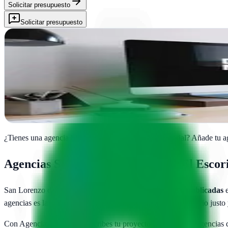
Solicitar presupuesto
Solicitar presupuesto
'+CW Mas Conversiones WEB | Agencia de Marketing D
San Lorenzo de El Escorial, Madrid
Potencia tu presencia online en El Escorial con estrategias de convers
Ver ficha
completa
¿Tienes una agencia SEO en
San Lorenzo de El Escorial
?
Añade tu ag
Agencias SEO en
San Lorenzo de El Escor
San Lorenzo de El Escorial
cuenta con
1
agencias SEO publicadas
e
agencias es la única forma de asegurarte de que pagas un precio justo
Con AgenciasSEO.com describes tu proyecto una vez y las agencias