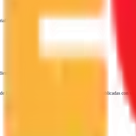
ial?
diente
SEO · IA · GEO · Diseño web
 de España. Encuentra, compara y contacta agencias publicadas con val