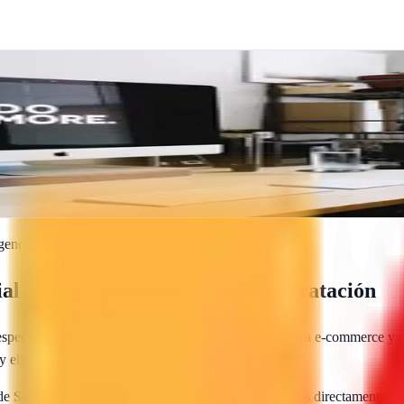
igital | Desarrollo WEB | Publicidad Digital
ión, hosting confiable y publicidad digital que genera resultados reales
encia gratis
ial
— Presupuesto y guía de contratación
specializadas en posicionamiento web local, SEO para e-commerce y ma
 y eliges la agencia más adecuada para tu proyecto.
 de
San Lorenzo de El Escorial
te envían sus propuestas directamente. G