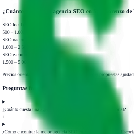
¿Cuánto cuesta una agencia SEO en
San Lorenzo de 
SEO local (pyme)
500 – 1.000 €/mes
SEO nacional
1.000 – 2.500 €/mes
SEO e-commerce
1.500 – 5.000 €/mes
Precios orientativos. Pide presupuesto para obtener propuestas ajustad
Preguntas frecuentes
¿Cuánto cuesta una agencia SEO en San Lorenzo de El Escorial?
+
¿Cómo encontrar la mejor agencia SEO en San Lorenzo de El Escori