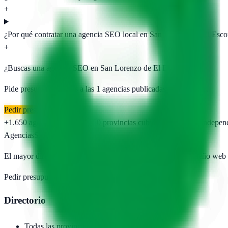
+
¿Por qué contratar una agencia SEO local en San Lorenzo de El Escor
+
¿Buscas una agencia SEO en
San Lorenzo de El Escorial
?
Pide presupuesto gratis a las
1
agencias publicadas. Sin registro.
Pedir presupuesto gratis
+1.650
agencias publicadas
50
provincias cubiertas
Directorio indepen
AgenciasSEO
.com
El mayor directorio de agencias SEO, marketing digital y diseño web
Pedir presupuesto →
Añadir agencia
Directorio
Todas las provincias