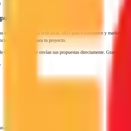
s
uesto y guía de contratación
as en posicionamiento web local, SEO para e-commerce y marketing digi
encia más adecuada para tu proyecto.
 de
Colmenar Viejo
te envían sus propuestas directamente. Gratis, sin l
?
as a tu proyecto.