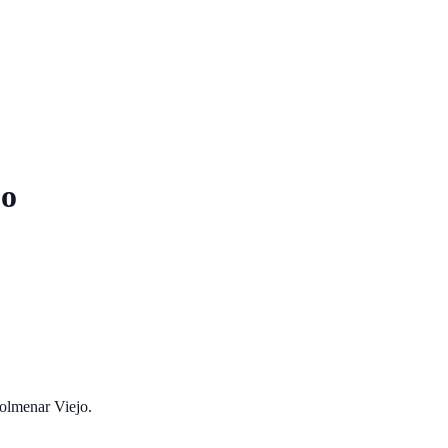
jo
olmenar Viejo
.