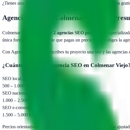
¿Tienes una agencia SEO en
Colmenar Viejo
?
Añade tu agencia grati
Agencias SEO en
Colmenar Viejo
— Presup
Colmenar Viejo
cuenta con
2
agencias SEO publicadas
especializad
única forma de asegurarte de que pagas un precio justo y eliges la ag
Con AgenciasSEO.com describes tu proyecto una vez y las agencias
¿Cuánto cuesta una agencia SEO en
Colmenar Viejo
SEO local (pyme)
500 – 1.000 €/mes
SEO nacional
1.000 – 2.500 €/mes
SEO e-commerce
1.500 – 5.000 €/mes
Precios orientativos. Pide presupuesto para obtener propuestas ajustad