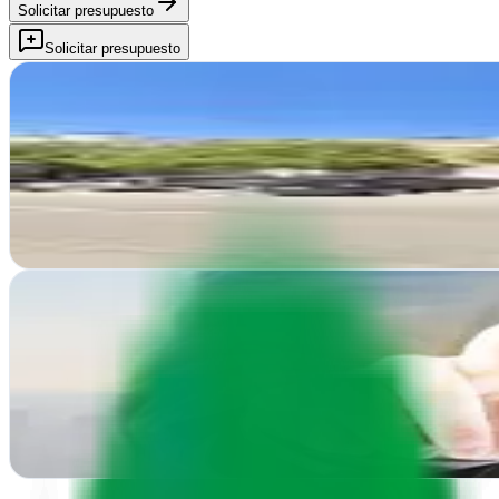
Solicitar presupuesto
Solicitar presupuesto
AZCA Marketing
Colmenar Viejo, Madrid
En Colmenar Viejo, AZCA Marketing impulsa tu presencia online con d
Ver ficha
completa
TicTop Sales
Colmenar Viejo, Madrid
TicTop Sales impulsa tu presencia online en Colmenar Viejo con estrat
Ver ficha
completa