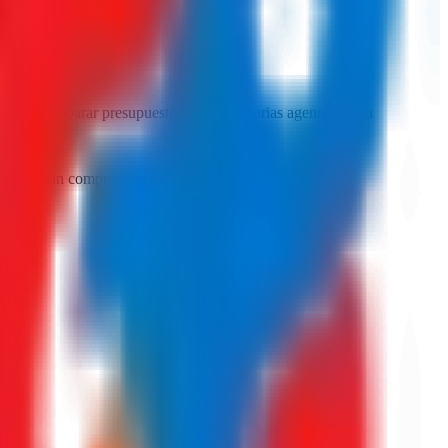
tal. Comparar presupuestos reales de varias agencias es la
lamadas, sin compromiso.