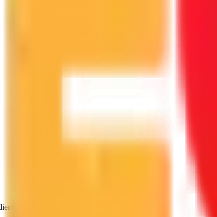
diente
SEO · IA · GEO · Diseño web