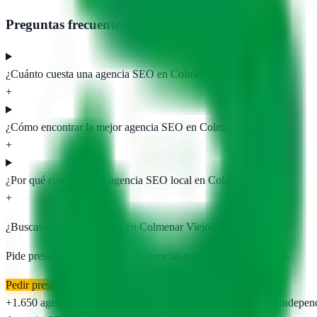
Preguntas frecuentes
¿Cuánto cuesta una agencia SEO en Colmenar Viejo?
+
¿Cómo encontrar la mejor agencia SEO en Colmenar Viejo?
+
¿Por qué contratar una agencia SEO local en Colmenar Viejo?
+
¿Buscas una agencia SEO en
Colmenar Viejo
?
Pide presupuesto gratis a las
2
agencias publicadas. Sin registro.
Pedir presupuesto gratis
+1.650
agencias publicadas
50
provincias cubiertas
Directorio indepen