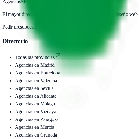
AgenciasSEO
.com
El mayor directorio de agencias SEO, marketing digital y diseño web
Pedir presupuesto →
Añadir agencia
Directorio
Todas las provincias
Agencias en
Madrid
Agencias en
Barcelona
Agencias en
Valencia
Agencias en
Sevilla
Agencias en
Alicante
Agencias en
Málaga
Agencias en
Vizcaya
Agencias en
Zaragoza
Agencias en
Murcia
Agencias en
Granada