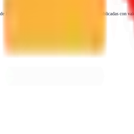
 de España. Encuentra, compara y contacta agencias publicadas con val