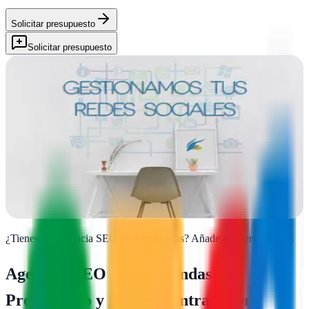
Solicitar presupuesto
Solicitar presupuesto
Gacelaweb - Agencia de Marketing Digital Madrid
Alcobendas, Madrid
Gacelaweb impulsa negocios en Madrid con estrategias digitales
hechas a medida. SEO, publicidad y diseño web para empresas que
quieren crecer de verdad
Ver ficha
completa
¿Tienes una agencia SEO en
Alcobendas
?
Añade tu agencia gratis
Agencias SEO en
Alcobendas
—
Presupuesto y guía de contratación