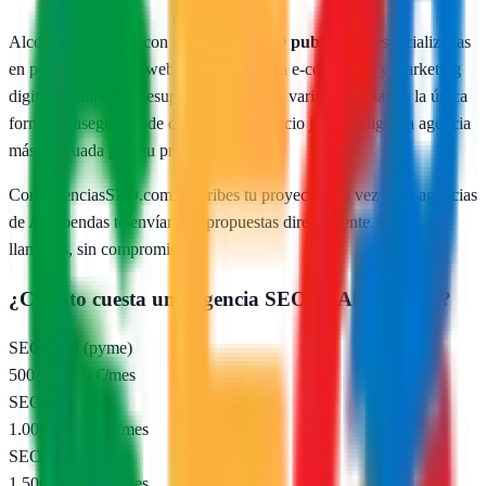
Alcobendas
cuenta con
1
agencias SEO publicadas
especializadas
en posicionamiento web local, SEO para e-commerce y marketing
digital. Comparar presupuestos reales de varias agencias es la única
forma de asegurarte de que pagas un precio justo y eliges la agencia
más adecuada para tu proyecto.
Con AgenciasSEO.com describes tu proyecto una vez y las agencias
de
Alcobendas
te envían sus propuestas directamente. Gratis, sin
llamadas, sin compromiso.
¿Cuánto cuesta una agencia SEO en
Alcobendas
?
SEO local (pyme)
500 – 1.000 €/mes
SEO nacional
1.000 – 2.500 €/mes
SEO e-commerce
1.500 – 5.000 €/mes