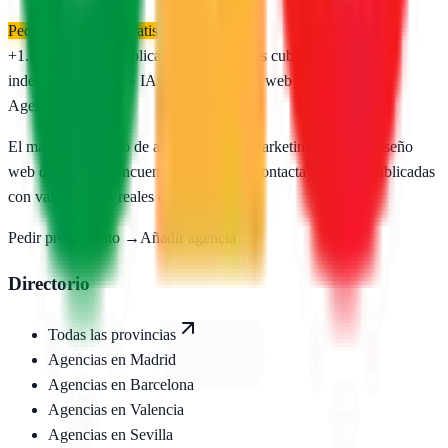
Pedir presupuesto gratis
+1.650
agencias publicadas
50
provincias cubiertas
Directorio
independiente
SEO · IA · GEO · Diseño web
AgenciasSEO
.com
El mayor directorio de agencias SEO, marketing digital y diseño
web de España. Encuentra, compara y contacta agencias publicadas
con valoraciones reales de Google.
Pedir presupuesto →
Añadir agencia
Directorio
Todas las provincias
Agencias en
Madrid
Agencias en
Barcelona
Agencias en
Valencia
Agencias en
Sevilla