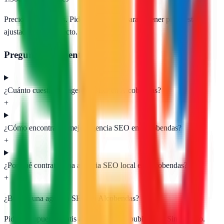
Precios orientativos. Pide presupuesto para obtener propuestas
ajustadas a tu proyecto.
Preguntas frecuentes
¿Cuánto cuesta una agencia SEO en Alcobendas?
+
¿Cómo encontrar la mejor agencia SEO en Alcobendas?
+
¿Por qué contratar una agencia SEO local en Alcobendas?
+
¿Buscas una agencia SEO en
Alcobendas
?
Pide presupuesto gratis a las
1
agencias publicadas. Sin registro.