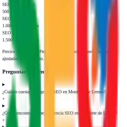
SEO local (pyme)
500 – 1.000 €/mes
SEO nacional
1.000 – 2.500 €/mes
SEO e-commerce
1.500 – 5.000 €/mes
Precios orientativos. Pide presupuesto para obtener propuestas
ajustadas a tu proyecto.
Preguntas frecuentes
¿Cuánto cuesta una agencia SEO en Monforte de Lemos?
+
¿Cómo encontrar la mejor agencia SEO en Monforte de Lemos?
+