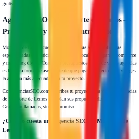
gratis
Agencias SEO en
Monforte de Lemos
—
Presupuesto y guía de contratación
Monforte de Lemos
cuenta con
1
agencias SEO publicadas
especializadas en posicionamiento web local, SEO para e-commerce
y marketing digital. Comparar presupuestos reales de varias agencias
es la única forma de asegurarte de que pagas un precio justo y eliges
la agencia más adecuada para tu proyecto.
Con AgenciasSEO.com describes tu proyecto una vez y las agencias
de
Monforte de Lemos
te envían sus propuestas directamente.
Gratis, sin llamadas, sin compromiso.
¿Cuánto cuesta una agencia SEO en
Monforte de
Lemos
?