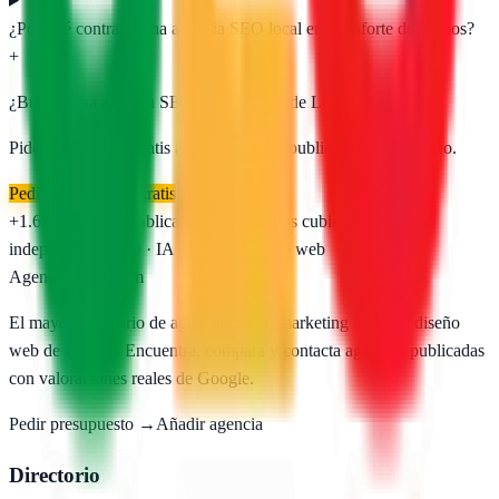
¿Por qué contratar una agencia SEO local en Monforte de Lemos?
+
¿Buscas una agencia SEO en
Monforte de Lemos
?
Pide presupuesto gratis a las
1
agencias publicadas. Sin registro.
Pedir presupuesto gratis
+1.650
agencias publicadas
50
provincias cubiertas
Directorio
independiente
SEO · IA · GEO · Diseño web
AgenciasSEO
.com
El mayor directorio de agencias SEO, marketing digital y diseño
web de España. Encuentra, compara y contacta agencias publicadas
con valoraciones reales de Google.
Pedir presupuesto →
Añadir agencia
Directorio