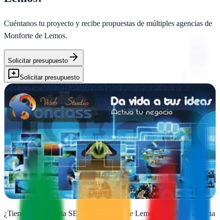
Cuéntanos tu proyecto y recibe propuestas de múltiples agencias de
Monforte de Lemos
.
Solicitar presupuesto
Solicitar presupuesto
Konclass Web Studio
Monforte de Lemos, Lugo
Desde Monforte de Lemos, desarrollan webs y estrategias digitales
con diseño gráfico impactante para negocios que buscan crecer en
internet
Ver ficha
completa
¿Tienes una agencia SEO en
Monforte de Lemos
?
Añade tu agencia