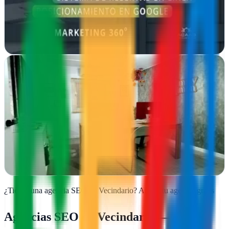
modernos y funcionales que generan resultados reales para tu
negocio en Gran Canaria
Ver ficha
completa
Lima y Limón
Vecindario, Las Palmas
Impulsa tu presencia en internet desde Vecindario. Lima y Limón te
ayuda a conectar con tu audiencia a través de estrategias digitales
efectivas y…
Ver ficha
completa
¿Tienes una agencia SEO en
Vecindario
?
Añade tu agencia gratis
Agencias SEO en
Vecindario
—