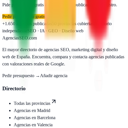
Pide presupuesto gratis a las
3
agencias publicadas. Sin registro.
Pedir presupuesto gratis
+1.650
agencias publicadas
50
provincias cubiertas
Directorio
independiente
SEO · IA · GEO · Diseño web
AgenciasSEO
.com
El mayor directorio de agencias SEO, marketing digital y diseño
web de España. Encuentra, compara y contacta agencias publicadas
con valoraciones reales de Google.
Pedir presupuesto →
Añadir agencia
Directorio
Todas las provincias
Agencias en
Madrid
Agencias en
Barcelona
Agencias en
Valencia