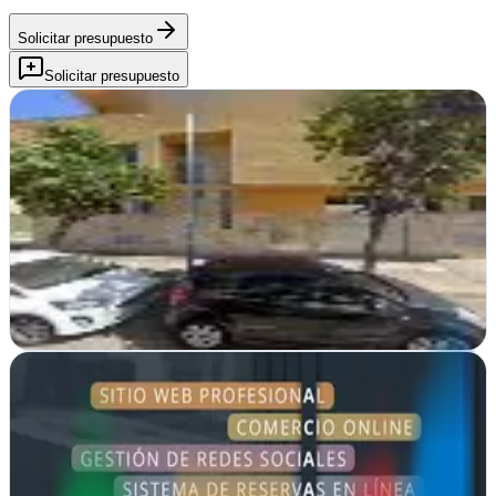
Solicitar presupuesto
Solicitar presupuesto
7eBiz
Vecindario, Las Palmas
Transformamos empresas canarias con estrategias digitales y webs
que convierten. Vecindario es nuestro punto de partida hacia tu
crecimiento online
Ver ficha
completa
Acaao España
Vecindario, Las Palmas
Diseño web a medida en Vecindario. Acaao España crea sitios