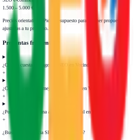
1.500 – 5.000 €/mes
Precios orientativos. Pide presupuesto para obtener propuestas
ajustadas a tu proyecto.
Preguntas frecuentes
¿Cuánto cuesta una agencia SEO en Vecindario?
+
¿Cómo encontrar la mejor agencia SEO en Vecindario?
+
¿Por qué contratar una agencia SEO local en Vecindario?
+
¿Buscas una agencia SEO en
Vecindario
?