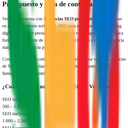
Presupuesto y guía de contratación
Vecindario
cuenta con
3
agencias SEO publicadas
especializadas
en posicionamiento web local, SEO para e-commerce y marketing
digital. Comparar presupuestos reales de varias agencias es la única
forma de asegurarte de que pagas un precio justo y eliges la agencia
más adecuada para tu proyecto.
Con AgenciasSEO.com describes tu proyecto una vez y las agencias
de
Vecindario
te envían sus propuestas directamente. Gratis, sin
llamadas, sin compromiso.
¿Cuánto cuesta una agencia SEO en
Vecindario
?
SEO local (pyme)
500 – 1.000 €/mes
SEO nacional
1.000 – 2.500 €/mes
SEO e-commerce