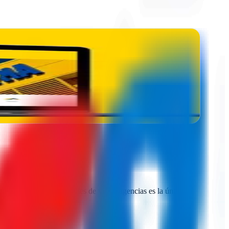
parar presupuestos reales de varias agencias es la única
 sin compromiso.