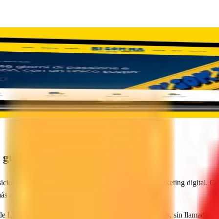
al
tu presencia digital con diseño moderno y estrategia efectiva
guía de contratación
sicionamiento web local, SEO para e-commerce y marketing digital. Com
más adecuada para tu proyecto.
 de
Lajares
te envían sus propuestas directamente. Gratis, sin llamadas,