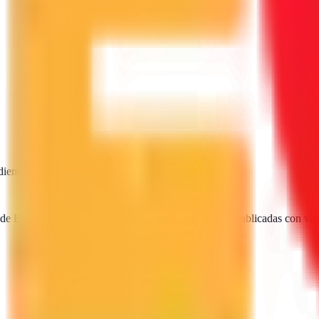
diente
SEO · IA · GEO · Diseño web
 de España. Encuentra, compara y contacta agencias publicadas con val