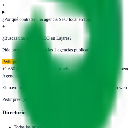
+
¿Por qué contratar una agencia SEO local en Lajares?
+
¿Buscas una agencia SEO en
Lajares
?
Pide presupuesto gratis a las
1
agencias publicadas. Sin registro.
Pedir presupuesto gratis
+1.650
agencias publicadas
50
provincias cubiertas
Directorio indepen
AgenciasSEO
.com
El mayor directorio de agencias SEO, marketing digital y diseño web
Pedir presupuesto →
Añadir agencia
Directorio
Todas las provincias