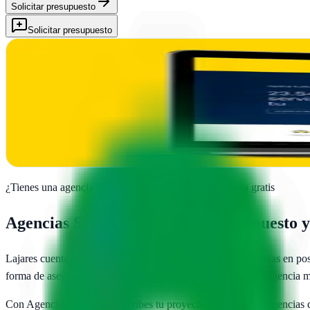
Solicitar presupuesto
Solicitar presupuesto
Panese Think Digital - Diseño Web y Marketing digit
Lajares, Las Palmas
Soluciones web a medida en Lajares. Panese Think Digital transforma 
Ver ficha
completa
¿Tienes una agencia SEO en
Lajares
?
Añade tu agencia gratis
Agencias SEO en
Lajares
— Presupuesto y 
Lajares
cuenta con
1
agencias SEO publicadas
especializadas en po
forma de asegurarte de que pagas un precio justo y eliges la agencia 
Con AgenciasSEO.com describes tu proyecto una vez y las agencias