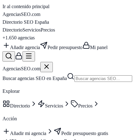
Ir al contenido principal
AgenciasSEO
.com
Directorio SEO España
Directorio
Servicios
Precios
+1.650
agencias
Añadir agencia
Pedir presupuesto
Mi panel
AgenciasSEO
.com
Buscar agencias SEO en España
Explorar
Directorio
Servicios
Precios
Acción
Añadir mi agencia
Pedir presupuesto gratis