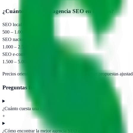
¿Cuánto cuesta una agencia SEO en
Lajares
?
SEO local (pyme)
500 – 1.000 €/mes
SEO nacional
1.000 – 2.500 €/mes
SEO e-commerce
1.500 – 5.000 €/mes
Precios orientativos. Pide presupuesto para obtener propuestas ajustad
Preguntas frecuentes
¿Cuánto cuesta una agencia SEO en Lajares?
+
¿Cómo encontrar la mejor agencia SEO en Lajares?