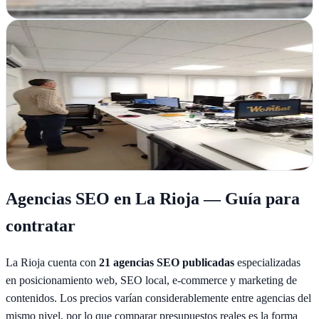
Ver ficha
completa
The Wombat Company
Logroño, La Rioja
The Wombat Company en Logroño transforma tu presencia digital
con estrategia, diseño y consultoría integral para crecer en internet
Ver ficha
completa
Agencias SEO en
La Rioja
— Guía para
contratar
La Rioja
cuenta con
21
agencias SEO publicadas
especializadas
en posicionamiento web, SEO local, e-commerce y marketing de
contenidos. Los precios varían considerablemente entre agencias del
mismo nivel, por lo que comparar presupuestos reales es la forma