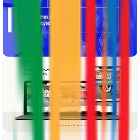
Logroño, La Rioja
Logroño cuenta con Proyecto Online para potenciar tu presencia
digital: diseño gráfico, sitios web y estrategias de marketing
adaptadas a tu negocio
Ver ficha
completa
RIOJA CREATIVA
Logroño, La Rioja
Desde Logroño diseñamos webs y estrategias de marketing que
conectan tu marca con clientes reales. Creatividad riojana con
resultados medibles
Ver ficha
completa