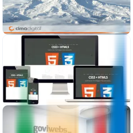
En Logroño, Cima Digital posiciona negocios en buscadores y crea
webs que convierten. SEO, diseño web y estrategia digital a medida
Ver ficha
completa
Disecor
Logroño, La Rioja
Diseño web en Logroño que transforma ideas en sitios funcionales
y atractivos. Disecor crea presencia digital sólida para empresas
riojanas
Ver ficha
completa
Goviwebs Desarrollo Web, Agencia SEO y
Marketing Online | Alfaro - Tudela