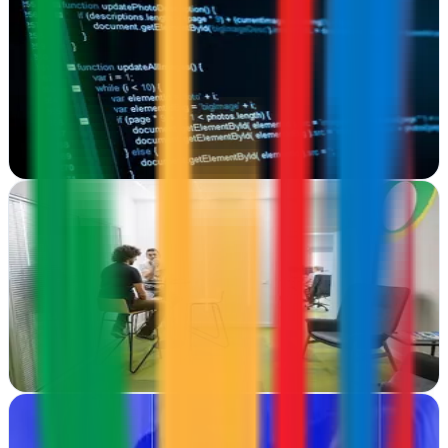
NETBRAIN
Logroño, La Rioja
Logroño: soluciones completas de web, tiendas online y diseño
gráfico para potenciar tu presencia digital
Ver ficha
completa
Órbitas - Estrategia digital
Arnedo, La Rioja
Transforma tu presencia digital en Arnedo. Órbitas diseña webs y
estrategias que generan resultados reales para tu negocio
Ver ficha
completa
Proyecto Online