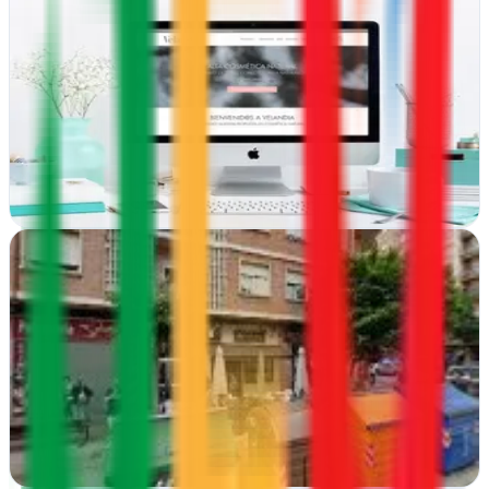
RiojaWeb.es
Logroño, La Rioja
Expertos en diseño web y marketing digital desde Logroño. Crean
sitios y campañas que impulsan presencia online de empresas
riojanas
Ver ficha
completa
Saul Cortes
Logroño, La Rioja
Posicionamiento web y diseño en Logroño. Saul Cortés potencia tu
presencia online con estrategias personalizadas de marketing en
internet y desarrollo web…
Ver ficha
completa