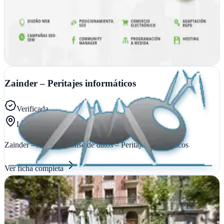
Diseño web profesional en Logroño. Riojawebs.com crea sitios
modernos y funcionales para empresas que buscan presencia online
sólida en La Rioja
Ver ficha
completa
Zainder – Peritajes informáticos
Verificada
La Rioja
Zainder – Análsis forense de datos – Peritajes informáticos
Ver ficha
completa
12tic
Logroño, La Rioja