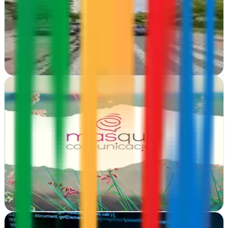
Logroño, La Rioja
Lebó impulsa empresas riojanas en el entorno digital con estrategias
de marketing integral adaptadas a cada negocio en Logroño
Ver ficha
completa
Mas Que Comunicación, Marketing Digital en
Logroño y Madrid
Logroño, La Rioja
Desde Logroño y Madrid impulsa negocios online con estrategias
personalizadas de marketing en internet que generan resultados
reales y visibles
Ver ficha
completa