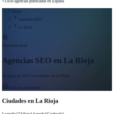
+1.650 agencias publicadas
en España
Inicio
Agencias SEO
La Rioja
Directorio local
Agencias SEO en
La Rioja
21
agencias SEO encontradas en
La Rioja
Todas las provincias
Ciudades en
La Rioja
Logroño
17
Alfaro
1
Arnedo
1
Cordovín
1