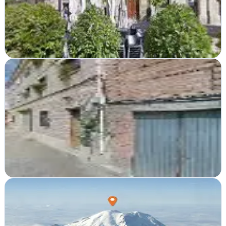
Transformamos negocios en Logroño mediante diseño web, tiendas
online y estrategias digitales a medida
Ver ficha
completa
Amunidex, S.L. - Diseño de Páginas Web
Cordovín, La Rioja
Desde Cordovín crean sitios web a medida, gestionan tu presencia
online y diseñan la identidad visual que tu empresa necesita.
Alojamiento web incluido
Ver ficha
completa
Cima Digital SEO y Diseño Web en Logroño
Logroño, La Rioja