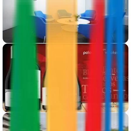
Alfaro, La Rioja
Diseño web, SEO y hosting en La Rioja. Goviwebs crea presencia
online para empresas con posicionamiento real y gráfica profesional
Ver ficha
completa
Ladinamo Advertising Agency
Logroño, La Rioja
Desde Logroño, impulsan marcas con estrategia publicitaria
integral. Web, diseño y marketing pensados para resultados reales
en La Rioja y más allá
Ver ficha
completa
Lebó