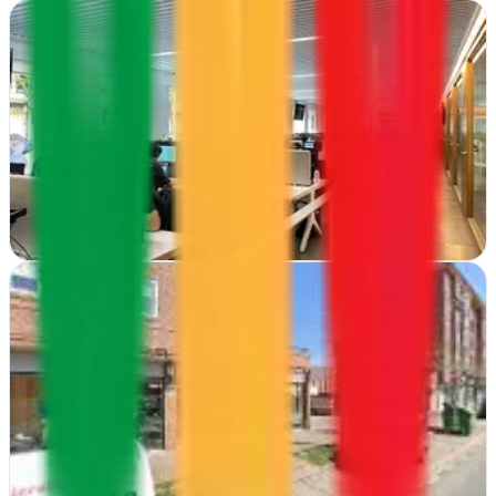
SDi Digital Group
Logroño, La Rioja
Transformamos negocios riojanos con estrategias digitales que
generan resultados. Posicionamiento web, publicidad y diseño
creativo desde Logroño
Ver ficha
completa
Seo4Pymes Rioja
Logroño, La Rioja
En Logroño, Seo4Pymes Rioja ofrece alojamiento web, diseño de
sitios y asesoramiento en marketing para que tu negocio crezca en
internet