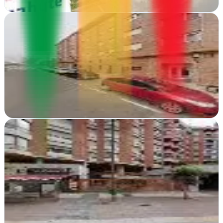
Ver ficha
completa
seolariojaasg
Logroño, La Rioja
Diseño web profesional en Logroño que transforma tu presencia
online con soluciones adaptadas a tu negocio
Ver ficha
completa
StarOnline
Logroño, La Rioja
Alojamiento, diseño web y publicidad digital desde Logroño.
StarOnline impulsa tu presencia online con soluciones completas y
estrategia personalizada