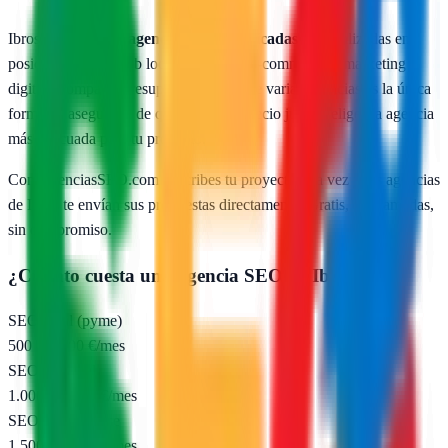
Ibros
cuenta con
1
agencias SEO publicadas
especializadas en
posicionamiento web local, SEO para e-commerce y marketing
digital. Comparar presupuestos reales de varias agencias es la única
forma de asegurarte de que pagas un precio justo y eliges la agencia
más adecuada para tu proyecto.
Con AgenciasSEO.com describes tu proyecto una vez y las agencias
de
Ibros
te envían sus propuestas directamente. Gratis, sin llamadas,
sin compromiso.
¿Cuánto cuesta una agencia SEO en
Ibros
?
SEO local (pyme)
500 – 1.000 €/mes
SEO nacional
1.000 – 2.500 €/mes
SEO e-commerce
1.500 – 5.000 €/mes