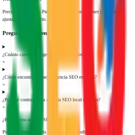
Precios orientativos. Pide presupuesto para obtener propuestas
ajustadas a tu proyecto.
Preguntas frecuentes
¿Cuánto cuesta una agencia SEO en Ibros?
+
¿Cómo encontrar la mejor agencia SEO en Ibros?
+
¿Por qué contratar una agencia SEO local en Ibros?
+
¿Buscas una agencia SEO en
Ibros
?
Pide presupuesto gratis a las
1
agencias publicadas. Sin registro.