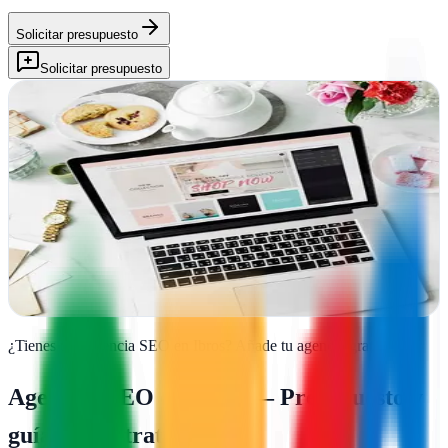
Solicitar presupuesto
Solicitar presupuesto
S.J Social Media
Ibros, Jaén
S.J Social Media impulsa tu marca en Ibros con estrategia digital
integral: redes sociales, redacción de contenidos, diseño web y
campañas online efectivas
Ver ficha
completa
¿Tienes una agencia SEO en
Ibros
?
Añade tu agencia gratis
Agencias SEO en
Ibros
— Presupuesto y
guía de contratación