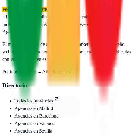
Pedir presupuesto gratis
+1.650
agencias publicadas
50
provincias cubiertas
Directorio
independiente
SEO · IA · GEO · Diseño web
AgenciasSEO
.com
El mayor directorio de agencias SEO, marketing digital y diseño
web de España. Encuentra, compara y contacta agencias publicadas
con valoraciones reales de Google.
Pedir presupuesto →
Añadir agencia
Directorio
Todas las provincias
Agencias en
Madrid
Agencias en
Barcelona
Agencias en
Valencia
Agencias en
Sevilla