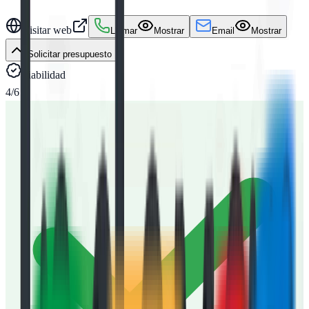
Visitar web
Llamar
Mostrar
Email
Mostrar
Solicitar presupuesto
Fiabilidad
4
/6