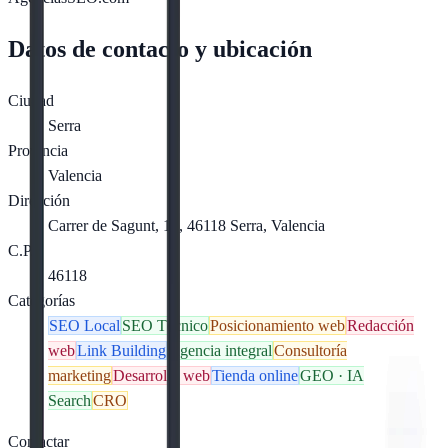
Datos de contacto y ubicación
Ciudad
Serra
Provincia
Valencia
Dirección
Carrer de Sagunt, 19, 46118 Serra, Valencia
C.P.
46118
Categorías
SEO Local
SEO Técnico
Posicionamiento web
Redacción
web
Link Building
Agencia integral
Consultoría
marketing
Desarrollo web
Tienda online
GEO · IA
Search
CRO
Contactar