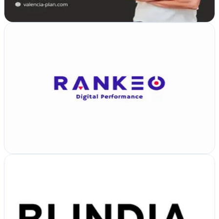
Ver ficha
completa
Rankeo - SEO y SEM
Verificada
Valencia, Valencia
Agencia de SEO y SEM en Valencia. Especialistas en
posicionamiento orgánico, Google Ads y Meta Ads para empresas
que necesitan más visibilidad y más leads…
Ver ficha
completa
Blindia
Verificada
La Pobla de Vallbona, Valencia