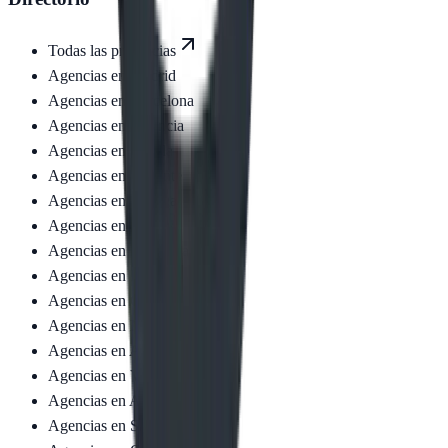
Todas las provincias
Agencias en
Madrid
Agencias en
Barcelona
Agencias en
Valencia
Agencias en
Sevilla
Agencias en
Alicante
Agencias en
Málaga
Agencias en
Vizcaya
Agencias en
Zaragoza
Agencias en
Murcia
Agencias en
Granada
Agencias en
Navarra
Agencias en
Asturias
Agencias en
Valladolid
Agencias en
A Coruña
Agencias en
Salamanca