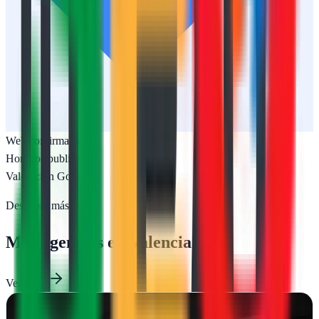
Web confirmada
Horarios publicados
Valoración Google
Descubre más
Más agencias en
Valencia
Ver todas
Doowebs - Agencia de diseño web en Valencia