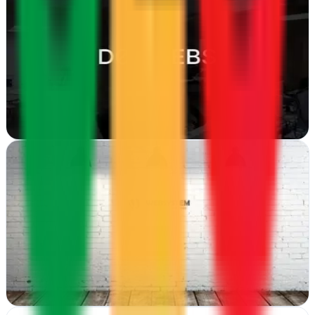
Valencia
Doowebs crea sitios web y estrategias digitales en Valencia. Desde
diseño gráfico hasta alojamiento web, impulsan negocios online con
soluciones integrales
Ver ficha
completa
WebSystem
Valencia
Desde Valencia, WebSystem combina hosting robusto, diseño
gráfico y estrategia digital para potenciar tu negocio online con
soluciones integrales
Ver ficha
completa