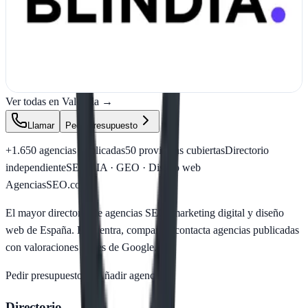
Blindia es una agencia de diseño web y estrategia digital
especializada en crear páginas web profesionales, optimizadas para
SEO y enfocadas en generar…
Ver ficha
completa
Ver todas en
Valencia
→
Llamar
Pedir presupuesto
+1.650
agencias publicadas
50
provincias cubiertas
Directorio
independiente
SEO · IA · GEO · Diseño web
AgenciasSEO
.com
El mayor directorio de agencias SEO, marketing digital y diseño
web de España. Encuentra, compara y contacta agencias publicadas
con valoraciones reales de Google.
Pedir presupuesto →
Añadir agencia
Directorio