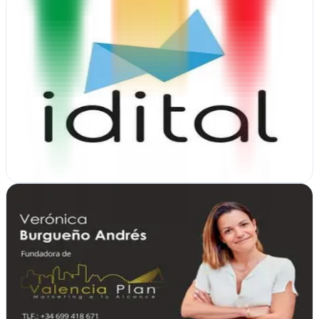
Idital
Verificada
Valencia
Desde Valencia, Idital impulsa marcas con estrategias de marketing
y publicidad diseñadas para conectar con tu audiencia y generar
resultados medibles
Ver ficha
completa
Valencia Plan Marketing
La Pobla de Vallbona, Valencia
Estrategia digital integral en La Pobla de Vallbona. Diseño web,
posicionamiento online y consultoría de marketing a medida para
impulsar tu negocio en…