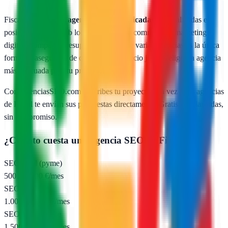
Fiscal
cuenta con
1
agencias SEO publicadas
especializadas en
posicionamiento web local, SEO para e-commerce y marketing
digital. Comparar presupuestos reales de varias agencias es la única
forma de asegurarte de que pagas un precio justo y eliges la agencia
más adecuada para tu proyecto.
Con AgenciasSEO.com describes tu proyecto una vez y las agencias
de
Fiscal
te envían sus propuestas directamente. Gratis, sin llamadas,
sin compromiso.
¿Cuánto cuesta una agencia SEO en
Fiscal
?
SEO local (pyme)
500 – 1.000 €/mes
SEO nacional
1.000 – 2.500 €/mes
SEO e-commerce
1.500 – 5.000 €/mes