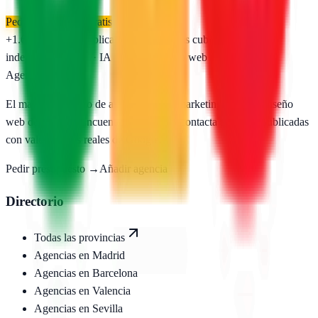
Pedir presupuesto gratis
+1.650
agencias publicadas
50
provincias cubiertas
Directorio
independiente
SEO · IA · GEO · Diseño web
AgenciasSEO
.com
El mayor directorio de agencias SEO, marketing digital y diseño
web de España. Encuentra, compara y contacta agencias publicadas
con valoraciones reales de Google.
Pedir presupuesto →
Añadir agencia
Directorio
Todas las provincias
Agencias en
Madrid
Agencias en
Barcelona
Agencias en
Valencia
Agencias en
Sevilla