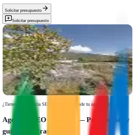
Solicitar presupuesto
Solicitar presupuesto
Digitalfis
Fiscal, Huesca
Digitalfis transforma la presencia online de empresas en Huesca con
estrategias de marketing adaptadas a cada sector, potenciando
resultados medibles
Ver ficha
completa
¿Tienes una agencia SEO en
Fiscal
?
Añade tu agencia gratis
Agencias SEO en
Fiscal
— Presupuesto y
guía de contratación