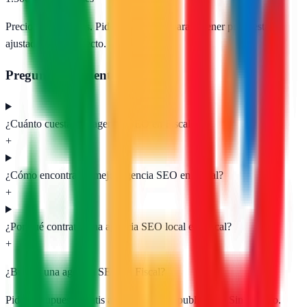
Precios orientativos. Pide presupuesto para obtener propuestas
ajustadas a tu proyecto.
Preguntas frecuentes
¿Cuánto cuesta una agencia SEO en Fiscal?
+
¿Cómo encontrar la mejor agencia SEO en Fiscal?
+
¿Por qué contratar una agencia SEO local en Fiscal?
+
¿Buscas una agencia SEO en
Fiscal
?
Pide presupuesto gratis a las
1
agencias publicadas. Sin registro.