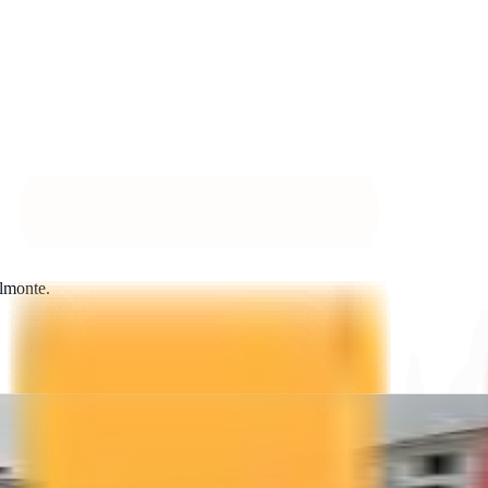
lmonte
.