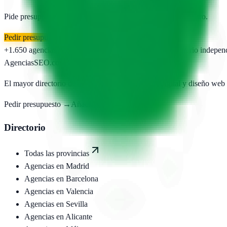
Pide presupuesto gratis a las
1
agencias publicadas. Sin registro.
Pedir presupuesto gratis
+1.650
agencias publicadas
50
provincias cubiertas
Directorio indepen
AgenciasSEO
.com
El mayor directorio de agencias SEO, marketing digital y diseño web
Pedir presupuesto →
Añadir agencia
Directorio
Todas las provincias
Agencias en
Madrid
Agencias en
Barcelona
Agencias en
Valencia
Agencias en
Sevilla
Agencias en
Alicante