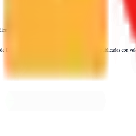
diente
SEO · IA · GEO · Diseño web
 de España. Encuentra, compara y contacta agencias publicadas con val