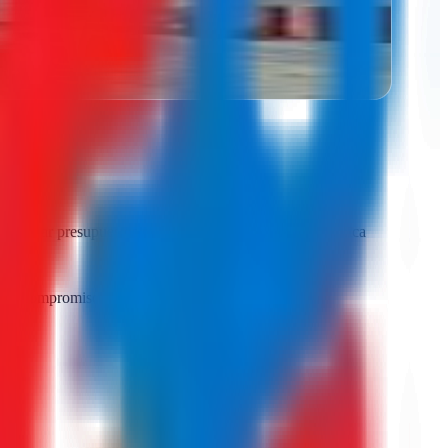
esultados medibles
mparar presupuestos reales de varias agencias es la única
, sin compromiso.