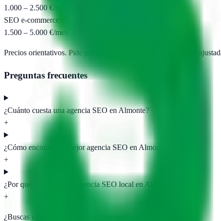
1.000 – 2.500 €/mes
SEO e-commerce
1.500 – 5.000 €/mes
Precios orientativos. Pide presupuesto para obtener propuestas ajustad
Preguntas frecuentes
¿Cuánto cuesta una agencia SEO en Almonte?
+
¿Cómo encontrar la mejor agencia SEO en Almonte?
+
¿Por qué contratar una agencia SEO local en Almonte?
+
¿Buscas una agencia SEO en
Almonte
?