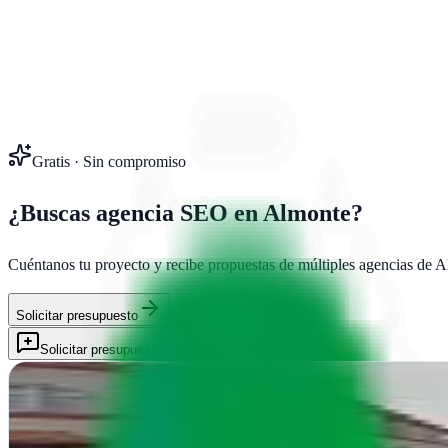
Gratis · Sin compromiso
¿Buscas agencia SEO en
Almonte
?
Cuéntanos tu proyecto y recibe propuestas de múltiples agencias de
A
Solicitar presupuesto
Solicitar presupuesto
AP Comunica
Almonte, Huelva