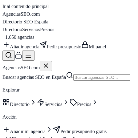
Ir al contenido principal
AgenciasSEO
.com
Directorio SEO España
Directorio
Servicios
Precios
+1.650
agencias
Añadir agencia
Pedir presupuesto
Mi panel
AgenciasSEO
.com
Buscar agencias SEO en España
Explorar
Directorio
Servicios
Precios
Acción
Añadir mi agencia
Pedir presupuesto gratis