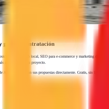
negocio en buscadores desde Almonte con estrategias personalizadas y r
 guía de contratación
osicionamiento web local, SEO para e-commerce y marketing digital. Co
más adecuada para tu proyecto.
 de
Almonte
te envían sus propuestas directamente. Gratis, sin llamadas