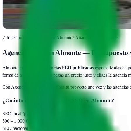
AP Comunica potencia tu presencia en redes sociales y posiciona tu 
Ver ficha
completa
¿Tienes una agencia SEO en
Almonte
?
Añade tu agencia gratis
Agencias SEO en
Almonte
— Presupuesto y
Almonte
cuenta con
1
agencias SEO publicadas
especializadas en p
forma de asegurarte de que pagas un precio justo y eliges la agencia 
Con AgenciasSEO.com describes tu proyecto una vez y las agencias
¿Cuánto cuesta una agencia SEO en
Almonte
?
SEO local (pyme)
500 – 1.000 €/mes
SEO nacional