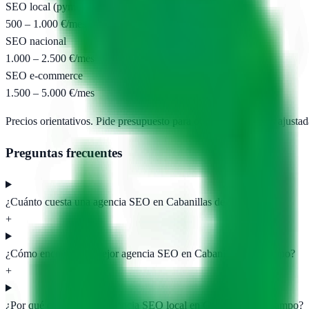
SEO local (pyme)
500 – 1.000 €/mes
SEO nacional
1.000 – 2.500 €/mes
SEO e-commerce
1.500 – 5.000 €/mes
Precios orientativos. Pide presupuesto para obtener propuestas ajustad
Preguntas frecuentes
¿Cuánto cuesta una agencia SEO en Cabanillas del Campo?
+
¿Cómo encontrar la mejor agencia SEO en Cabanillas del Campo?
+
¿Por qué contratar una agencia SEO local en Cabanillas del Campo?