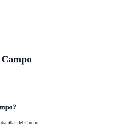
l Campo
ampo
?
abanillas del Campo
.