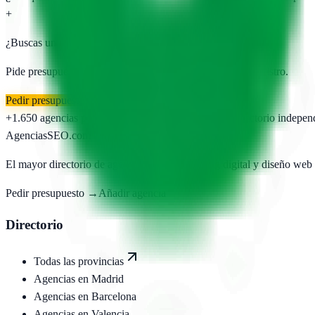
+
¿Buscas una agencia SEO en
Cabanillas del Campo
?
Pide presupuesto gratis a las
3
agencias publicadas. Sin registro.
Pedir presupuesto gratis
+1.650
agencias publicadas
50
provincias cubiertas
Directorio indepen
AgenciasSEO
.com
El mayor directorio de agencias SEO, marketing digital y diseño web
Pedir presupuesto →
Añadir agencia
Directorio
Todas las provincias
Agencias en
Madrid
Agencias en
Barcelona
Agencias en
Valencia