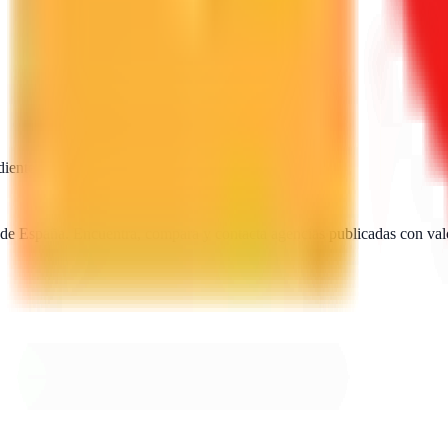
diente
SEO · IA · GEO · Diseño web
 de España. Encuentra, compara y contacta agencias publicadas con val