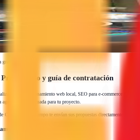
Cabanillas del Campo.
 gratis
Presupuesto y guía de contratación
alizadas en posicionamiento web local, SEO para e-commerce y marketi
 la agencia más adecuada para tu proyecto.
 de
Cabanillas del Campo
te envían sus propuestas directamente. Gratis,
 Campo
?