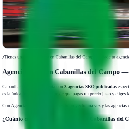
ON MEDIA ESTUDIOS
Cabanillas del Campo, Guadalajara
ON MEDIA ESTUDIOS crea campañas publicitarias impactantes en 
Ver ficha
completa
¿Tienes una agencia SEO en
Cabanillas del Campo
?
Añade tu agencia
Agencias SEO en
Cabanillas del Campo
— 
Cabanillas del Campo
cuenta con
3
agencias SEO publicadas
especi
es la única forma de asegurarte de que pagas un precio justo y eliges
Con AgenciasSEO.com describes tu proyecto una vez y las agencias
¿Cuánto cuesta una agencia SEO en
Cabanillas del