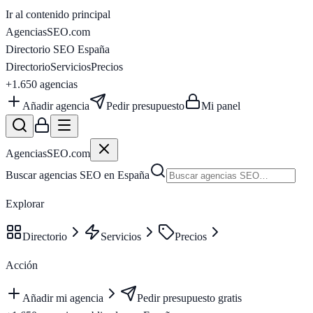
Ir al contenido principal
AgenciasSEO
.com
Directorio SEO España
Directorio
Servicios
Precios
+1.650
agencias
Añadir agencia
Pedir presupuesto
Mi panel
AgenciasSEO
.com
Buscar agencias SEO en España
Explorar
Directorio
Servicios
Precios
Acción
Añadir mi agencia
Pedir presupuesto gratis