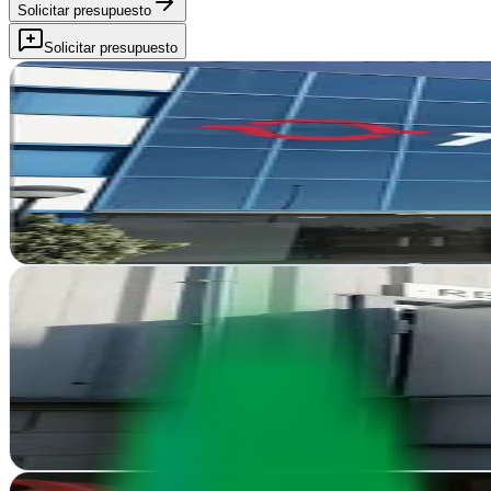
Solicitar presupuesto
Solicitar presupuesto
Coconut Studio
Cabanillas del Campo, Guadalajara
Coconut Studio transforma ideas en campañas visuales impactantes. P
Ver ficha
completa
Gureak Marketing Guadalajara
Cabanillas del Campo, Guadalajara
Transforman presencia online en resultados medibles. Diseño, marketin
Ver ficha
completa