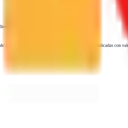
diente
SEO · IA · GEO · Diseño web
 de España. Encuentra, compara y contacta agencias publicadas con val