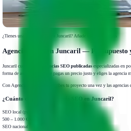
En Juncaril, WIT CREATIVO transforma negocios locales con estrategi
Ver ficha
completa
¿Tienes una agencia SEO en
Juncaril
?
Añade tu agencia gratis
Agencias SEO en
Juncaril
— Presupuesto y
Juncaril
cuenta con
1
agencias SEO publicadas
especializadas en po
forma de asegurarte de que pagas un precio justo y eliges la agencia 
Con AgenciasSEO.com describes tu proyecto una vez y las agencias
¿Cuánto cuesta una agencia SEO en
Juncaril
?
SEO local (pyme)
500 – 1.000 €/mes
SEO nacional