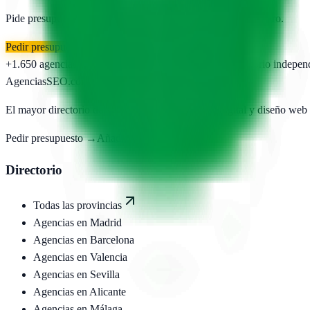
Pide presupuesto gratis a las
1
agencias publicadas. Sin registro.
Pedir presupuesto gratis
+1.650
agencias publicadas
50
provincias cubiertas
Directorio indepen
AgenciasSEO
.com
El mayor directorio de agencias SEO, marketing digital y diseño web
Pedir presupuesto →
Añadir agencia
Directorio
Todas las provincias
Agencias en
Madrid
Agencias en
Barcelona
Agencias en
Valencia
Agencias en
Sevilla
Agencias en
Alicante
Agencias en
Málaga