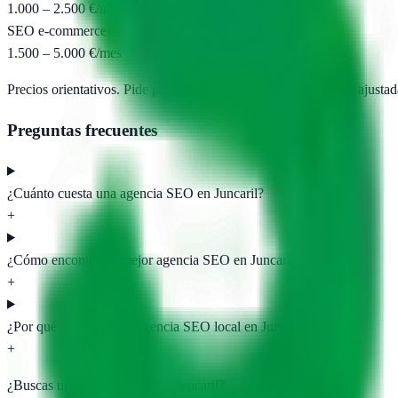
1.000 – 2.500 €/mes
SEO e-commerce
1.500 – 5.000 €/mes
Precios orientativos. Pide presupuesto para obtener propuestas ajustad
Preguntas frecuentes
¿Cuánto cuesta una agencia SEO en Juncaril?
+
¿Cómo encontrar la mejor agencia SEO en Juncaril?
+
¿Por qué contratar una agencia SEO local en Juncaril?
+
¿Buscas una agencia SEO en
Juncaril
?