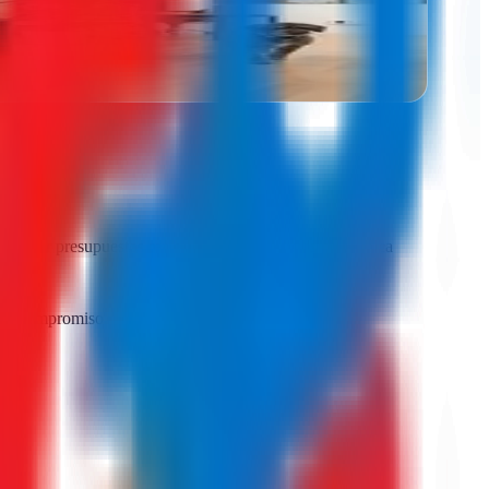
ximizar tu…
parar presupuestos reales de varias agencias es la única
 sin compromiso.