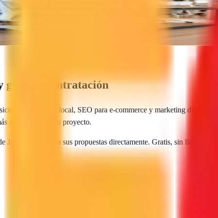
a digital integral, diseño gráfico y consultoría especializada para ma
 guía de contratación
sicionamiento web local, SEO para e-commerce y marketing digital. Com
más adecuada para tu proyecto.
 de
Juncaril
te envían sus propuestas directamente. Gratis, sin llamadas,