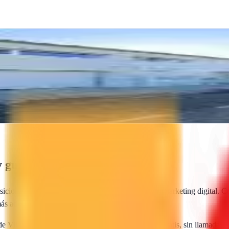
rketing en internet y soluciones de comercio electrónico para crecer en
 guía de contratación
sicionamiento web local, SEO para e-commerce y marketing digital. Com
más adecuada para tu proyecto.
 de
Vilafant
te envían sus propuestas directamente. Gratis, sin llamadas,