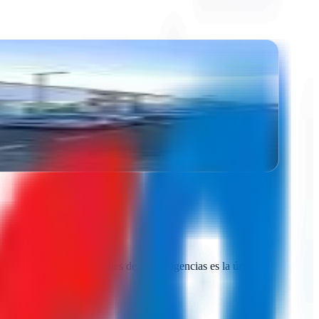
 la red
parar presupuestos reales de varias agencias es la única
 sin compromiso.