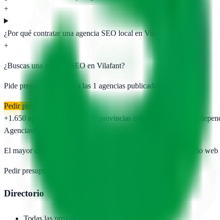
+
¿Por qué contratar una agencia SEO local en Vilafant?
+
¿Buscas una agencia SEO en
Vilafant
?
Pide presupuesto gratis a las
1
agencias publicadas. Sin registro.
Pedir presupuesto gratis
+1.650
agencias publicadas
50
provincias cubiertas
Directorio indepen
AgenciasSEO
.com
El mayor directorio de agencias SEO, marketing digital y diseño web
Pedir presupuesto →
Añadir agencia
Directorio
Todas las provincias