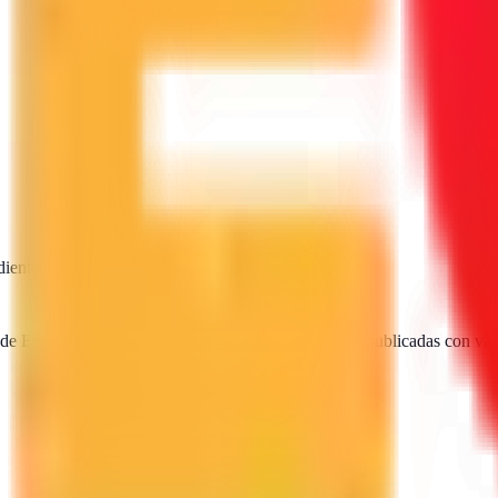
diente
SEO · IA · GEO · Diseño web
 de España. Encuentra, compara y contacta agencias publicadas con val