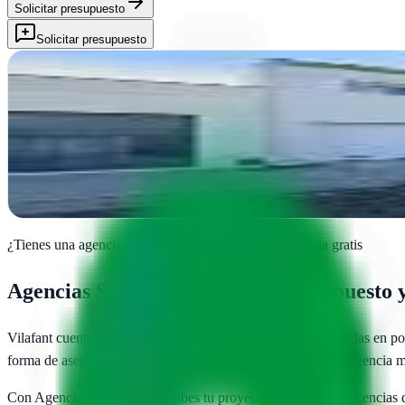
Solicitar presupuesto
Solicitar presupuesto
Alterego Web
Vilafant, Girona
Transformamos tu negocio online en Vilafant. Estrategia integral de ma
Ver ficha
completa
¿Tienes una agencia SEO en
Vilafant
?
Añade tu agencia gratis
Agencias SEO en
Vilafant
— Presupuesto y
Vilafant
cuenta con
1
agencias SEO publicadas
especializadas en po
forma de asegurarte de que pagas un precio justo y eliges la agencia 
Con AgenciasSEO.com describes tu proyecto una vez y las agencias