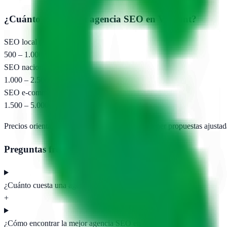
¿Cuánto cuesta una agencia SEO en
Vilafant
?
SEO local (pyme)
500 – 1.000 €/mes
SEO nacional
1.000 – 2.500 €/mes
SEO e-commerce
1.500 – 5.000 €/mes
Precios orientativos. Pide presupuesto para obtener propuestas ajustad
Preguntas frecuentes
¿Cuánto cuesta una agencia SEO en Vilafant?
+
¿Cómo encontrar la mejor agencia SEO en Vilafant?