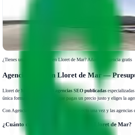
Studi Digital
Lloret de Mar, Girona
En Lloret de Mar, Studi Digital potencia tu marca con diseño gráfico, 
Ver ficha
completa
¿Tienes una agencia SEO en
Lloret de Mar
?
Añade tu agencia gratis
Agencias SEO en
Lloret de Mar
— Presupue
Lloret de Mar
cuenta con
3
agencias SEO publicadas
especializadas
única forma de asegurarte de que pagas un precio justo y eliges la ag
Con AgenciasSEO.com describes tu proyecto una vez y las agencias
¿Cuánto cuesta una agencia SEO en
Lloret de Mar
?