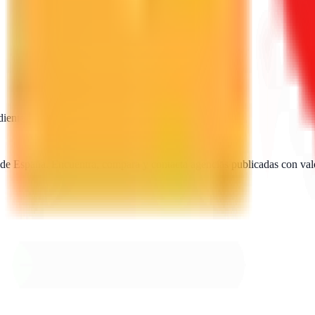
diente
SEO · IA · GEO · Diseño web
 de España. Encuentra, compara y contacta agencias publicadas con val