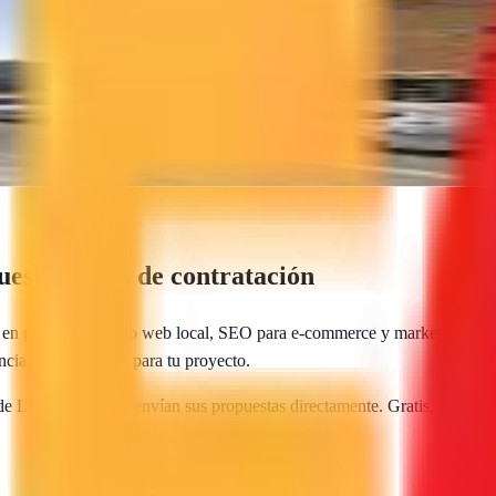
webs atractivas y estrategias de marketing que convierten visitas en cli
sto y guía de contratación
 en posicionamiento web local, SEO para e-commerce y marketing digita
encia más adecuada para tu proyecto.
 de
Lloret de Mar
te envían sus propuestas directamente. Gratis, sin lla