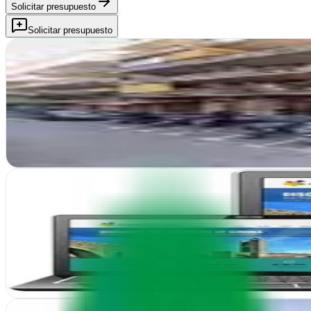
Solicitar presupuesto
Solicitar presupuesto
Ki Digital
Lloret de Mar, Girona
Ki Digital transforma negocios en Lloret de Mar con estrategias digita
Ver ficha
completa
Ladeus Web Branding
Lloret de Mar, Girona
Desde Lloret de Mar, Ladeus Web Branding crea identidades visuales y
Ver ficha
completa