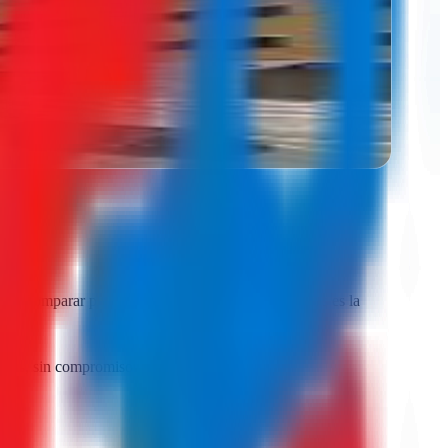
entes
l. Comparar presupuestos reales de varias agencias es la
madas, sin compromiso.