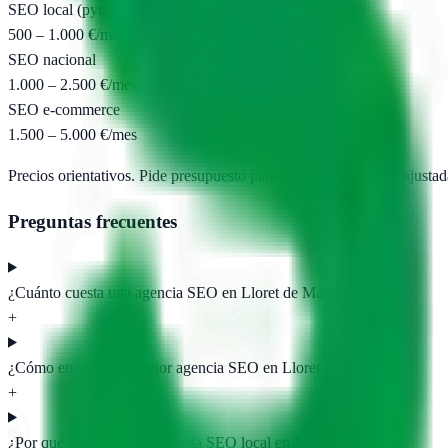
SEO local (pyme)
500 – 1.000 €/mes
SEO nacional
1.000 – 2.500 €/mes
SEO e-commerce
1.500 – 5.000 €/mes
Precios orientativos. Pide presupuesto para obtener propuestas ajustad
Preguntas frecuentes
¿Cuánto cuesta una agencia SEO en Lloret de Mar?
+
¿Cómo encontrar la mejor agencia SEO en Lloret de Mar?
+
¿Por qué contratar una agencia SEO local en Lloret de Mar?