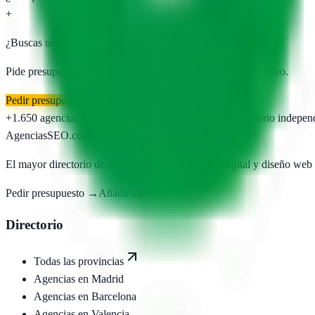
+
¿Buscas una agencia SEO en
Lloret de Mar
?
Pide presupuesto gratis a las
3
agencias publicadas. Sin registro.
Pedir presupuesto gratis
+1.650
agencias publicadas
50
provincias cubiertas
Directorio indepen
AgenciasSEO
.com
El mayor directorio de agencias SEO, marketing digital y diseño web
Pedir presupuesto →
Añadir agencia
Directorio
Todas las provincias
Agencias en
Madrid
Agencias en
Barcelona
Agencias en
Valencia