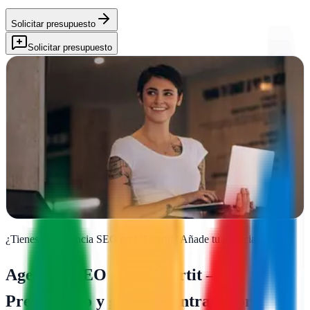
Solicitar presupuesto
Solicitar presupuesto
Destaca Online
L'Estartit, Girona
En L'Estartit transformamos presencias digitales con estrategias de
marketing personalizadas y campañas publicitarias que generan
resultados reales para tu…
Ver ficha
completa
¿Tienes una agencia SEO en
L'Estartit
?
Añade tu agencia gratis
Agencias SEO en
L'Estartit
—
Presupuesto y guía de contratación