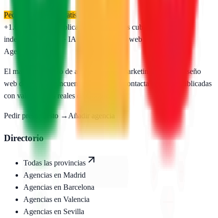
Pedir presupuesto gratis
+1.650
agencias publicadas
50
provincias cubiertas
Directorio
independiente
SEO · IA · GEO · Diseño web
AgenciasSEO
.com
El mayor directorio de agencias SEO, marketing digital y diseño
web de España. Encuentra, compara y contacta agencias publicadas
con valoraciones reales de Google.
Pedir presupuesto →
Añadir agencia
Directorio
Todas las provincias
Agencias en
Madrid
Agencias en
Barcelona
Agencias en
Valencia
Agencias en
Sevilla