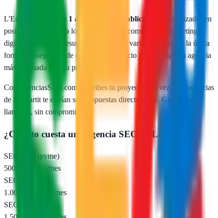
L'Estartit
cuenta con
1
agencias SEO publicadas
especializadas en
posicionamiento web local, SEO para e-commerce y marketing
digital. Comparar presupuestos reales de varias agencias es la única
forma de asegurarte de que pagas un precio justo y eliges la agencia
más adecuada para tu proyecto.
Con AgenciasSEO.com describes tu proyecto una vez y las agencias
de
L'Estartit
te envían sus propuestas directamente. Gratis, sin
llamadas, sin compromiso.
¿Cuánto cuesta una agencia SEO en
L'Estartit
?
SEO local (pyme)
500 – 1.000 €/mes
SEO nacional
1.000 – 2.500 €/mes
SEO e-commerce
1.500 – 5.000 €/mes