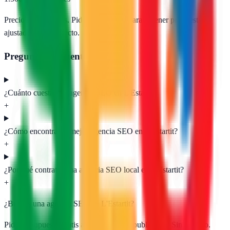
Precios orientativos. Pide presupuesto para obtener propuestas
ajustadas a tu proyecto.
Preguntas frecuentes
¿Cuánto cuesta una agencia SEO en L'Estartit?
+
¿Cómo encontrar la mejor agencia SEO en L'Estartit?
+
¿Por qué contratar una agencia SEO local en L'Estartit?
+
¿Buscas una agencia SEO en
L'Estartit
?
Pide presupuesto gratis a las
1
agencias publicadas. Sin registro.