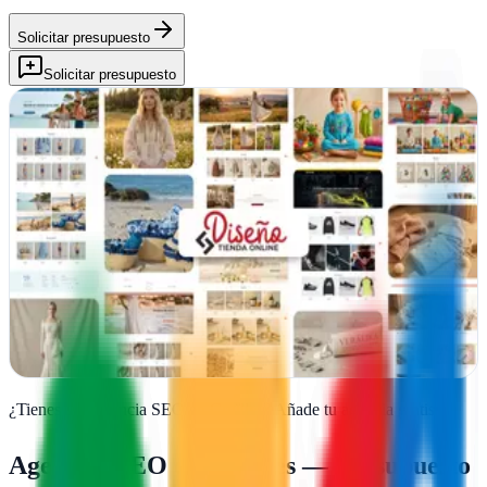
Solicitar presupuesto
Solicitar presupuesto
Diseño Tienda Online
Verificada
Cruïlles, Girona
Especialistas en diseño y desarrollo de tiendas online y páginas web
para cualquier proyecto. Nos dedicamos al comercio electrónico
desde 2008.
Ver ficha
completa
¿Tienes una agencia SEO en
Cruïlles
?
Añade tu agencia gratis
Agencias SEO en
Cruïlles
— Presupuesto