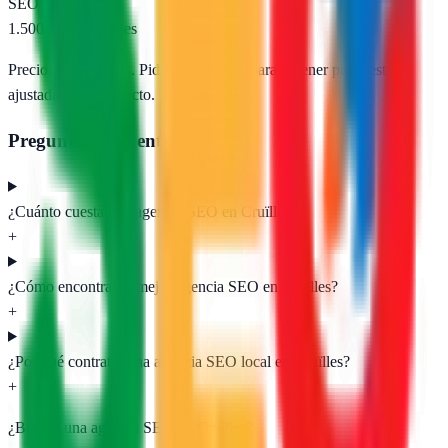
SEO e-commerce
1.500 – 5.000 €/mes
Precios orientativos. Pide presupuesto para obtener propuestas
ajustadas a tu proyecto.
Preguntas frecuentes
¿Cuánto cuesta una agencia SEO en Cruïlles?
+
¿Cómo encontrar la mejor agencia SEO en Cruïlles?
+
¿Por qué contratar una agencia SEO local en Cruïlles?
+
¿Buscas una agencia SEO en
Cruïlles
?