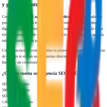
y guía de contratación
Cruïlles
cuenta con
1
agencias SEO publicadas
especializadas en
posicionamiento web local, SEO para e-commerce y marketing
digital. Comparar presupuestos reales de varias agencias es la única
forma de asegurarte de que pagas un precio justo y eliges la agencia
más adecuada para tu proyecto.
Con AgenciasSEO.com describes tu proyecto una vez y las agencias
de
Cruïlles
te envían sus propuestas directamente. Gratis, sin
llamadas, sin compromiso.
¿Cuánto cuesta una agencia SEO en
Cruïlles
?
SEO local (pyme)
500 – 1.000 €/mes
SEO nacional
1.000 – 2.500 €/mes