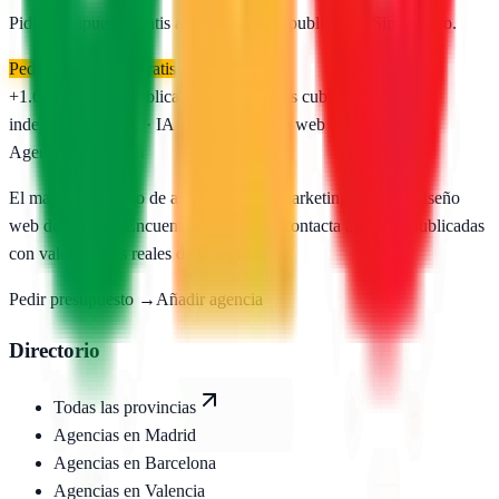
Pide presupuesto gratis a las
1
agencias publicadas. Sin registro.
Pedir presupuesto gratis
+1.650
agencias publicadas
50
provincias cubiertas
Directorio
independiente
SEO · IA · GEO · Diseño web
AgenciasSEO
.com
El mayor directorio de agencias SEO, marketing digital y diseño
web de España. Encuentra, compara y contacta agencias publicadas
con valoraciones reales de Google.
Pedir presupuesto →
Añadir agencia
Directorio
Todas las provincias
Agencias en
Madrid
Agencias en
Barcelona
Agencias en
Valencia