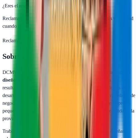
¿Eres el responsable de
DCMWEB
?
Reclama esta ficha gratis, controla los datos y activa más visibilidad
cuando quieras
Reclamar ficha gratis
Sobre
DCMWEB
DCMWEB® opera desde Cáceres como agencia especializada en
diseño web
y estrategias de marketing digital orientadas a
resultados. Crean sitios web funcionales y atractivos, además de
desarrollar planes de posicionamiento que aumentan la visibilidad de
negocios locales en buscadores. Su trabajo abarca desde empresas
pequeñas hasta medianas que necesitan presencia online sólida en la
provincia de Extremadura.
Trabajan con un enfoque directo: entienden el negocio, diseñan