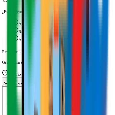
¿Es tu agencia?
Actualiza datos, fotos y servicios
Recibe solicitudes de presupuesto
Aparece como agencia verificada
Reclamar perfil gratis
Gratis para siempre · Sin tarjeta
Horario
Ver horario completo