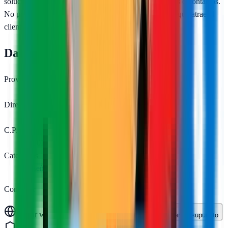
soluciones adaptadas y miden el impacto real en ventas o contactos.
No prometen milagros, sino un
sitio web optimizado
que atrae al
cliente correcto.
Datos de contacto y ubicación
Provincia
Cáceres
Dirección
Av. Ruta de la Plata, 34, Esc.1. 1ºD
C.P.
10001
Categorías
Diseño web
Servicio de marketing online
Contactar
Visitar web
Llamar
Mostrar
Solicitar presupuesto