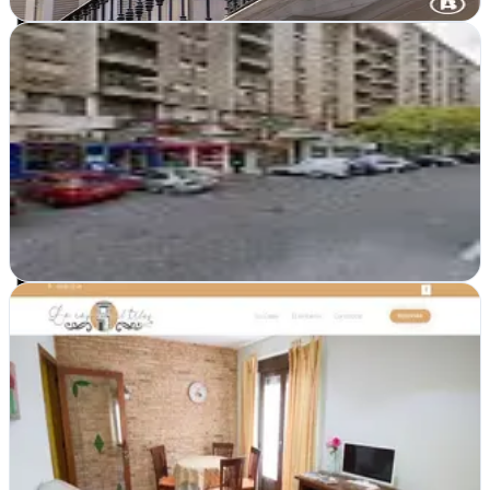
Ver ficha
completa
Agencia SEO Cáceres
Cáceres
Posicionamiento web en buscadores para empresas de Cáceres.
Estrategias SEO efectivas que multiplican tu visibilidad online y
generan clientes reales
Ver ficha
completa
Marketing Digital Directo
Moraleja, Cáceres
Marketing Digital Directo impulsa negocios en Moraleja con
estrategias digitales efectivas y resultados medibles en redes,
posicionamiento y publicidad…