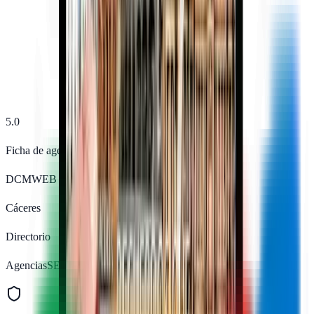
5.0
Ficha de agencia
DCMWEB
Cáceres
Directorio
AgenciasSEO.com