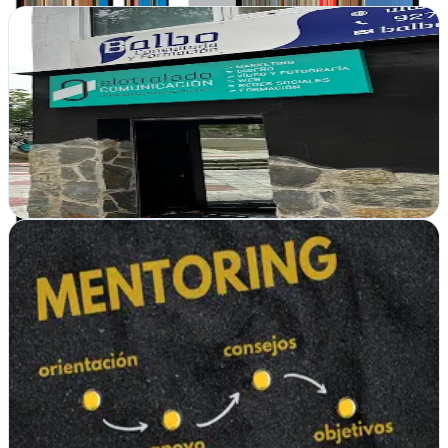
Alotrolado Comunicación, Agencia de marketing
Cáceres
Desde Cáceres transformamos marcas con estrategia digital, diseño
visual potente y consultoría marketing que genera resultados reales
Ver ficha
completa
Romeo & Juliet Marketing Agency
Verificada
Cáceres
En Cáceres transforman historias de marca en campañas que
enamoran. Publicidad y marketing con estrategia que genera
conexiones reales con tu audiencia