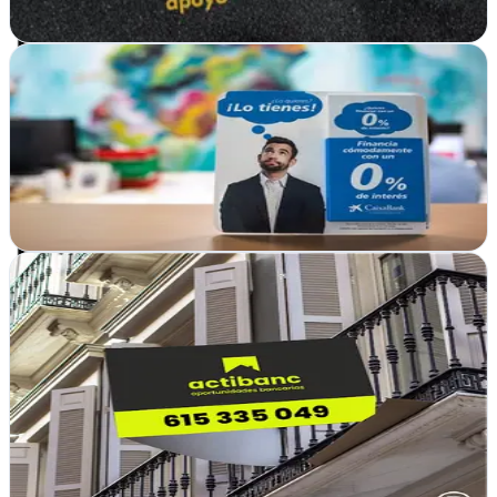
Ver ficha
completa
Peces Gordos Estudio
Plasencia, Cáceres
Peces Gordos Estudio transforma ideas en resultados digitales.
Ver ficha
completa
Alberto Berjoyo - Agencia de Publicidad, Diseño
gráfico y Web, Impresión
Cáceres
En Cáceres, transforman ideas en marcas visuales fuertes. Diseño
gráfico, web y publicidad con un toque personal que distingue