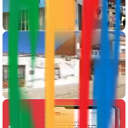
Forttaleza potencia tu marca en Tomelloso con estrategias
publicitarias innovadoras que generan impacto real en tu audiencia
Ver ficha
completa
Seis+Cuatro
Tomelloso, Ciudad Real
Diseño web en Tomelloso que combina creatividad y funcionalidad.
Seis+Cuatro crea sitios que generan resultados reales para tu
negocio
Ver ficha
completa
Weeg - Agencia de Diseño y Desarrollo Web
Tomelloso, Ciudad Real