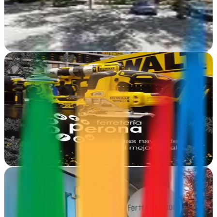
transforma tu presencia digital con estrategia SEO, consultoría y
sitios web orientados a…
Ver ficha
completa
Explora Tomelloso
Tomelloso, Ciudad Real
Publicidad integral para negocios locales en Tomelloso. Estrategias
creativas que conectan con tu audiencia y generan resultados
medibles en tu zona
Ver ficha
completa
Forttaleza
Tomelloso, Ciudad Real