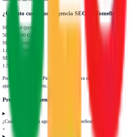
¿Cuánto cuesta una agencia SEO en
Tomelloso
?
SEO local (pyme)
500 – 1.000 €/mes
SEO nacional
1.000 – 2.500 €/mes
SEO e-commerce
1.500 – 5.000 €/mes
Precios orientativos. Pide presupuesto para obtener propuestas
ajustadas a tu proyecto.
Preguntas frecuentes
¿Cuánto cuesta una agencia SEO en Tomelloso?
+