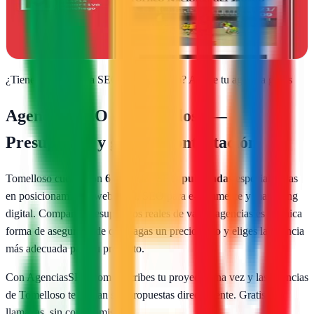
En Tomelloso crean sitios web que convierten visitantes en clientes.
Ver ficha
completa
¿Tienes una agencia SEO en
Tomelloso
?
Añade tu agencia gratis
Agencias SEO en
Tomelloso
—
Presupuesto y guía de contratación
Tomelloso
cuenta con
6
agencias SEO publicadas
especializadas
en posicionamiento web local, SEO para e-commerce y marketing
digital. Comparar presupuestos reales de varias agencias es la única
forma de asegurarte de que pagas un precio justo y eliges la agencia
más adecuada para tu proyecto.
Con AgenciasSEO.com describes tu proyecto una vez y las agencias
de
Tomelloso
te envían sus propuestas directamente. Gratis, sin
llamadas, sin compromiso.