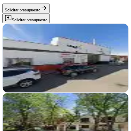
Solicitar presupuesto
Solicitar presupuesto
Apigon Publicidad Tomelloso, S.L.
Tomelloso, Ciudad Real
Apigon Publicidad transforma ideas en resultados medibles en
Tomelloso. Publicidad creativa que conecta tu marca con el público
que importa
Ver ficha
completa
Diseño Web SEO Tomelloso Laura Lodel
Tomelloso, Ciudad Real
Posicionamiento web y diseño desde Tomelloso. Laura Lodel