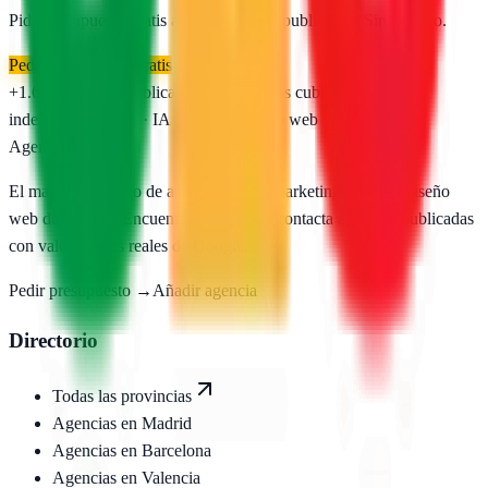
Pide presupuesto gratis a las
1
agencias publicadas. Sin registro.
Pedir presupuesto gratis
+1.650
agencias publicadas
50
provincias cubiertas
Directorio
independiente
SEO · IA · GEO · Diseño web
AgenciasSEO
.com
El mayor directorio de agencias SEO, marketing digital y diseño
web de España. Encuentra, compara y contacta agencias publicadas
con valoraciones reales de Google.
Pedir presupuesto →
Añadir agencia
Directorio
Todas las provincias
Agencias en
Madrid
Agencias en
Barcelona
Agencias en
Valencia