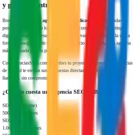
y guía de contratación
Borriol
cuenta con
1
agencias SEO publicadas
especializadas en
posicionamiento web local, SEO para e-commerce y marketing
digital. Comparar presupuestos reales de varias agencias es la única
forma de asegurarte de que pagas un precio justo y eliges la agencia
más adecuada para tu proyecto.
Con AgenciasSEO.com describes tu proyecto una vez y las agencias
de
Borriol
te envían sus propuestas directamente. Gratis, sin
llamadas, sin compromiso.
¿Cuánto cuesta una agencia SEO en
Borriol
?
SEO local (pyme)
500 – 1.000 €/mes
SEO nacional
1.000 – 2.500 €/mes