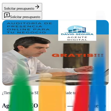
Solicitar presupuesto
Solicitar presupuesto
Ruralketing | Agente digital Castellón | Especialista
redes sociales kit digital
Borriol, Castellón
Ruralketing acompaña negocios rurales desde Borriol con
estrategias en redes sociales y consultoría digital adaptada a
realidades del territorio
Ver ficha
completa
¿Tienes una agencia SEO en
Borriol
?
Añade tu agencia gratis
Agencias SEO en
Borriol
— Presupuesto