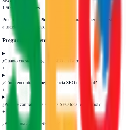
SEO e-commerce
1.500 – 5.000 €/mes
Precios orientativos. Pide presupuesto para obtener propuestas
ajustadas a tu proyecto.
Preguntas frecuentes
¿Cuánto cuesta una agencia SEO en Borriol?
+
¿Cómo encontrar la mejor agencia SEO en Borriol?
+
¿Por qué contratar una agencia SEO local en Borriol?
+
¿Buscas una agencia SEO en
Borriol
?